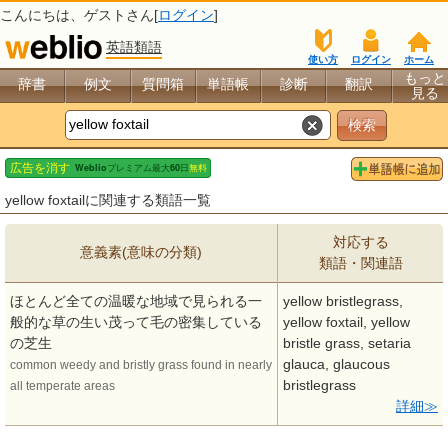
こんにちは、
ゲスト
さん[
ログイン
]
英語類語
使い方
ログイン
ホーム
もっと
辞書
例文
質問箱
単語帳
診断
翻訳
見る
yellow foxtailに関連する類語一覧
対応する
意義素(意味の分類)
類語・関連語
ほとんど全ての温暖な地域で見られる一
yellow bristlegrass,
般的な草の生い茂って毛の密集している
yellow foxtail, yellow
の芝生
bristle grass, setaria
glauca, glaucous
common weedy and bristly grass found in nearly
bristlegrass
all temperate areas
詳細