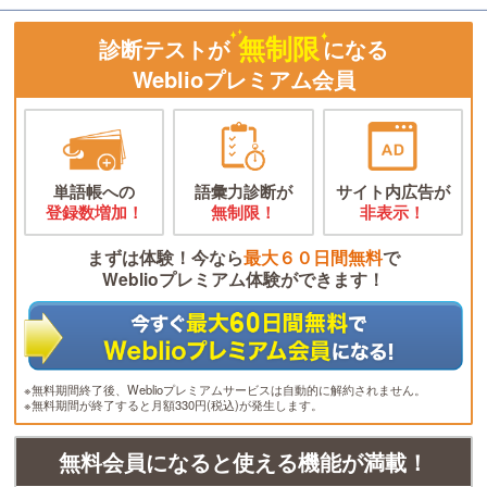
無制限
診断テストが
になる
Weblioプレミアム会員
単語帳への
語彙力診断が
サイト内広告が
登録数増加！
無制限！
非表示！
まずは体験！今なら
最大６０日間無料
で
Weblioプレミアム体験ができます！
※無料期間終了後、Weblioプレミアムサービスは自動的に解約されません。
※無料期間が終了すると月額330円(税込)が発生します。
無料会員になると使える機能が満載！