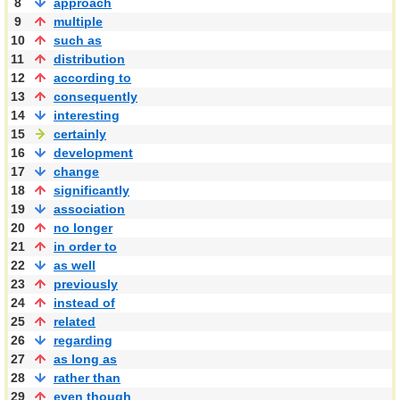
8
approach
9
multiple
10
such as
11
distribution
12
according to
13
consequently
14
interesting
15
certainly
16
development
17
change
18
significantly
19
association
20
no longer
21
in order to
22
as well
23
previously
24
instead of
25
related
26
regarding
27
as long as
28
rather than
29
even though