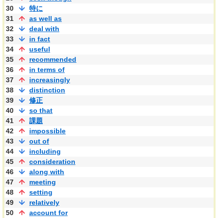
30
特に
31
as well as
32
deal with
33
in fact
34
useful
35
recommended
36
in terms of
37
increasingly
38
distinction
39
修正
40
so that
41
課題
42
impossible
43
out of
44
including
45
consideration
46
along with
47
meeting
48
setting
49
relatively
50
account for