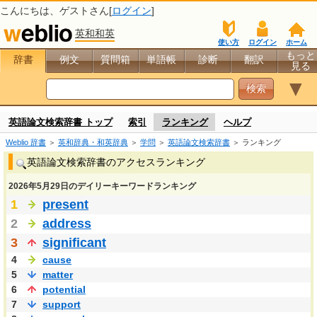
こんにちは、
ゲスト
さん[
ログイン
]
英和和英
使い方
ログイン
ホーム
もっと
辞書
例文
質問箱
単語帳
診断
翻訳
見る
▼
英語論文検索辞書 トップ
索引
ランキング
ヘルプ
Weblio 辞書
＞
英和辞典・和英辞典
＞
学問
＞
英語論文検索辞書
＞ ランキング
英語論文検索辞書のアクセスランキング
2026年5月29日のデイリーキーワードランキング
1
present
2
address
3
significant
4
cause
5
matter
6
potential
7
support