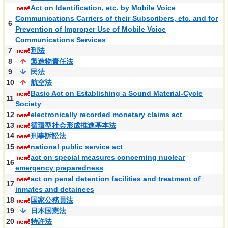
Act on Identification, etc. by Mobile Voice
Communications Carriers of their Subscribers, etc. and for
6
Prevention of Improper Use of Mobile Voice
Communications Services
7
刑法
8
製造物責任法
9
民法
10
航空法
Basic Act on Establishing a Sound Material-Cycle
11
Society
12
electronically recorded monetary claims act
13
循環型社会形成推進基本法
14
刑事訴訟法
15
national public service act
act on special measures concerning nuclear
16
emergency preparedness
act on penal detention facilities and treatment of
17
inmates and detainees
18
国家公務員法
19
日本国憲法
20
特許法