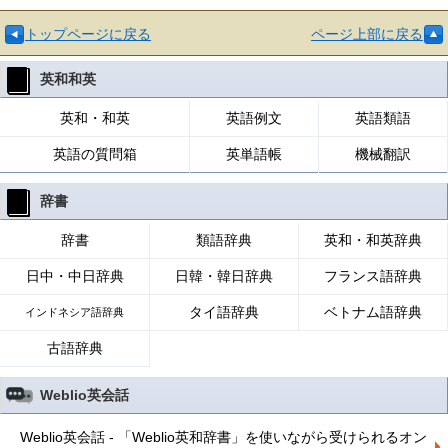
トップページに戻る
ページ上部に戻る
英和和英
英和・和英
英語例文
英語類語
英語の質問箱
英単語帳
機械翻訳
辞書
辞書
類語辞典
英和・和英辞典
日中・中日辞典
日韓・韓日辞典
フランス語辞典
タイ語辞典
ベトナム語辞典
インドネシア語辞典
古語辞典
Weblio英会話
Weblio英会話 - 「Weblio英和辞書」を使いながら受けられるオン