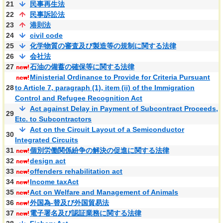
21
民事再生法
22
民事訴訟法
23
港則法
24
civil code
25
化学物質の審査及び製造等の規制に関する法律
26
会社法
27
石油の備蓄の確保等に関する法律
Ministerial Ordinance to Provide for Criteria Pursuant
28
to Article 7, paragraph (1), item (ii) of the Immigration
Control and Refugee Recognition Act
Act against Delay in Payment of Subcontract Proceeds,
29
Etc. to Subcontractors
Act on the Circuit Layout of a Semiconductor
30
Integrated Circuits
31
個別労働関係紛争の解決の促進に関する法律
32
design act
33
offenders rehabilitation act
34
Income taxAct
35
Act on Welfare and Management of Animals
36
外国為‐替及び外国貿易法
37
電子署名及び認証業務に関する法律