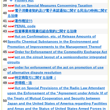
38
Fishery Act
39
Act on Special Measures Concerning Taxation
電子消費者契約及び電子承諾通知に関する民法の特例に関す
40
る法律
41
著作権法')')
42
PENAL code
43
投資事業有限責任組合契約に関する法律
Act on Confirmation, etc. of Release Amounts of
44
Specific Chemical Substances in the Environment and
Promotion of Improvements to the Management Thereof
45
Order for Enforcement of the Commodity Exchange Act
act on the circuit layout of a semiconductor integrated
46
circuits
order for enforcement of the act on promotion of use
47
of alternative dispute resolution
48
特定商取引に関する法律（
49
所得税・法
Act on Special Provisions of the Radio Law Attendant
upon the Enforcement of the "Agreement under Article VI of
the Treaty of Mutual Cooperation and Security between
50
Japan and the United States of America regarding Facilities
and Areas and the Status of United States Armed Forces in