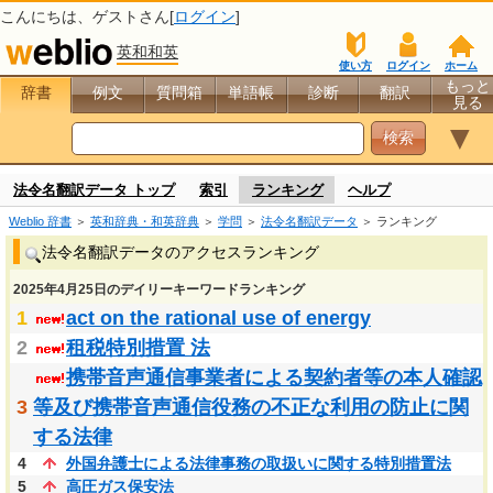
こんにちは、
ゲスト
さん[
ログイン
]
英和和英
使い方
ログイン
ホーム
もっと
辞書
例文
質問箱
単語帳
診断
翻訳
見る
▼
法令名翻訳データ トップ
索引
ランキング
ヘルプ
Weblio 辞書
＞
英和辞典・和英辞典
＞
学問
＞
法令名翻訳データ
＞ ランキング
法令名翻訳データのアクセスランキング
2025年4月25日のデイリーキーワードランキング
1
act on the rational use of energy
2
租税特別措置 法
携帯音声通信事業者による契約者等の本人確認
3
等及び携帯音声通信役務の不正な利用の防止に関
する法律
4
外国弁護士による法律事務の取扱いに関する特別措置法
5
高圧ガス保安法