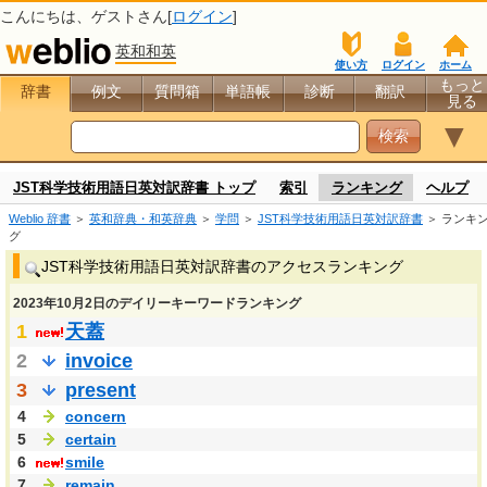
こんにちは、
ゲスト
さん[
ログイン
]
英和和英
使い方
ログイン
ホーム
もっと
辞書
例文
質問箱
単語帳
診断
翻訳
見る
▼
JST科学技術用語日英対訳辞書 トップ
索引
ランキング
ヘルプ
Weblio 辞書
＞
英和辞典・和英辞典
＞
学問
＞
JST科学技術用語日英対訳辞書
＞ ランキ
グ
JST科学技術用語日英対訳辞書のアクセスランキング
2023年10月2日のデイリーキーワードランキング
1
天蓋
2
invoice
3
present
4
concern
5
certain
6
smile
7
remain