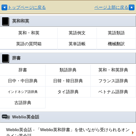
トップページに戻る
ページ上部に戻る
英和和英
英和・和英
英語例文
英語類語
英語の質問箱
英単語帳
機械翻訳
辞書
辞書
類語辞典
英和・和英辞典
日中・中日辞典
日韓・韓日辞典
フランス語辞典
タイ語辞典
ベトナム語辞典
インドネシア語辞典
古語辞典
Weblio英会話
Weblio英会話 - 「Weblio英和辞書」を使いながら受けられるオン
ライン英会話