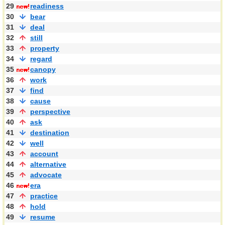
29
readiness
30
bear
31
deal
32
still
33
property
34
regard
35
canopy
36
work
37
find
38
cause
39
perspective
40
ask
41
destination
42
well
43
account
44
alternative
45
advocate
46
era
47
practice
48
hold
49
resume