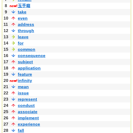
8
玉手箱
9
take
10
even
11
address
12
through
13
leave
14
for
15
common
16
consequence
17
subject
18
application
19
feature
20
infinity
21
mean
22
issue
23
represent
24
conduct
25
associate
26
implement
27
experience
28
fall