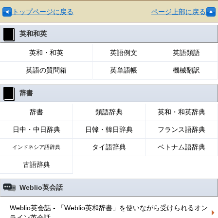
トップページに戻る
ページ上部に戻る
英和和英
英和・和英
英語例文
英語類語
英語の質問箱
英単語帳
機械翻訳
辞書
辞書
類語辞典
英和・和英辞典
日中・中日辞典
日韓・韓日辞典
フランス語辞典
タイ語辞典
ベトナム語辞典
インドネシア語辞典
古語辞典
Weblio英会話
Weblio英会話 - 「Weblio英和辞書」を使いながら受けられるオン
ライン英会話