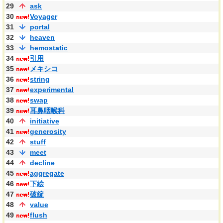
29
ask
30
Voyager
31
portal
32
heaven
33
hemostatic
34
引用
35
メキシコ
36
string
37
experimental
38
swap
39
耳鼻咽喉科
40
initiative
41
generosity
42
stuff
43
meet
44
decline
45
aggregate
46
下絵
47
破綻
48
value
49
flush