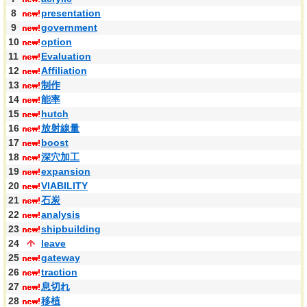
8
presentation
9
government
10
option
11
Evaluation
12
Affiliation
13
制作
14
能率
15
hutch
16
放射線量
17
boost
18
深穴加工
19
expansion
20
VIABILITY
21
石炭
22
analysis
23
shipbuilding
24
leave
25
gateway
26
traction
27
息切れ
28
移植