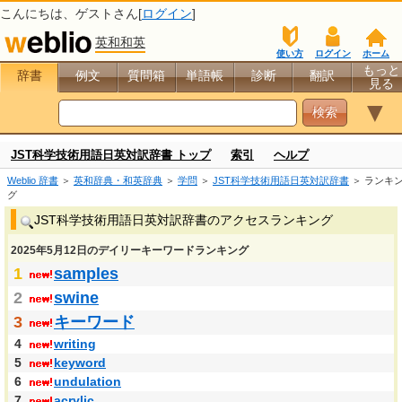
こんにちは、
ゲスト
さん[
ログイン
]
英和和英
使い方
ログイン
ホーム
もっと
辞書
例文
質問箱
単語帳
診断
翻訳
見る
▼
JST科学技術用語日英対訳辞書 トップ
索引
ヘルプ
Weblio 辞書
＞
英和辞典・和英辞典
＞
学問
＞
JST科学技術用語日英対訳辞書
＞ ランキ
グ
JST科学技術用語日英対訳辞書のアクセスランキング
2025年5月12日のデイリーキーワードランキング
1
samples
2
swine
3
キーワード
4
writing
5
keyword
6
undulation
7
acrylic