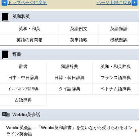
トップページに戻る
ページ上部に戻る
英和和英
英和・和英
英語例文
英語類語
英語の質問箱
英単語帳
機械翻訳
辞書
辞書
類語辞典
英和・和英辞典
日中・中日辞典
日韓・韓日辞典
フランス語辞典
タイ語辞典
ベトナム語辞典
インドネシア語辞典
古語辞典
Weblio英会話
Weblio英会話 - 「Weblio英和辞書」を使いながら受けられるオン
ライン英会話