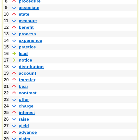
8
procedure
9
associate
10
state
11
measure
12
benefit
13
process
14
experience
15
practice
16
lead
17
notice
18
distribution
19
account
20
transfer
21
bear
22
contract
23
offer
24
charge
25
interest
26
raise
27
yield
28
advance
29
claim