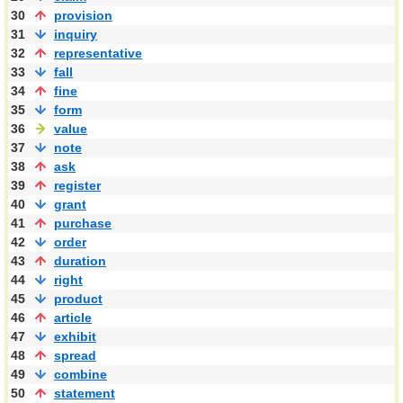
30
provision
31
inquiry
32
representative
33
fall
34
fine
35
form
36
value
37
note
38
ask
39
register
40
grant
41
purchase
42
order
43
duration
44
right
45
product
46
article
47
exhibit
48
spread
49
combine
50
statement