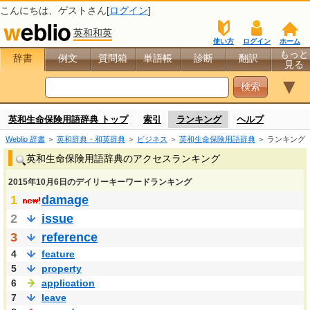
こんにちは、
ゲスト
さん[
ログイン
]
英和和英
使い方
ログイン
ホーム
もっと
辞書
例文
質問箱
単語帳
診断
翻訳
見る
▼
英和生命保険用語辞典 トップ
索引
ランキング
ヘルプ
Weblio 辞書
＞
英和辞典・和英辞典
＞
ビジネス
＞
英和生命保険用語辞典
＞ ランキング
英和生命保険用語辞典のアクセスランキング
2015年10月6日のデイリーキーワードランキング
1
damage
2
issue
3
reference
4
feature
5
property
6
application
7
leave