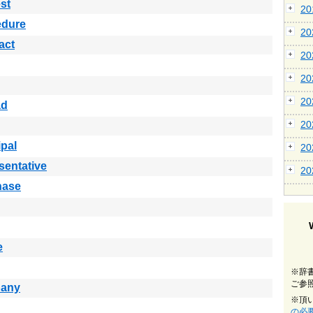
est
2
edure
2
act
2
2
2
ad
2
ipal
2
sentative
2
hase
e
※辞
ご参
any
※頂
の必