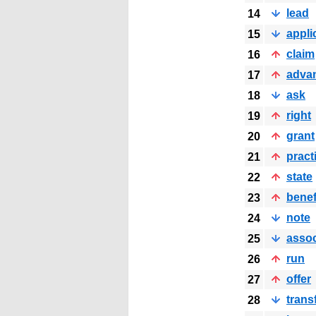
lead
14
appli
15
claim
16
adva
17
ask
18
right
19
grant
20
pract
21
state
22
benef
23
note
24
assoc
25
run
26
offer
27
trans
28