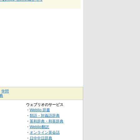
｜
学問
典
ウェブリオのサービス
・
Weblio 辞書
・
類語・対義語辞典
・
英和辞典・和英辞典
・
Weblio翻訳
・
オンライン英会話
・
日中中日辞典