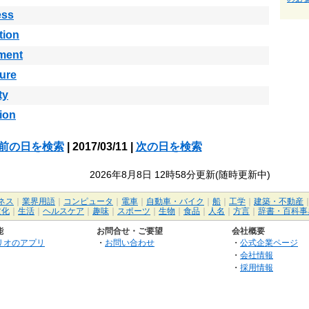
ess
tion
ment
ure
ty
ion
前の日を検索
| 2017/03/11 |
次の日を検索
2026年8月8日 12時58分更新(随時更新中)
ネス
｜
業界用語
｜
コンピュータ
｜
電車
｜
自動車・バイク
｜
船
｜
工学
｜
建築・不動産
文化
｜
生活
｜
ヘルスケア
｜
趣味
｜
スポーツ
｜
生物
｜
食品
｜
人名
｜
方言
｜
辞書・百科事
能
お問合せ・ご要望
会社概要
リオのアプリ
・
お問い合わせ
・
公式企業ページ
・
会社情報
・
採用情報