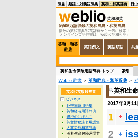
辞書
類語・対義語辞典
英和・和英辞典
日中
英和和英
約506万語収録の英和辞典・和英辞典
複数の英和辞典/和英辞典から一気に検索！
オンライン英語辞書は「weblio英和和英」
英和・和英
英語例文
英語類語
共
辞典
英和生命保険用語辞典 トップ
索引
Weblio 辞書
＞
英和辞典・和英辞典
＞
英和生
英和和英収録辞書
ビジネス
－
2017年3月
外交関連用語集
英和経済用語辞典
le
1
経済のにほんご
英文財務諸表用語集
人事労務和英辞典
is
2
英和生命保険用語辞