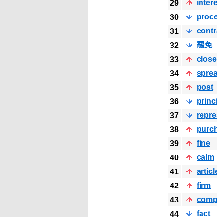
inter
29
proc
30
contr
31
罷免
32
close
33
spre
34
post
35
princ
36
repre
37
purc
38
fine
39
calm
40
articl
41
firm
42
comp
43
fact
44