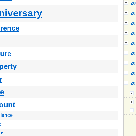
2
niversary
2
2
erence
2
2
ture
2
2
perty
2
r
2
se
ount
ience
e
ge