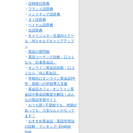
・
日韓韓日辞典
・
フランス語辞典
・
インドネシア語辞典
・
タイ語辞典
・
ベトナム語辞典
・
古語辞典
・
キャリジェネ～生成AIスクー
ル・AIスキルでキャリアアップ
～
・
英語の質問箱
・
英語コーチング比較・口コミ
なら「忍者英会話」
・
オンライン英会話比較・口コ
ミなら「ALL英会話」
・
学校向けオンライン英会話|中
学・高校への学校導入支援
・
英会話カフェ - オンライン英
会話や英会話教室を解説！みん
なの英語学習サイト
・
おうち部 | 不登校でも、持病が
あっても、人生なんとかなって
ます！
・
おすすめ英会話・英語学習法
の比較・ランキング- English
Hub