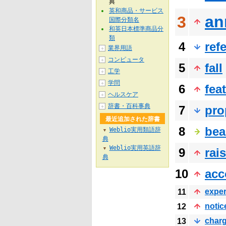
典
英和商品・サービス
an
3
国際分類名
和英日本標準商品分
類
4
ref
業界用語
＋
コンピュータ
＋
5
fall
工学
＋
学問
＋
6
fea
ヘルスケア
＋
辞書・百科事典
＋
7
pro
最近追加された辞書
8
bea
Weblio実用類語辞
▼
典
Weblio実用英語辞
▼
9
rai
典
10
acc
exper
11
notic
12
char
13