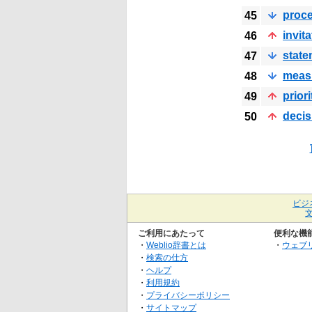
proc
45
invita
46
state
47
meas
48
priori
49
decis
50
ビジ
ご利用にあたって
便利な機
・
Weblio辞書とは
・
ウェブ
・
検索の仕方
・
ヘルプ
・
利用規約
・
プライバシーポリシー
・
サイトマップ