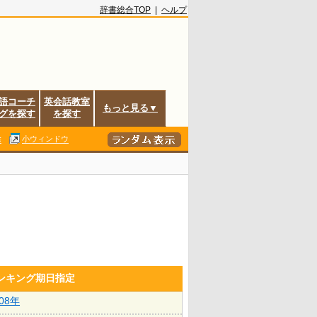
辞書総合TOP
|
ヘルプ
語コーチ
英会話教室
もっと見る▼
グを探す
を探す
除
小ウィンドウ
ランキング期日指定
008年