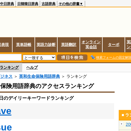
中日辞典
日韓韓日辞典
古語辞典
その他の辞書▼
オンライン
英
起表現
英単語帳
英語力診断
英語翻訳
ターボ
英会話
ン
検索フォームの固定解
ランキング
ヘルプ
ビジネス
＞
英和生命保険用語辞典
＞ ランキング
命保険用語辞典のアクセスランキング
11日のデイリーキーワードランキング
ave
■ 
sue
2