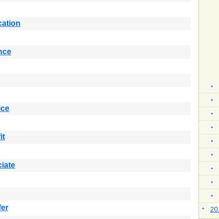
cation
nce
ice
it
iate
fer
2