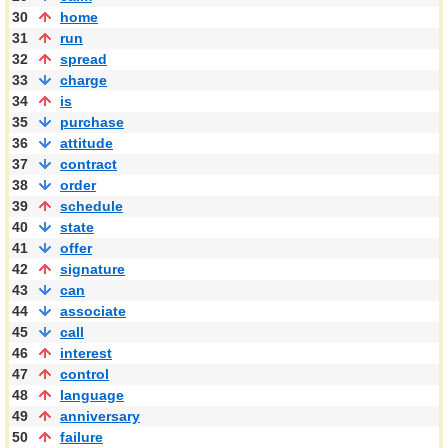
30
home
31
run
32
spread
33
charge
34
is
35
purchase
36
attitude
37
contract
38
order
39
schedule
40
state
41
offer
42
signature
43
can
44
associate
45
call
46
interest
47
control
48
language
49
anniversary
50
failure