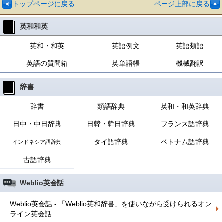
トップページに戻る
ページ上部に戻る
英和和英
英和・和英
英語例文
英語類語
英語の質問箱
英単語帳
機械翻訳
辞書
辞書
類語辞典
英和・和英辞典
日中・中日辞典
日韓・韓日辞典
フランス語辞典
タイ語辞典
ベトナム語辞典
インドネシア語辞典
古語辞典
Weblio英会話
Weblio英会話 - 「Weblio英和辞書」を使いながら受けられるオン
ライン英会話