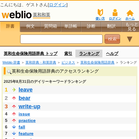
こんにちは、
ゲスト
さん[
ログイン
]
英和和英
使い方
ログイン
ホーム
もっと
辞書
例文
質問箱
単語帳
診断
翻訳
見る
▼
英和生命保険用語辞典 トップ
索引
ランキング
ヘルプ
Weblio 辞書
＞
英和辞典・和英辞典
＞
ビジネス
＞
英和生命保険用語辞典
＞ ランキング
英和生命保険用語辞典のアクセスランキング
2025年8月31日のデイリーキーワードランキング
1
leave
2
bear
3
write-up
4
issue
5
practice
6
fall
7
feature