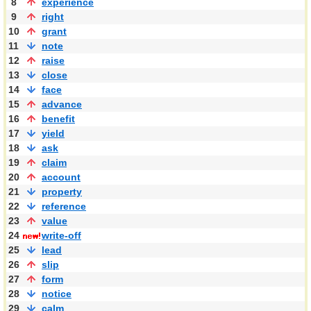
8
experience
9
right
10
grant
11
note
12
raise
13
close
14
face
15
advance
16
benefit
17
yield
18
ask
19
claim
20
account
21
property
22
reference
23
value
24
write-off
25
lead
26
slip
27
form
28
notice
29
calm