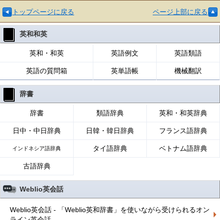
トップページに戻る
ページ上部に戻る
英和和英
英和・和英
英語例文
英語類語
英語の質問箱
英単語帳
機械翻訳
辞書
辞書
類語辞典
英和・和英辞典
日中・中日辞典
日韓・韓日辞典
フランス語辞典
タイ語辞典
ベトナム語辞典
インドネシア語辞典
古語辞典
Weblio英会話
Weblio英会話 - 「Weblio英和辞書」を使いながら受けられるオン
ライン英会話