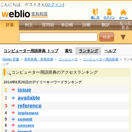
こんにちは、
ゲスト
さん[
ログイン
]
英和和英
使い方
ログイン
ホーム
もっと
辞書
例文
質問箱
単語帳
診断
翻訳
見る
▼
コンピューター用語辞典 トップ
索引
ランキング
ヘルプ
Weblio 辞書
＞
英和辞典・和英辞典
＞
コンピュータ
＞
コンピューター用語辞典
＞ ラン
ング
コンピューター用語辞典のアクセスランキング
2014年8月26日のデイリーキーワードランキング
1
issue
2
available
3
reference
4
implement
5
commit
6
concern
7
legend