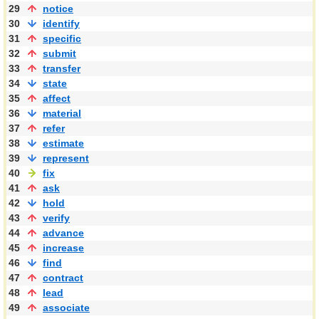
29
notice
30
identify
31
specific
32
submit
33
transfer
34
state
35
affect
36
material
37
refer
38
estimate
39
represent
40
fix
41
ask
42
hold
43
verify
44
advance
45
increase
46
find
47
contract
48
lead
49
associate