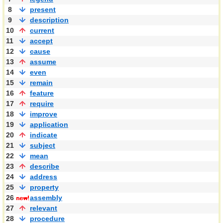
8
present
9
description
10
current
11
accept
12
cause
13
assume
14
even
15
remain
16
feature
17
require
18
improve
19
application
20
indicate
21
subject
22
mean
23
describe
24
address
25
property
26
assembly
27
relevant
28
procedure