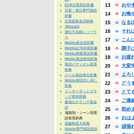
おや
13
EDR日英対訳辞書
日英・英日専門用語
お悔
14
辞書
日英固有名詞辞典
なる
15
JMnedict
それ
16
遺伝子名称シソーラ
ス
こん
17
Weblio派生語辞書
調子
Weblio記号和英辞書
18
Weblio和製英語辞書
お疲
19
Weblio英語表現辞典
英語イディオム表現
大変
20
辞典
よろ
21
メール英語例文辞書
Weblio英語言い回し
どう
22
辞典
インターネットスラ
とて
23
ング英和辞典
ご連
24
最強のスラング英会
話
初め
25
場面別・シーン別英
おは
26
語表現辞典
斎藤和英大辞典
頑張
27
Weblio専門用語対訳