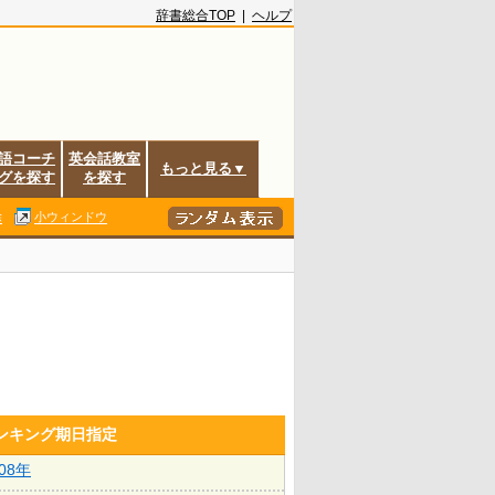
辞書総合TOP
|
ヘルプ
語コーチ
英会話教室
もっと見る▼
グを探す
を探す
除
小ウィンドウ
ランキング期日指定
008年