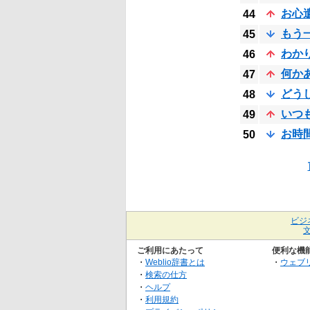
お心
44
もう
45
わか
46
何か
47
どう
48
いつ
49
お時
50
ビジ
ご利用にあたって
便利な機
・
Weblio辞書とは
・
ウェブ
・
検索の仕方
・
ヘルプ
・
利用規約