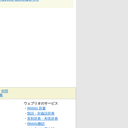
｜
学問
典
ウェブリオのサービス
・
Weblio 辞書
・
類語・対義語辞典
・
英和辞典・和英辞典
・
Weblio翻訳