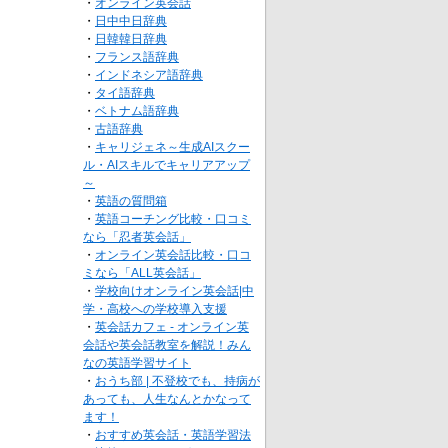
・
オンライン英会話
・
日中中日辞典
・
日韓韓日辞典
・
フランス語辞典
・
インドネシア語辞典
・
タイ語辞典
・
ベトナム語辞典
・
古語辞典
・
キャリジェネ～生成AIスクー
ル・AIスキルでキャリアアップ
～
・
英語の質問箱
・
英語コーチング比較・口コミ
なら「忍者英会話」
・
オンライン英会話比較・口コ
ミなら「ALL英会話」
・
学校向けオンライン英会話|中
学・高校への学校導入支援
・
英会話カフェ - オンライン英
会話や英会話教室を解説！みん
なの英語学習サイト
・
おうち部 | 不登校でも、持病が
あっても、人生なんとかなって
ます！
・
おすすめ英会話・英語学習法