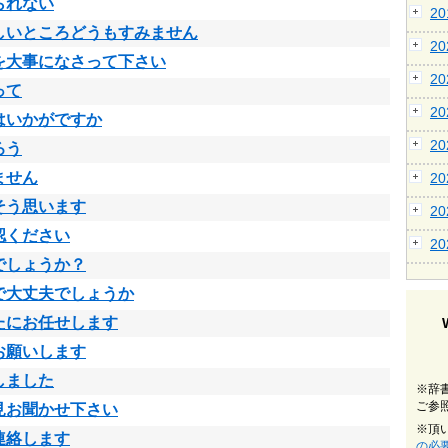
られない
2
しいところどうもすみません
2
を大事になさって下さい
2
って
2
はいかがですか
2
ろう
ません
2
そう思います
2
認ください
2
でしょうか？
で大丈夫でしょうか
たにお任せします
お願いします
しました
※辞
ご参
見お聞かせ下さい
※頂
連絡します
の必