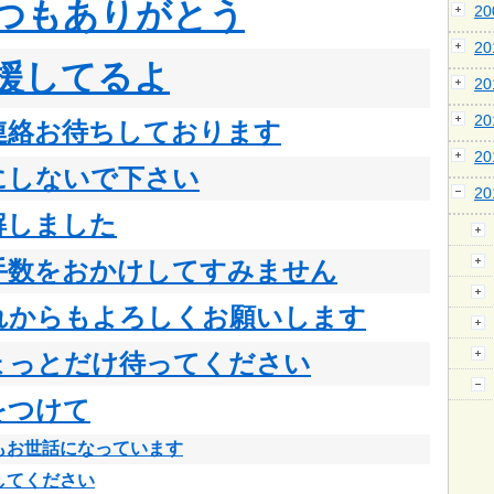
つもありがとう
2
2
援してるよ
2
2
連絡お待ちしております
2
にしないで下さい
2
解しました
手数をおかけしてすみません
れからもよろしくお願いします
ょっとだけ待ってください
をつけて
もお世話になっています
してください