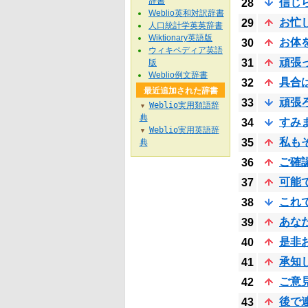
辞書
信じ
28
Weblio英和対訳辞書
お忙
29
人口統計学英英辞書
Wiktionary英語版
お体
30
ウィキペディア英語
頑張
31
版
Weblio例文辞書
具合
32
最近追加された辞書
頑張
33
Weblio実用類語辞
▼
典
すみ
34
Weblio実用英語辞
▼
私も
35
典
ご確
36
可能
37
これ
38
あな
39
是非
40
承知
41
ご意
42
後で
43