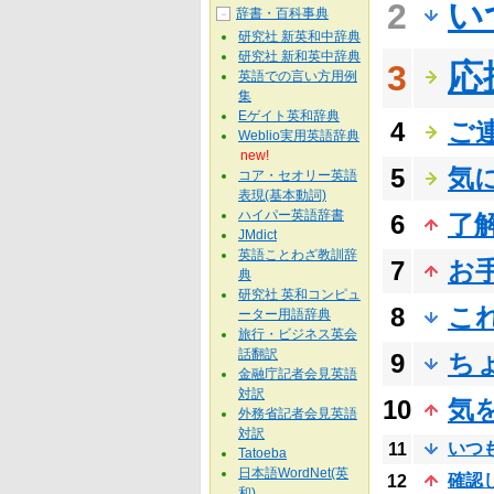
い
2
辞書・百科事典
－
研究社 新英和中辞典
研究社 新和英中辞典
応
3
英語での言い方用例
集
Eゲイト英和辞典
4
ご
Weblio実用英語辞典
new!
5
気
コア・セオリー英語
表現(基本動詞)
ハイパー英語辞書
6
了
JMdict
英語ことわざ教訓辞
7
お
典
研究社 英和コンピュ
8
こ
ーター用語辞典
旅行・ビジネス英会
話翻訳
9
ち
金融庁記者会見英語
対訳
10
気
外務省記者会見英語
対訳
いつ
11
Tatoeba
日本語WordNet(英
確認
12
和)