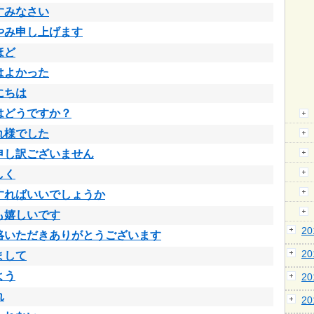
すみなさい
やみ申し上げます
ほど
はよかった
にちは
はどうですか？
れ様でした
申し訳ございません
しく
すればいいでしょうか
も嬉しいです
2
絡いただきありがとうございます
2
まして
よう
2
れ
2