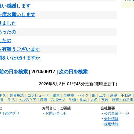
遣い感謝します
一度お願いします
りました
あったの
したの
も有難うございます
間をいただけますか
前の日を検索
| 2014/06/17 |
次の日を検索
2026年8月8日 01時43分更新(随時更新中)
ネス
｜
業界用語
｜
コンピュータ
｜
電車
｜
自動車・バイク
｜
船
｜
工学
｜
建築・不動産
文化
｜
生活
｜
ヘルスケア
｜
趣味
｜
スポーツ
｜
生物
｜
食品
｜
人名
｜
方言
｜
辞書・百科事
能
お問合せ・ご要望
会社概要
リオのアプリ
・
お問い合わせ
・
公式企業ページ
・
会社情報
・
採用情報