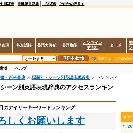
中日辞典
日韓韓日辞典
古語辞典
その他の辞書▼
オンライン
英
起表現
英単語帳
英語力診断
英語翻訳
ターボ
英会話
ン
検索フォームの固定解
索引
ヘルプ
辞書・百科事典
＞
場面別・シーン別英語表現辞典
＞ ランキング
・シーン別英語表現辞典のアクセスランキン
17日のデイリーキーワードランキング
■ 
ろしくお願いします
2