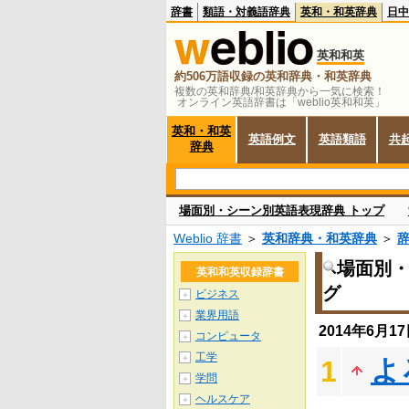
辞書
類語・対義語辞典
英和・和英辞典
日中
英和和英
約506万語収録の英和辞典・和英辞典
複数の英和辞典/和英辞典から一気に検索！
オンライン英語辞書は「weblio英和和英」
英和・和英
英語例文
英語類語
共
辞典
場面別・シーン別英語表現辞典 トップ
Weblio 辞書
＞
英和辞典・和英辞典
＞
場面別
英和和英収録辞書
グ
ビジネス
＋
業界用語
＋
2014年6月
コンピュータ
＋
工学
＋
よ
1
学問
＋
ヘルスケア
＋