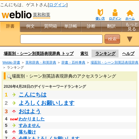
こんにちは、
ゲスト
さん[
ログイン
]
英和和英
使い方
ログイン
ホーム
もっと
辞書
例文
質問箱
単語帳
診断
翻訳
見る
▼
場面別・シーン別英語表現辞典 トップ
索引
ランキング
ヘルプ
Weblio 辞書
＞
英和辞典・和英辞典
＞
辞書・百科事典
＞
場面別・シーン別英語表現辞典
＞ ランキング
場面別・シーン別英語表現辞典のアクセスランキング
2026年4月28日のデイリーキーワードランキング
1
こんにちは
2
よろしくお願いします
3
おはよう
4
わかりました
5
すみません
6
落ち着け
7
今後ともよろしくお願いします