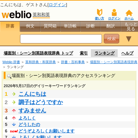
こんにちは、
ゲスト
さん[
ログイン
]
英和和英
使い方
ログイン
ホーム
もっと
辞書
例文
質問箱
単語帳
診断
翻訳
見る
▼
場面別・シーン別英語表現辞典 トップ
索引
ランキング
ヘルプ
Weblio 辞書
＞
英和辞典・和英辞典
＞
辞書・百科事典
＞
場面別・シーン別英語表現辞典
＞ ランキング
場面別・シーン別英語表現辞典のアクセスランキング
2026年5月17日のデイリーキーワードランキング
1
こんにちは
2
調子はどうですか
3
すみません
4
よろしく
5
どうしたの
6
どうぞよろしくお願いします
7
よろしくお願いします