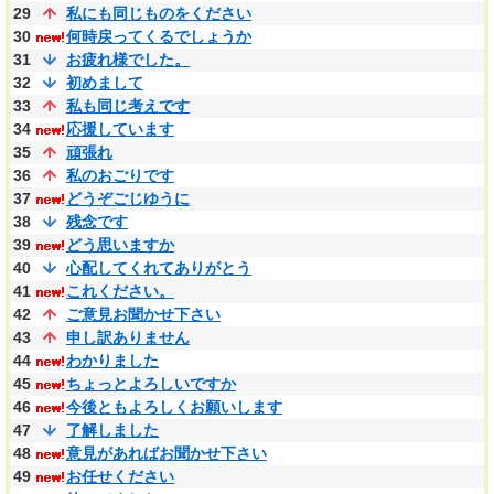
29
私にも同じものをください
30
何時戻ってくるでしょうか
31
お疲れ様でした。
32
初めまして
33
私も同じ考えです
34
応援しています
35
頑張れ
36
私のおごりです
37
どうぞごじゆうに
38
残念です
39
どう思いますか
40
心配してくれてありがとう
41
これください。
42
ご意見お聞かせ下さい
43
申し訳ありません
44
わかりました
45
ちょっとよろしいですか
46
今後ともよろしくお願いします
47
了解しました
48
意見があればお聞かせ下さい
49
お任せください