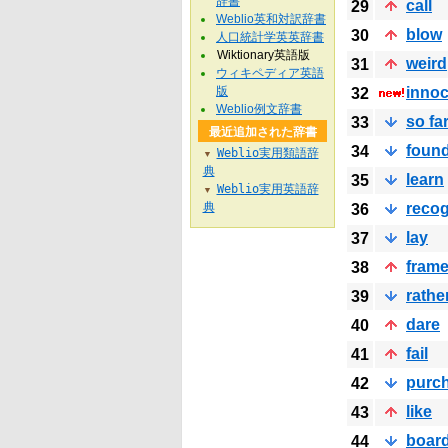
辞書
call
29
Weblio英和対訳辞書
blow
30
人口統計学英英辞書
Wiktionary英語版
weird
31
ウィキペディア英語
版
innoc
32
Weblio例文辞書
so fa
33
最近追加された辞書
foun
34
Weblio実用類語辞
▼
典
learn
35
Weblio実用英語辞
▼
典
recog
36
lay
37
fram
38
rathe
39
dare
40
fail
41
purc
42
like
43
boar
44