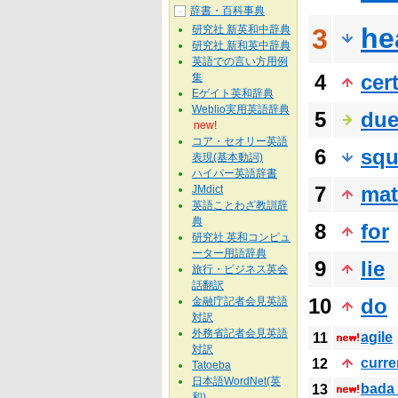
辞書・百科事典
－
he
研究社 新英和中辞典
3
研究社 新和英中辞典
英語での言い方用例
4
cer
集
Eゲイト英和辞典
Weblio実用英語辞典
5
du
new!
コア・セオリー英語
6
squ
表現(基本動詞)
ハイパー英語辞書
7
mat
JMdict
英語ことわざ教訓辞
典
8
for
研究社 英和コンピュ
ーター用語辞典
9
lie
旅行・ビジネス英会
話翻訳
10
do
金融庁記者会見英語
対訳
外務省記者会見英語
agile
11
対訳
curre
12
Tatoeba
日本語WordNet(英
bada
13
和)