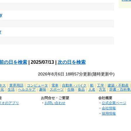
y
r
前の日を検索
| 2025/07/13 |
次の日を検索
2026年8月6日 18時57分更新(随時更新中)
ネス
｜
業界用語
｜
コンピュータ
｜
電車
｜
自動車・バイク
｜
船
｜
工学
｜
建築・不動産
文化
｜
生活
｜
ヘルスケア
｜
趣味
｜
スポーツ
｜
生物
｜
食品
｜
人名
｜
方言
｜
辞書・百科事
能
お問合せ・ご要望
会社概要
リオのアプリ
・
お問い合わせ
・
公式企業ページ
・
会社情報
・
採用情報