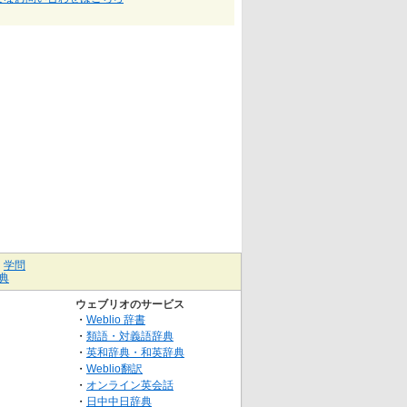
｜
学問
典
ウェブリオのサービス
・
Weblio 辞書
・
類語・対義語辞典
・
英和辞典・和英辞典
・
Weblio翻訳
・
オンライン英会話
・
日中中日辞典