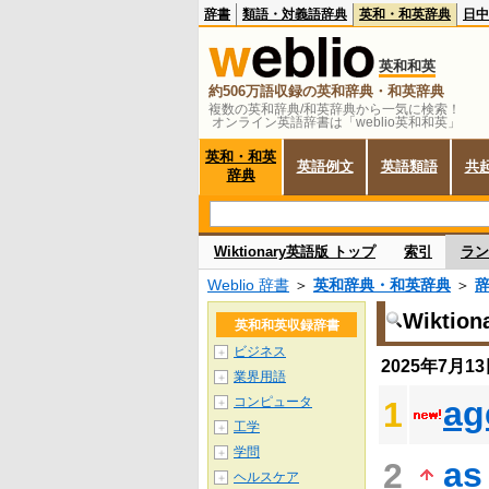
辞書
類語・対義語辞典
英和・和英辞典
日中
英和和英
約506万語収録の英和辞典・和英辞典
複数の英和辞典/和英辞典から一気に検索！
オンライン英語辞書は「weblio英和和英」
英和・和英
英語例文
英語類語
共
辞典
Wiktionary英語版 トップ
索引
ラン
Weblio 辞書
＞
英和辞典・和英辞典
＞
Wikti
英和和英収録辞書
ビジネス
＋
2025年7月
業界用語
＋
コンピュータ
ag
1
＋
工学
＋
学問
＋
as
2
ヘルスケア
＋