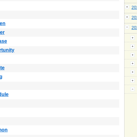
2
2
ken
2
er
ase
tunity
ite
g
dule
mon