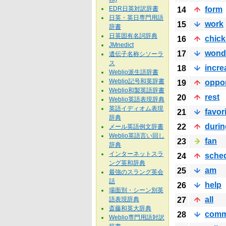
EDR日英対訳辞書
form
14
日英・英日専門用語
work
15
辞書
日英固有名詞辞典
chic
16
JMnedict
wond
17
遺伝子名称シソーラ
ス
incre
18
Weblio派生語辞書
Weblio記号和英辞書
oppor
19
Weblio和製英語辞書
rest
20
Weblio英語表現辞典
英語イディオム表現
favor
21
辞典
durin
22
メール英語例文辞書
Weblio英語言い回し
fan
23
辞典
インターネットスラ
sche
24
ング英和辞典
am
25
最強のスラング英会
話
help
26
場面別・シーン別英
all
語表現辞典
27
斎藤和英大辞典
com
28
Weblio専門用語対訳