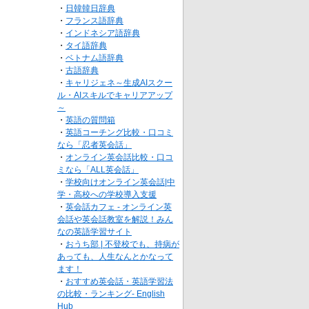
・
日韓韓日辞典
・
フランス語辞典
・
インドネシア語辞典
・
タイ語辞典
・
ベトナム語辞典
・
古語辞典
・
キャリジェネ～生成AIスクー
ル・AIスキルでキャリアアップ
～
・
英語の質問箱
・
英語コーチング比較・口コミ
なら「忍者英会話」
・
オンライン英会話比較・口コ
ミなら「ALL英会話」
・
学校向けオンライン英会話|中
学・高校への学校導入支援
・
英会話カフェ - オンライン英
会話や英会話教室を解説！みん
なの英語学習サイト
・
おうち部 | 不登校でも、持病が
あっても、人生なんとかなって
ます！
・
おすすめ英会話・英語学習法
の比較・ランキング- English
Hub