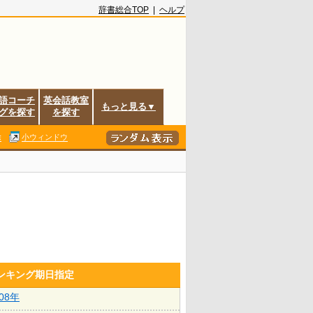
辞書総合TOP
|
ヘルプ
語コーチ
英会話教室
もっと見る▼
グを探す
を探す
除
小ウィンドウ
ランキング期日指定
008年