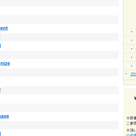
ent
r
d
nize
2
e
r
hase
※辞
ご参
※頂
d
の必