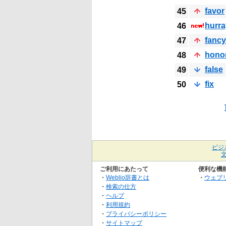
favor
45
hurra
46
fancy
47
hono
48
false
49
fix
50
ビジ
ご利用にあたって
便利な機
・
Weblio辞書とは
・
ウェブ
・
検索の仕方
・
ヘルプ
・
利用規約
・
プライバシーポリシー
・
サイトマップ