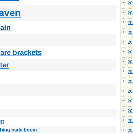
2
aven
2
2
tain
2
e
2
are brackets
2
2
ter
2
2
2
2
2
2
nt
 bing bada boom
2