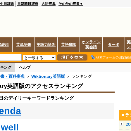
中日辞典
日韓韓日辞典
古語辞典
その他の辞書▼
オンライン
英
起表現
英単語帳
英語力診断
英語翻訳
ターボ
英会話
ン
検索フォームの固定解
キング
ヘルプ
辞書・百科事典
＞
Wiktionary英語版
＞ ランキング
onary英語版のアクセスランキング
13日のデイリーキーワードランキング
enda
■ 
 well
2