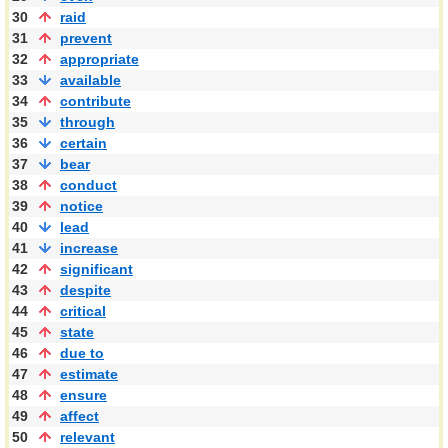
30
raid
31
prevent
32
appropriate
33
available
34
contribute
35
through
36
certain
37
bear
38
conduct
39
notice
40
lead
41
increase
42
significant
43
despite
44
critical
45
state
46
due to
47
estimate
48
ensure
49
affect
50
relevant