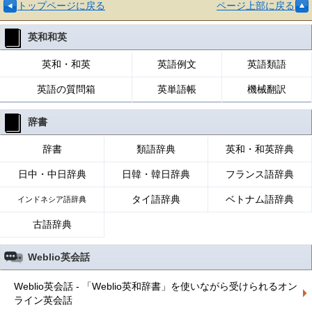
トップページに戻る
ページ上部に戻る
英和和英
英和・和英
英語例文
英語類語
英語の質問箱
英単語帳
機械翻訳
辞書
辞書
類語辞典
英和・和英辞典
日中・中日辞典
日韓・韓日辞典
フランス語辞典
タイ語辞典
ベトナム語辞典
インドネシア語辞典
古語辞典
Weblio英会話
Weblio英会話 - 「Weblio英和辞書」を使いながら受けられるオン
ライン英会話