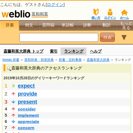
こんにちは、
ゲスト
さん[
ログイン
]
英和和英
使い方
ログイン
ホーム
もっと
辞書
例文
質問箱
単語帳
診断
翻訳
見る
▼
斎藤和英大辞典 トップ
索引
ランキング
ヘルプ
Weblio 辞書
＞
英和辞典・和英辞典
＞
辞書・百科事典
＞
斎藤和英大辞典
＞ ランキング
斎藤和英大辞典のアクセスランキング
2019年10月28日のデイリーキーワードランキング
1
expect
2
provide
3
present
4
consider
5
implement
6
appreciate
7
concern