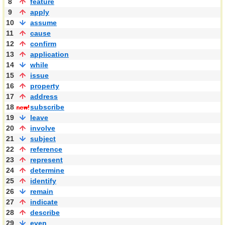
8
feature
9
apply
10
assume
11
cause
12
confirm
13
application
14
while
15
issue
16
property
17
address
18
subscribe
19
leave
20
involve
21
subject
22
reference
23
represent
24
determine
25
identify
26
remain
27
indicate
28
describe
29
even