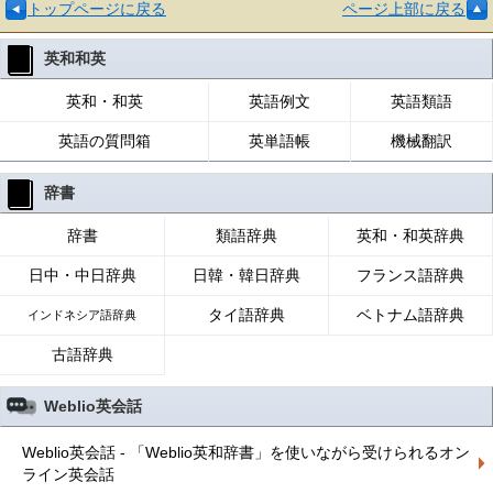
トップページに戻る
ページ上部に戻る
英和和英
英和・和英
英語例文
英語類語
英語の質問箱
英単語帳
機械翻訳
辞書
辞書
類語辞典
英和・和英辞典
日中・中日辞典
日韓・韓日辞典
フランス語辞典
タイ語辞典
ベトナム語辞典
インドネシア語辞典
古語辞典
Weblio英会話
Weblio英会話 - 「Weblio英和辞書」を使いながら受けられるオン
ライン英会話