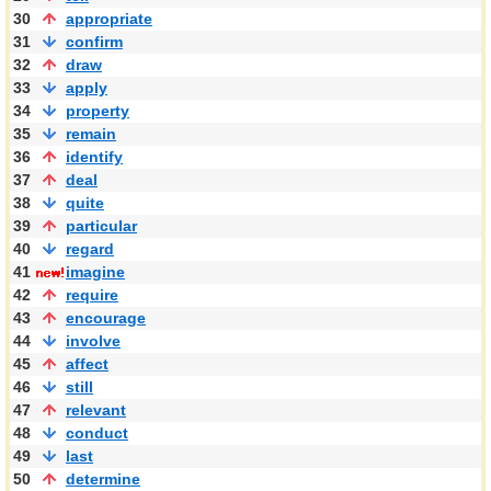
30
appropriate
31
confirm
32
draw
33
apply
34
property
35
remain
36
identify
37
deal
38
quite
39
particular
40
regard
41
imagine
42
require
43
encourage
44
involve
45
affect
46
still
47
relevant
48
conduct
49
last
50
determine