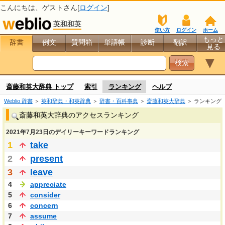
こんにちは、
ゲスト
さん[
ログイン
]
英和和英
使い方
ログイン
ホーム
もっと
辞書
例文
質問箱
単語帳
診断
翻訳
見る
▼
斎藤和英大辞典 トップ
索引
ランキング
ヘルプ
Weblio 辞書
＞
英和辞典・和英辞典
＞
辞書・百科事典
＞
斎藤和英大辞典
＞ ランキング
斎藤和英大辞典のアクセスランキング
2021年7月23日のデイリーキーワードランキング
1
take
2
present
3
leave
4
appreciate
5
consider
6
concern
7
assume