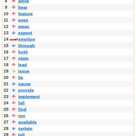
8
while
9
bear
10
feature
11
even
12
mean
13
expect
14
emotion
15
through
16
hold
17
state
18
lead
19
issue
20
lie
21
cause
22
provide
23
implement
24
fall
25
find
26
run
27
available
28
certain
29
tell