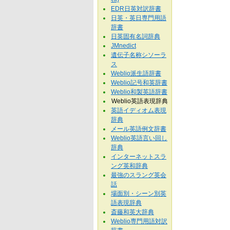
EDR日英対訳辞書
日英・英日専門用語
辞書
日英固有名詞辞典
JMnedict
遺伝子名称シソーラ
ス
Weblio派生語辞書
Weblio記号和英辞書
Weblio和製英語辞書
Weblio英語表現辞典
英語イディオム表現
辞典
メール英語例文辞書
Weblio英語言い回し
辞典
インターネットスラ
ング英和辞典
最強のスラング英会
話
場面別・シーン別英
語表現辞典
斎藤和英大辞典
Weblio専門用語対訳