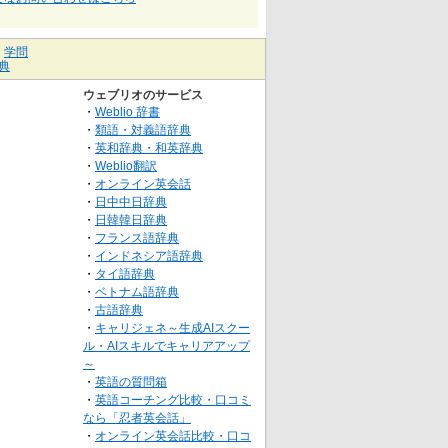
｜
学問
典
ウェブリオのサービス
・
Weblio 辞書
・
類語・対義語辞典
・
英和辞典・和英辞典
・
Weblio翻訳
・
オンライン英会話
・
日中中日辞典
・
日韓韓日辞典
・
フランス語辞典
・
インドネシア語辞典
・
タイ語辞典
・
ベトナム語辞典
・
古語辞典
・
キャリジェネ～生成AIスクー
ル・AIスキルでキャリアアップ
～
・
英語の質問箱
・
英語コーチング比較・口コミ
なら「忍者英会話」
・
オンライン英会話比較・口コ