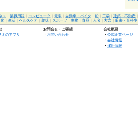
ネス
｜
業界用語
｜
コンピュータ
｜
電車
｜
自動車・バイク
｜
船
｜
工学
｜
建築・不動産
文化
｜
生活
｜
ヘルスケア
｜
趣味
｜
スポーツ
｜
生物
｜
食品
｜
人名
｜
方言
｜
辞書・百科事
能
お問合せ・ご要望
会社概要
リオのアプリ
・
お問い合わせ
・
公式企業ページ
・
会社情報
・
採用情報