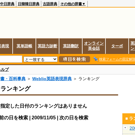
中日辞典
日韓韓日辞典
古語辞典
その他の辞書▼
オンライン
英
起表現
英単語帳
英語力診断
英語翻訳
ターボ
英会話
ン
検索フォームの固定解
ヘルプ
辞書・百科事典
＞
Weblio英語表現辞典
＞ ランキング
スランキング
指定した日付のランキングはありません
前の日を検索 | 2009/11/05 | 次の日を検索
■ 
2