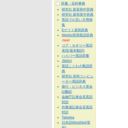
辞書・百科事典
－
研究社 新英和中辞典
研究社 新和英中辞典
英語での言い方用例
集
Eゲイト英和辞典
Weblio実用英語辞典
new!
コア・セオリー英語
表現(基本動詞)
ハイパー英語辞書
JMdict
英語ことわざ教訓辞
典
研究社 英和コンピュ
ーター用語辞典
旅行・ビジネス英会
話翻訳
金融庁記者会見英語
対訳
外務省記者会見英語
対訳
Tatoeba
日本語WordNet(英
和)