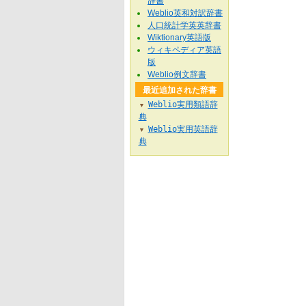
辞書
Weblio英和対訳辞書
人口統計学英英辞書
Wiktionary英語版
ウィキペディア英語
版
Weblio例文辞書
最近追加された辞書
Weblio実用類語辞
▼
典
Weblio実用英語辞
▼
典