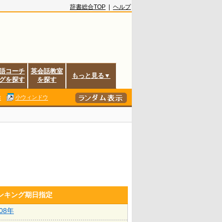
辞書総合TOP
|
ヘルプ
語コーチ
英会話教室
もっと見る▼
グを探す
を探す
除
小ウィンドウ
ランキング期日指定
008年