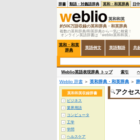
辞書
類語・対義語辞典
英和・和英辞典
日中
英和和英
約506万語収録の英和辞典・和英辞典
複数の英和辞典/和英辞典から一気に検索！
オンライン英語辞書は「weblio英和和英」
英和・和英
英語例文
英語類語
共
辞典
Weblio英語表現辞典 トップ
索引
Weblio 辞書
＞
英和辞典・和英辞典
＞
アクセ
英和和英収録辞書
ビジネス
＋
業界用語
＋
コンピュータ
＋
工学
＋
学問
＋
ヘルスケア
＋