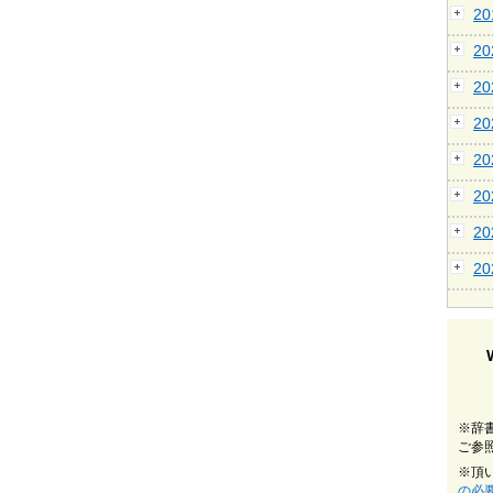
2
2
2
2
2
2
2
2
※辞
ご参
※頂
の必