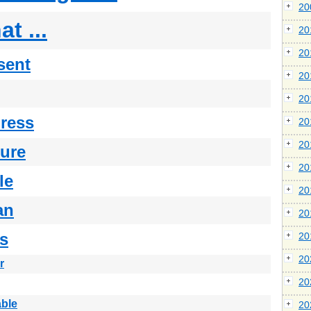
2
t ...
2
2
sent
2
2
ress
2
2
ture
2
le
2
an
2
s
2
2
r
2
able
2