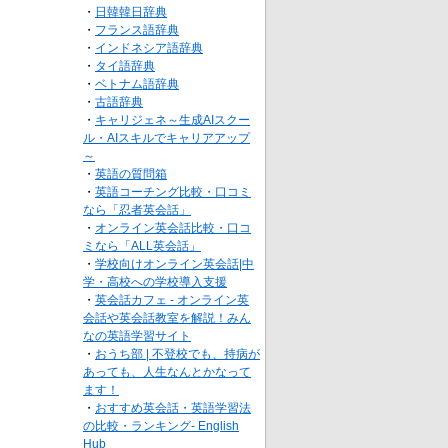
・
日韓韓日辞典
・
フランス語辞典
・
インドネシア語辞典
・
タイ語辞典
・
ベトナム語辞典
・
古語辞典
・
キャリジェネ～生成AIスクー
ル・AIスキルでキャリアアップ
～
・
英語の質問箱
・
英語コーチング比較・口コミ
なら「忍者英会話」
・
オンライン英会話比較・口コ
ミなら「ALL英会話」
・
学校向けオンライン英会話|中
学・高校への学校導入支援
・
英会話カフェ - オンライン英
会話や英会話教室を解説！みん
なの英語学習サイト
・
おうち部 | 不登校でも、持病が
あっても、人生なんとかなって
ます！
・
おすすめ英会話・英語学習法
の比較・ランキング- English
Hub