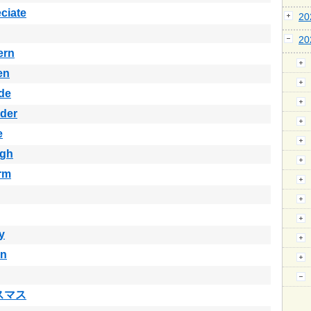
ciate
2
2
ern
en
de
der
e
ugh
rm
ty
in
スマス