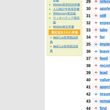
辞書
refer
29
Weblio英和対訳辞書
apply
30
人口統計学英英辞書
Wiktionary英語版
still
31
ウィキペディア英語
版
expe
32
Weblio例文辞書
take
33
最近追加された辞書
for
34
Weblio実用類語辞
▼
典
impl
35
Weblio実用英語辞
▼
典
leave
36
feed
37
reco
38
lead
39
value
40
appro
41
resu
42
rema
43
find
44