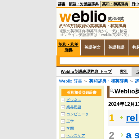
辞書
類語・対義語辞典
英和・和英辞典
日中
英和和英
約506万語収録の英和辞典・和英辞典
複数の英和辞典/和英辞典から一気に検索！
オンライン英語辞書は「weblio英和和英」
英和・和英
英語例文
英語類語
共
辞典
Weblio英語表現辞典 トップ
索引
Weblio 辞書
＞
英和辞典・和英辞典
＞
Webl
英和和英収録辞書
ビジネス
＋
2024年12
業界用語
＋
コンピュータ
re
1
＋
工学
＋
学問
＋
a 
2
ヘルスケア
＋