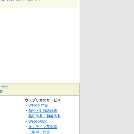
｜
学問
典
ウェブリオのサービス
・
Weblio 辞書
・
類語・対義語辞典
・
英和辞典・和英辞典
・
Weblio翻訳
・
オンライン英会話
・
日中中日辞典