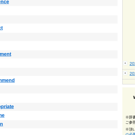
ence
ct
ement
2
2
mmend
priate
me
※辞
ご参
in
※頂
の必