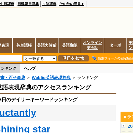
中日辞典
日韓韓日辞典
古語辞典
その他の辞書▼
オンライン
英
起表現
英単語帳
英語力診断
英語翻訳
ターボ
英会話
ン
検索フォームの固定解
ランキング
ヘルプ
辞書・百科事典
＞
Weblio英語表現辞典
＞ ランキング
io英語表現辞典のアクセスランキング
月13日のデイリーキーワードランキング
luctantly
■ 
shining star
2