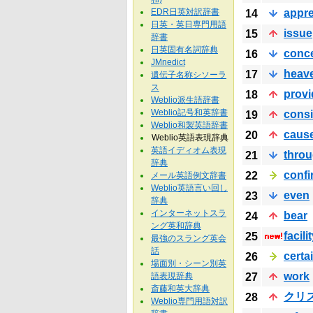
EDR日英対訳辞書
appre
14
日英・英日専門用語
issue
15
辞書
日英固有名詞辞典
conc
16
JMnedict
heav
17
遺伝子名称シソーラ
ス
provi
18
Weblio派生語辞書
Weblio記号和英辞書
consi
19
Weblio和製英語辞書
caus
20
Weblio英語表現辞典
英語イディオム表現
thro
21
辞典
confi
22
メール英語例文辞書
Weblio英語言い回し
even
23
辞典
インターネットスラ
bear
24
ング英和辞典
facili
25
最強のスラング英会
話
certa
26
場面別・シーン別英
work
語表現辞典
27
斎藤和英大辞典
クリ
28
Weblio専門用語対訳