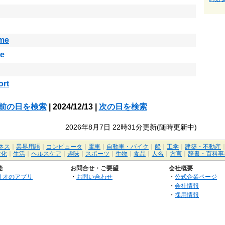
me
le
ort
前の日を検索
| 2024/12/13 |
次の日を検索
2026年8月7日 22時31分更新(随時更新中)
ネス
｜
業界用語
｜
コンピュータ
｜
電車
｜
自動車・バイク
｜
船
｜
工学
｜
建築・不動産
文化
｜
生活
｜
ヘルスケア
｜
趣味
｜
スポーツ
｜
生物
｜
食品
｜
人名
｜
方言
｜
辞書・百科事
能
お問合せ・ご要望
会社概要
リオのアプリ
・
お問い合わせ
・
公式企業ページ
・
会社情報
・
採用情報