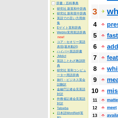
辞書・百科事典
－
wha
研究社 新英和中辞典
3
研究社 新和英中辞典
英語での言い方用例
4
pre
集
Eゲイト英和辞典
Weblio実用英語辞典
5
fast
new!
コア・セオリー英語
6
add
表現(基本動詞)
ハイパー英語辞書
7
fea
JMdict
英語ことわざ教訓辞
典
8
whi
研究社 英和コンピュ
ーター用語辞典
9
me
旅行・ビジネス英会
話翻訳
10
mis
金融庁記者会見英語
対訳
外務省記者会見英語
matte
11
対訳
meet
12
Tatoeba
日本語WordNet(英
avail
13
和)