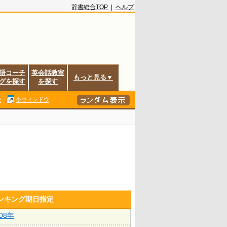
辞書総合TOP
|
ヘルプ
語コーチ
英会話教室
もっと見る▼
グを探す
を探す
除
小ウィンドウ
ランキング期日指定
008年