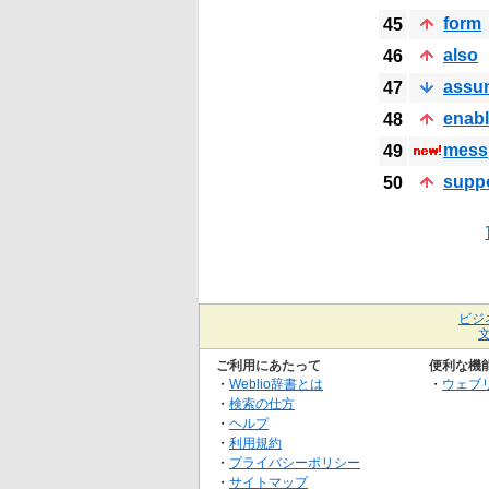
form
45
also
46
assu
47
enab
48
mess
49
supp
50
ビジ
ご利用にあたって
便利な機
・
Weblio辞書とは
・
ウェブ
・
検索の仕方
・
ヘルプ
・
利用規約
・
プライバシーポリシー
・
サイトマップ