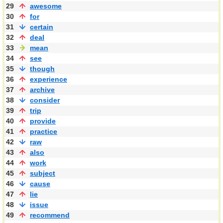
29
awesome
30
for
31
certain
32
deal
33
mean
34
see
35
though
36
experience
37
archive
38
consider
39
trip
40
provide
41
practice
42
raw
43
also
44
work
45
subject
46
cause
47
lie
48
issue
49
recommend