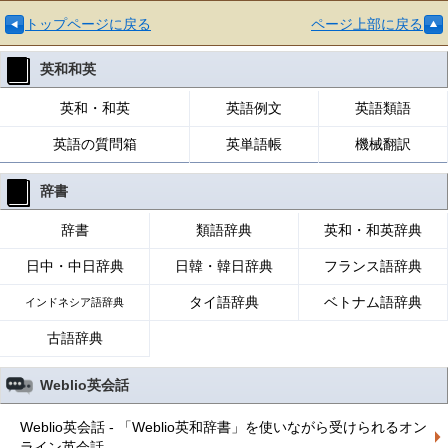
トップページに戻る
ページ上部に戻る
英和和英
英和・和英
英語例文
英語類語
英語の質問箱
英単語帳
機械翻訳
辞書
辞書
類語辞典
英和・和英辞典
日中・中日辞典
日韓・韓日辞典
フランス語辞典
タイ語辞典
ベトナム語辞典
インドネシア語辞典
古語辞典
Weblio英会話
Weblio英会話 - 「Weblio英和辞書」を使いながら受けられるオン
ライン英会話