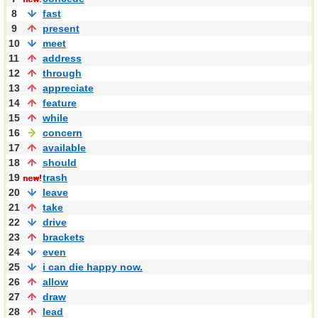
8
fast
9
present
10
meet
11
address
12
through
13
appreciate
14
feature
15
while
16
concern
17
available
18
should
19
trash
20
leave
21
take
22
drive
23
brackets
24
even
25
i can die happy now.
26
allow
27
draw
28
lead