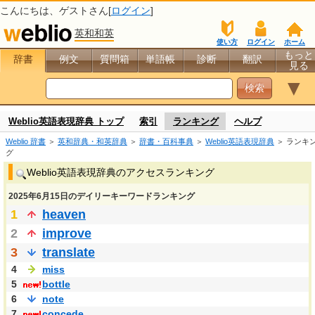
こんにちは、
ゲスト
さん[
ログイン
]
英和和英
使い方
ログイン
ホーム
もっと
辞書
例文
質問箱
単語帳
診断
翻訳
見る
▼
Weblio英語表現辞典 トップ
索引
ランキング
ヘルプ
Weblio 辞書
＞
英和辞典・和英辞典
＞
辞書・百科事典
＞
Weblio英語表現辞典
＞ ランキ
グ
Weblio英語表現辞典のアクセスランキング
2025年6月15日のデイリーキーワードランキング
1
heaven
2
improve
3
translate
4
miss
5
bottle
6
note
7
concede