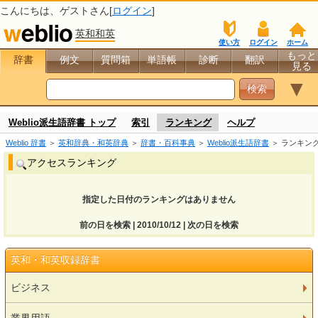
こんにちは、
ゲスト
さん[
ログイン
]
英和和英
使い方
ログイン
ホーム
もっと
辞書
例文
質問箱
単語帳
診断
翻訳
見る
▼
Weblio派生語辞書 トップ
索引
ランキング
ヘルプ
Weblio 辞書
＞
英和辞典・和英辞典
＞
辞書・百科事典
＞
Weblio派生語辞書
＞ ランキン
アクセスランキング
指定した日付のランキングはありません
前の日を検索 | 2010/10/12 | 次の日を検索
英和・和英収録辞書
ビジネス