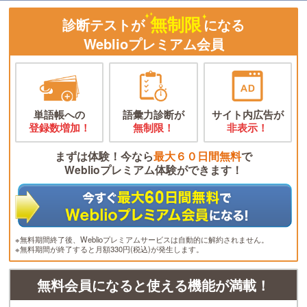
無制限
診断テストが
になる
Weblioプレミアム会員
単語帳への
語彙力診断が
サイト内広告が
登録数増加！
無制限！
非表示！
まずは体験！今なら
最大６０日間無料
で
Weblioプレミアム体験ができます！
※無料期間終了後、Weblioプレミアムサービスは自動的に解約されません。
※無料期間が終了すると月額330円(税込)が発生します。
無料会員になると使える機能が満載！