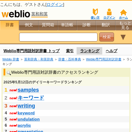
こんにちは、
ゲスト
さん[
ログイン
]
英和和英
使い方
ログイン
ホーム
もっと
辞書
例文
質問箱
単語帳
診断
翻訳
見る
▼
Weblio専門用語対訳辞書 トップ
索引
ランキング
ヘルプ
Weblio 辞書
＞
英和辞典・和英辞典
＞
辞書・百科事典
＞
Weblio専門用語対訳辞書
＞ ラ
キング
Weblio専門用語対訳辞書のアクセスランキング
2025年5月12日のデイリーキーワードランキング
1
samples
2
キーワード
3
writing
4
keyword
5
undulation
6
acrylic
7
presentation