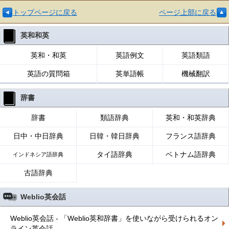
トップページに戻る
ページ上部に戻る
英和和英
英和・和英
英語例文
英語類語
英語の質問箱
英単語帳
機械翻訳
辞書
辞書
類語辞典
英和・和英辞典
日中・中日辞典
日韓・韓日辞典
フランス語辞典
タイ語辞典
ベトナム語辞典
インドネシア語辞典
古語辞典
Weblio英会話
Weblio英会話 - 「Weblio英和辞書」を使いながら受けられるオン
ライン英会話