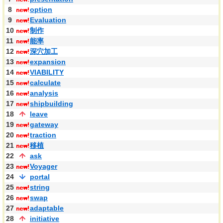
8
option
9
Evaluation
10
制作
11
能率
12
深穴加工
13
expansion
14
VIABILITY
15
calculate
16
analysis
17
shipbuilding
18
leave
19
gateway
20
traction
21
移植
22
ask
23
Voyager
24
portal
25
string
26
swap
27
adaptable
28
initiative