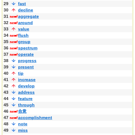
29
fast
30
decline
31
aggregate
32
around
33
value
34
flush
35
group
36
spectrum
37
operate
38
progress
39
present
40
tip
41
increase
42
develop
43
address
44
feature
45
through
46
合意
47
accomplishment
48
note
49
miss