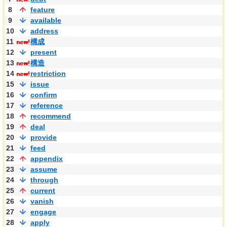
8
feature
9
available
10
address
11
構成
12
present
13
構造
14
restriction
15
issue
16
confirm
17
reference
18
recommend
19
deal
20
provide
21
feed
22
appendix
23
assume
24
through
25
current
26
vanish
27
engage
28
apply