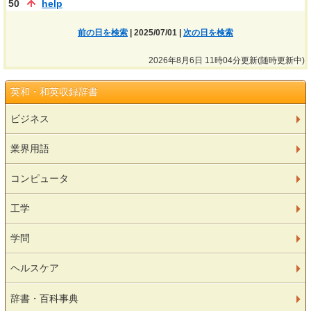
50
help
前の日を検索
| 2025/07/01 |
次の日を検索
2026年8月6日 11時04分更新(随時更新中)
英和・和英収録辞書
ビジネス
業界用語
コンピュータ
工学
学問
ヘルスケア
辞書・百科事典