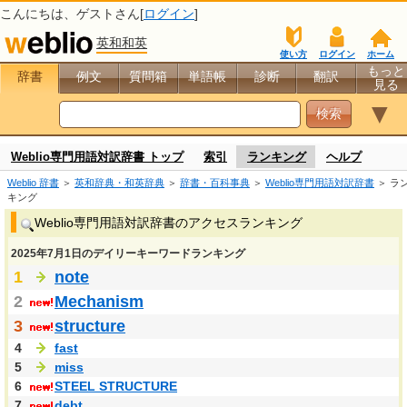
こんにちは、
ゲスト
さん[
ログイン
]
英和和英
使い方
ログイン
ホーム
もっと
辞書
例文
質問箱
単語帳
診断
翻訳
見る
▼
Weblio専門用語対訳辞書 トップ
索引
ランキング
ヘルプ
Weblio 辞書
＞
英和辞典・和英辞典
＞
辞書・百科事典
＞
Weblio専門用語対訳辞書
＞ ラ
キング
Weblio専門用語対訳辞書のアクセスランキング
2025年7月1日のデイリーキーワードランキング
1
note
2
Mechanism
3
structure
4
fast
5
miss
6
STEEL STRUCTURE
7
debt