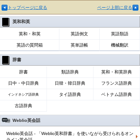
トップページに戻る
ページ上部に戻る
英和和英
英和・和英
英語例文
英語類語
英語の質問箱
英単語帳
機械翻訳
辞書
辞書
類語辞典
英和・和英辞典
日中・中日辞典
日韓・韓日辞典
フランス語辞典
タイ語辞典
ベトナム語辞典
インドネシア語辞典
古語辞典
Weblio英会話
Weblio英会話 - 「Weblio英和辞書」を使いながら受けられるオン
ライン英会話