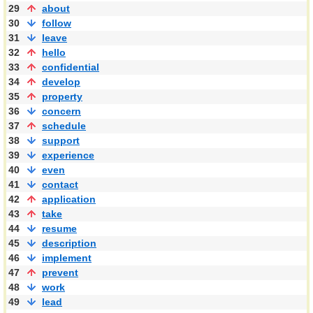
29
about
30
follow
31
leave
32
hello
33
confidential
34
develop
35
property
36
concern
37
schedule
38
support
39
experience
40
even
41
contact
42
application
43
take
44
resume
45
description
46
implement
47
prevent
48
work
49
lead