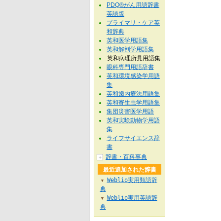
PDQ®がん用語辞書
英語版
プライマリ・ケア英
和辞典
英和医学用語集
英和解剖学用語集
英和病理所見用語集
眼科専門用語辞書
英和環境感染学用語
集
英和歯内療法用語集
英和寄生虫学用語集
集団災害医学用語
英和実験動物学用語
集
ライフサイエンス辞
書
辞書・百科事典
＋
最近追加された辞書
Weblio実用類語辞
▼
典
Weblio実用英語辞
▼
典