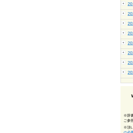
2
2
2
2
2
2
2
2
※辞
ご参
※頂
の必