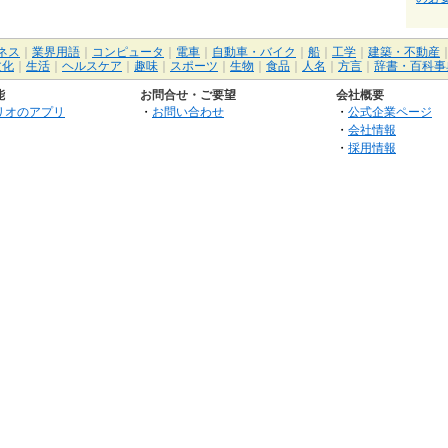
ネス
｜
業界用語
｜
コンピュータ
｜
電車
｜
自動車・バイク
｜
船
｜
工学
｜
建築・不動産
文化
｜
生活
｜
ヘルスケア
｜
趣味
｜
スポーツ
｜
生物
｜
食品
｜
人名
｜
方言
｜
辞書・百科事
能
お問合せ・ご要望
会社概要
リオのアプリ
・
お問い合わせ
・
公式企業ページ
・
会社情報
・
採用情報