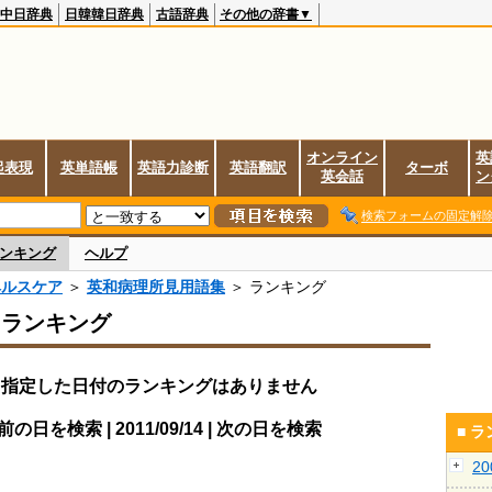
中日辞典
日韓韓日辞典
古語辞典
その他の辞書▼
オンライン
英
起表現
英単語帳
英語力診断
英語翻訳
ターボ
英会話
ン
検索フォームの固定解
ンキング
ヘルプ
ヘルスケア
＞
英和病理所見用語集
＞ ランキング
スランキング
指定した日付のランキングはありません
前の日を検索 | 2011/09/14 | 次の日を検索
■ 
2