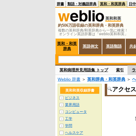
辞書
類語・対義語辞典
英和・和英辞典
日中
英和和英
約506万語収録の英和辞典・和英辞典
複数の英和辞典/和英辞典から一気に検索！
オンライン英語辞書は「weblio英和和英」
英和・和英
英語例文
英語類語
共
辞典
英和病理所見用語集 トップ
索引
ラ
Weblio 辞書
＞
英和辞典・和英辞典
＞
アクセ
英和和英収録辞書
ビジネス
＋
業界用語
＋
コンピュータ
＋
工学
＋
学問
＋
ヘルスケア
－