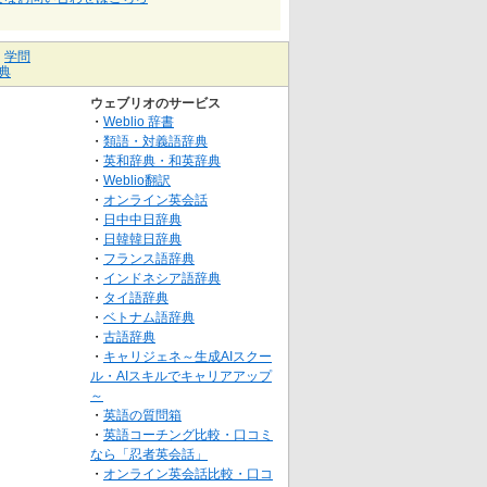
｜
学問
典
ウェブリオのサービス
・
Weblio 辞書
・
類語・対義語辞典
・
英和辞典・和英辞典
・
Weblio翻訳
・
オンライン英会話
・
日中中日辞典
・
日韓韓日辞典
・
フランス語辞典
・
インドネシア語辞典
・
タイ語辞典
・
ベトナム語辞典
・
古語辞典
・
キャリジェネ～生成AIスクー
ル・AIスキルでキャリアアップ
～
・
英語の質問箱
・
英語コーチング比較・口コミ
なら「忍者英会話」
・
オンライン英会話比較・口コ