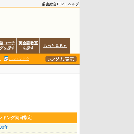
辞書総合TOP
|
ヘルプ
語コーチ
英会話教室
もっと見る▼
グを探す
を探す
除
小ウィンドウ
ランキング期日指定
008年