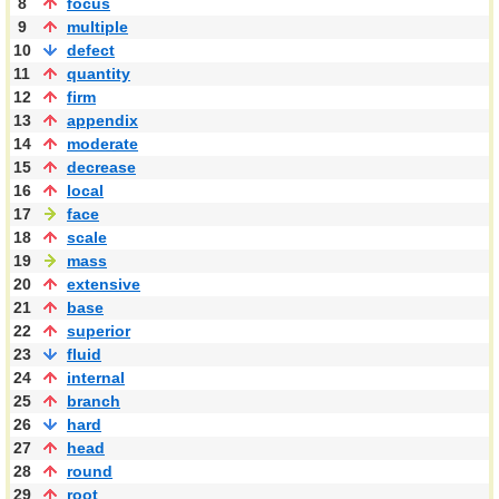
8
focus
9
multiple
10
defect
11
quantity
12
firm
13
appendix
14
moderate
15
decrease
16
local
17
face
18
scale
19
mass
20
extensive
21
base
22
superior
23
fluid
24
internal
25
branch
26
hard
27
head
28
round
29
root