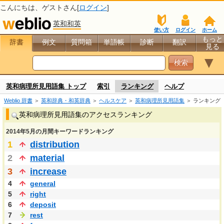
こんにちは、
ゲスト
さん[
ログイン
]
英和和英
使い方
ログイン
ホーム
もっと
辞書
例文
質問箱
単語帳
診断
翻訳
見る
▼
英和病理所見用語集 トップ
索引
ランキング
ヘルプ
Weblio 辞書
＞
英和辞典・和英辞典
＞
ヘルスケア
＞
英和病理所見用語集
＞ ランキング
英和病理所見用語集のアクセスランキング
2014年5月の月間キーワードランキング
1
distribution
2
material
3
increase
4
general
5
right
6
deposit
7
rest