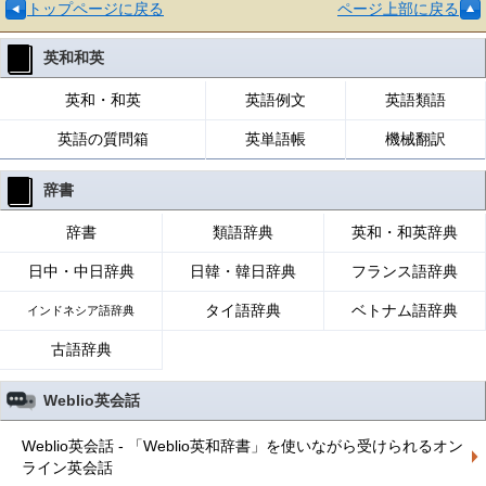
トップページに戻る
ページ上部に戻る
英和和英
英和・和英
英語例文
英語類語
英語の質問箱
英単語帳
機械翻訳
辞書
辞書
類語辞典
英和・和英辞典
日中・中日辞典
日韓・韓日辞典
フランス語辞典
タイ語辞典
ベトナム語辞典
インドネシア語辞典
古語辞典
Weblio英会話
Weblio英会話 - 「Weblio英和辞書」を使いながら受けられるオン
ライン英会話