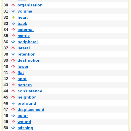
30
organization
31
volume
32
heart
33
back
34
external
35
matrix
36
peripheral
37
lateral
38
retention
39
destruction
40
lower
41
flat
42
spot
43
pattern
44
consistency
45
neighbor
46
profound
47
displacement
48
color
49
wound
50
missing