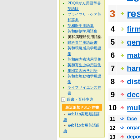
PDQ®がん用語辞書
英語版
re
3
プライマリ・ケア英
和辞典
英和医学用語集
4
fir
英和解剖学用語集
英和病理所見用語集
5
gen
眼科専門用語辞書
英和環境感染学用語
6
mat
集
英和歯内療法用語集
英和寄生虫学用語集
7
har
集団災害医学用語
英和実験動物学用語
8
dis
集
ライフサイエンス辞
9
dec
書
辞書・百科事典
＋
10
mul
最近追加された辞書
Weblio実用類語辞
▼
face
11
典
Weblio実用英語辞
▼
organ
12
典
depos
13