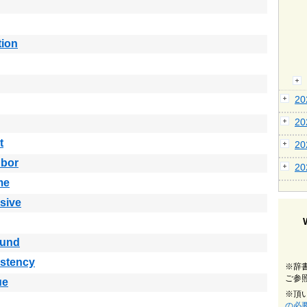
tion
2
2
t
2
hbor
2
me
sive
ound
istency
※辞
ご参
ue
※頂
の必