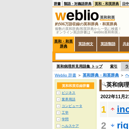
辞書
類語・対義語辞典
英和・和英辞典
日中
英和和英
約506万語収録の英和辞典・和英辞典
複数の英和辞典/和英辞典から一気に検索！
オンライン英語辞書は「weblio英和和英」
英和・和英
英語例文
英語類語
共
辞典
英和病理所見用語集 トップ
索引
ラ
Weblio 辞書
＞
英和辞典・和英辞典
＞
英和病
英和和英収録辞書
ビジネス
＋
2022年11
業界用語
＋
コンピュータ
in
1
＋
工学
＋
学問
＋
ri
2
ヘルスケア
－