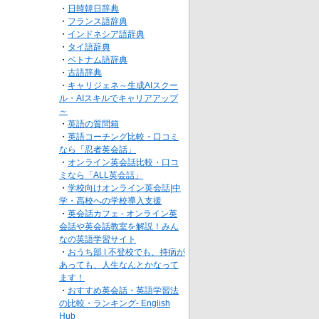
・
日韓韓日辞典
・
フランス語辞典
・
インドネシア語辞典
・
タイ語辞典
・
ベトナム語辞典
・
古語辞典
・
キャリジェネ～生成AIスクー
ル・AIスキルでキャリアアップ
～
・
英語の質問箱
・
英語コーチング比較・口コミ
なら「忍者英会話」
・
オンライン英会話比較・口コ
ミなら「ALL英会話」
・
学校向けオンライン英会話|中
学・高校への学校導入支援
・
英会話カフェ - オンライン英
会話や英会話教室を解説！みん
なの英語学習サイト
・
おうち部 | 不登校でも、持病が
あっても、人生なんとかなって
ます！
・
おすすめ英会話・英語学習法
の比較・ランキング- English
Hub