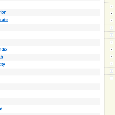
ior
rate
s
ndix
ch
ity
d