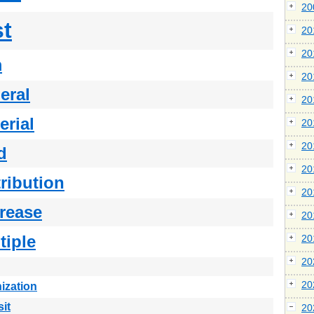
2
st
2
2
m
2
eral
2
erial
2
2
d
2
tribution
2
rease
2
tiple
2
2
2
ization
it
2