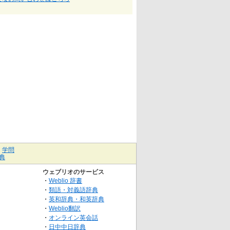
｜
学問
典
ウェブリオのサービス
・
Weblio 辞書
・
類語・対義語辞典
・
英和辞典・和英辞典
・
Weblio翻訳
・
オンライン英会話
・
日中中日辞典