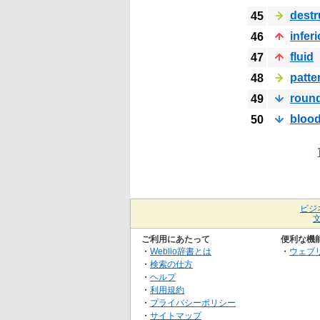
destr
45
inferi
46
fluid
47
patte
48
roun
49
bloo
50
ビジ
ご利用にあたって
便利な機
・
Weblio辞書とは
・
ウェブ
・
検索の仕方
・
ヘルプ
・
利用規約
・
プライバシーポリシー
・
サイトマップ