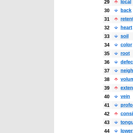
local
29
back
30
reten
31
heart
32
soil
33
color
34
root
35
defec
36
neig
37
volu
38
exten
39
vein
40
prof
41
cons
42
tong
43
lower
44