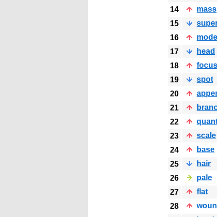
mass
14
super
15
mode
16
head
17
focu
18
spot
19
appe
20
bran
21
quant
22
scale
23
base
24
hair
25
pale
26
flat
27
woun
28