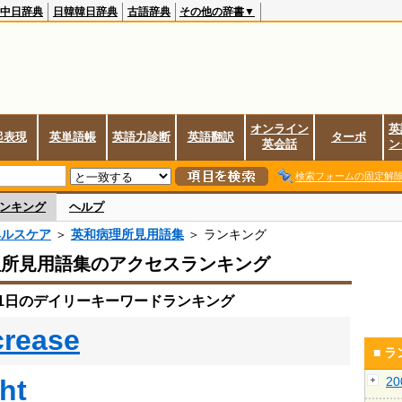
中日辞典
日韓韓日辞典
古語辞典
その他の辞書▼
オンライン
英
起表現
英単語帳
英語力診断
英語翻訳
ターボ
英会話
ン
検索フォームの固定解
ンキング
ヘルプ
ヘルスケア
＞
英和病理所見用語集
＞ ランキング
理所見用語集のアクセスランキング
月21日のデイリーキーワードランキング
crease
■ 
ght
2