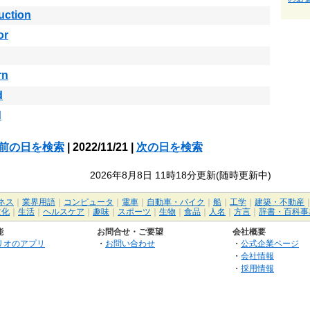
uction
or
rn
d
d
前の日を検索
| 2022/11/21 |
次の日を検索
2026年8月8日 11時18分更新(随時更新中)
ネス
｜
業界用語
｜
コンピュータ
｜
電車
｜
自動車・バイク
｜
船
｜
工学
｜
建築・不動産
文化
｜
生活
｜
ヘルスケア
｜
趣味
｜
スポーツ
｜
生物
｜
食品
｜
人名
｜
方言
｜
辞書・百科事
能
お問合せ・ご要望
会社概要
リオのアプリ
・
お問い合わせ
・
公式企業ページ
・
会社情報
・
採用情報