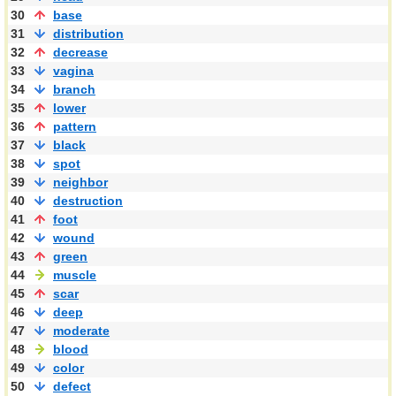
30
base
31
distribution
32
decrease
33
vagina
34
branch
35
lower
36
pattern
37
black
38
spot
39
neighbor
40
destruction
41
foot
42
wound
43
green
44
muscle
45
scar
46
deep
47
moderate
48
blood
49
color
50
defect