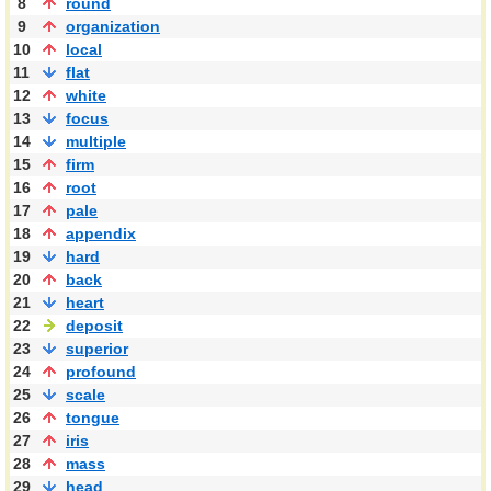
8
round
9
organization
10
local
11
flat
12
white
13
focus
14
multiple
15
firm
16
root
17
pale
18
appendix
19
hard
20
back
21
heart
22
deposit
23
superior
24
profound
25
scale
26
tongue
27
iris
28
mass
29
head