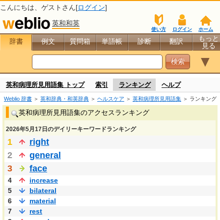
こんにちは、
ゲスト
さん[
ログイン
]
英和和英
使い方
ログイン
ホーム
もっと
辞書
例文
質問箱
単語帳
診断
翻訳
見る
▼
英和病理所見用語集 トップ
索引
ランキング
ヘルプ
Weblio 辞書
＞
英和辞典・和英辞典
＞
ヘルスケア
＞
英和病理所見用語集
＞ ランキング
英和病理所見用語集のアクセスランキング
2026年5月17日のデイリーキーワードランキング
1
right
2
general
3
face
4
increase
5
bilateral
6
material
7
rest