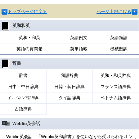
トップページに戻る
ページ上部に戻る
英和和英
英和・和英
英語例文
英語類語
英語の質問箱
英単語帳
機械翻訳
辞書
辞書
類語辞典
英和・和英辞典
日中・中日辞典
日韓・韓日辞典
フランス語辞典
タイ語辞典
ベトナム語辞典
インドネシア語辞典
古語辞典
Weblio英会話
Weblio英会話 - 「Weblio英和辞書」を使いながら受けられるオン