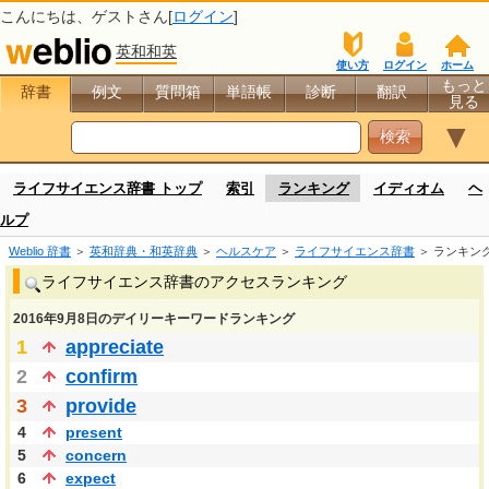
こんにちは、
ゲスト
さん[
ログイン
]
英和和英
使い方
ログイン
ホーム
もっと
辞書
例文
質問箱
単語帳
診断
翻訳
見る
▼
ライフサイエンス辞書 トップ
索引
ランキング
イディオム
ヘ
ルプ
Weblio 辞書
＞
英和辞典・和英辞典
＞
ヘルスケア
＞
ライフサイエンス辞書
＞ ランキン
ライフサイエンス辞書のアクセスランキング
2016年9月8日のデイリーキーワードランキング
1
appreciate
2
confirm
3
provide
4
present
5
concern
6
expect