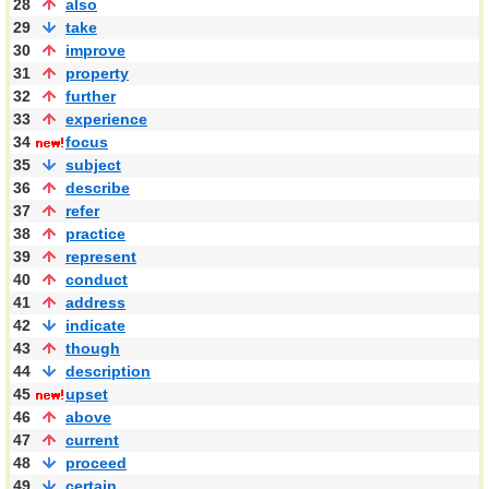
28
also
29
take
30
improve
31
property
32
further
33
experience
34
focus
35
subject
36
describe
37
refer
38
practice
39
represent
40
conduct
41
address
42
indicate
43
though
44
description
45
upset
46
above
47
current
48
proceed
49
certain