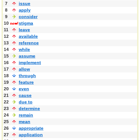
7
issue
8
apply
9
consider
10
stigma
11
leave
12
available
13
reference
14
while
15
assume
16
implement
17
allow
18
through
19
feature
20
even
21
cause
22
due to
23
determine
24
remain
25
mean
26
appropriate
27
application