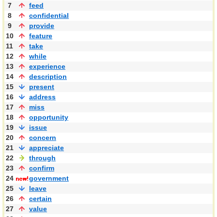
7
feed
8
confidential
9
provide
10
feature
11
take
12
while
13
experience
14
description
15
present
16
address
17
miss
18
opportunity
19
issue
20
concern
21
appreciate
22
through
23
confirm
24
government
25
leave
26
certain
27
value