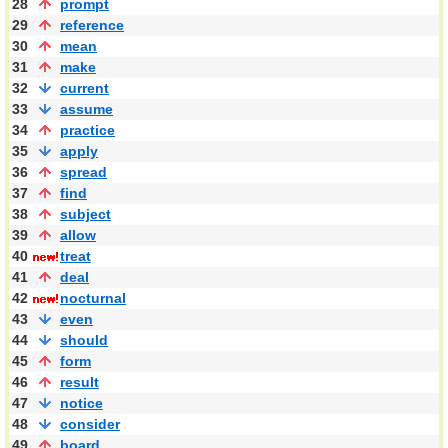
28
prompt
29
reference
30
mean
31
make
32
current
33
assume
34
practice
35
apply
36
spread
37
find
38
subject
39
allow
40
treat
41
deal
42
nocturnal
43
even
44
should
45
form
46
result
47
notice
48
consider
49
board