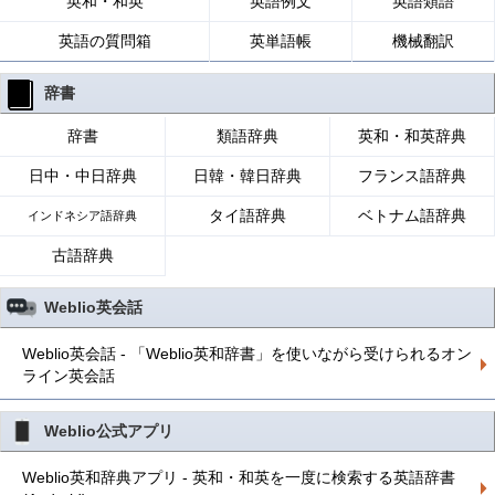
英和・和英
英語例文
英語類語
英語の質問箱
英単語帳
機械翻訳
辞書
辞書
類語辞典
英和・和英辞典
日中・中日辞典
日韓・韓日辞典
フランス語辞典
タイ語辞典
ベトナム語辞典
インドネシア語辞典
古語辞典
Weblio英会話
Weblio英会話 - 「Weblio英和辞書」を使いながら受けられるオン
ライン英会話
Weblio公式アプリ
Weblio英和辞典アプリ - 英和・和英を一度に検索する英語辞書