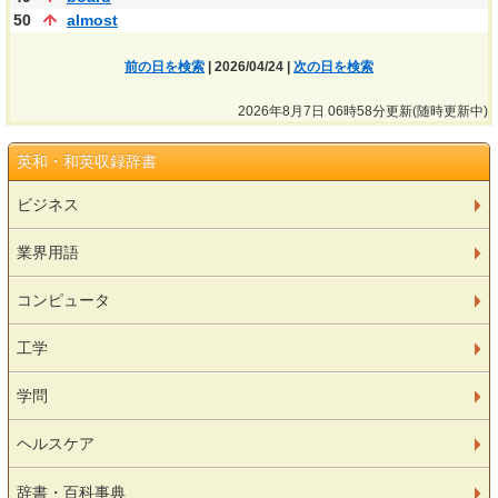
50
almost
前の日を検索
| 2026/04/24 |
次の日を検索
2026年8月7日 06時58分更新(随時更新中)
英和・和英収録辞書
ビジネス
業界用語
コンピュータ
工学
学問
ヘルスケア
辞書・百科事典