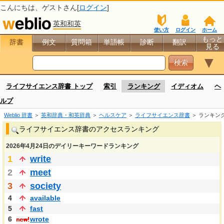
こんにちは、
ゲスト
さん[
ログイン
]
英和和英
使い方
ログイン
ホーム
もっと
辞書
例文
質問箱
単語帳
診断
翻訳
見る
▼
ライフサイエンス辞書 トップ
索引
ランキング
イディオム
ヘ
ルプ
Weblio 辞書
＞
英和辞典・和英辞典
＞
ヘルスケア
＞
ライフサイエンス辞書
＞ ランキン
ライフサイエンス辞書のアクセスランキング
2026年4月24日のデイリーキーワードランキング
1
write
2
meet
3
society
4
available
5
fast
6
wrote