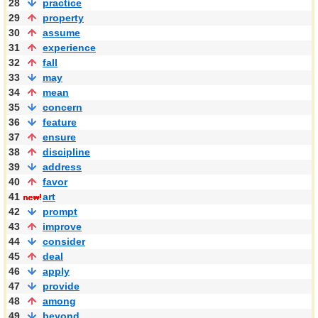
28
practice
29
property
30
assume
31
experience
32
fall
33
may
34
mean
35
concern
36
feature
37
ensure
38
discipline
39
address
40
favor
41
art
42
prompt
43
improve
44
consider
45
deal
46
apply
47
provide
48
among
49
beyond