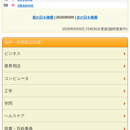
50
observe
前の日を検索
| 2026/05/09 |
次の日を検索
2026年8月6日 21時36分更新(随時更新中)
英和・和英収録辞書
ビジネス
業界用語
コンピュータ
工学
学問
ヘルスケア
辞書・百科事典