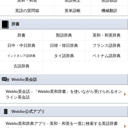
英和・和英
英語例文
英語類語
英語の質問箱
英単語帳
機械翻訳
辞書
辞書
類語辞典
英和・和英辞典
日中・中日辞典
日韓・韓日辞典
フランス語辞典
タイ語辞典
ベトナム語辞典
インドネシア語辞典
古語辞典
Weblio英会話
Weblio英会話 - 「Weblio英和辞書」を使いながら受けられるオン
ライン英会話
Weblio公式アプリ
Weblio英和辞典アプリ - 英和・和英を一度に検索する英語辞書