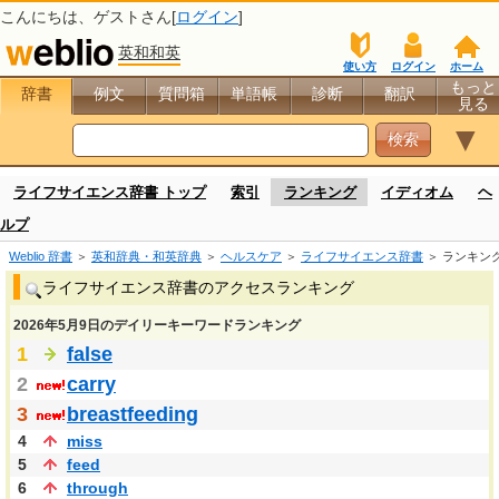
こんにちは、
ゲスト
さん[
ログイン
]
英和和英
使い方
ログイン
ホーム
もっと
辞書
例文
質問箱
単語帳
診断
翻訳
見る
▼
ライフサイエンス辞書 トップ
索引
ランキング
イディオム
ヘ
ルプ
Weblio 辞書
＞
英和辞典・和英辞典
＞
ヘルスケア
＞
ライフサイエンス辞書
＞ ランキン
ライフサイエンス辞書のアクセスランキング
2026年5月9日のデイリーキーワードランキング
1
false
2
carry
3
breastfeeding
4
miss
5
feed
6
through