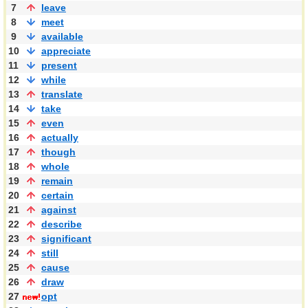
7
leave
8
meet
9
available
10
appreciate
11
present
12
while
13
translate
14
take
15
even
16
actually
17
though
18
whole
19
remain
20
certain
21
against
22
describe
23
significant
24
still
25
cause
26
draw
27
opt