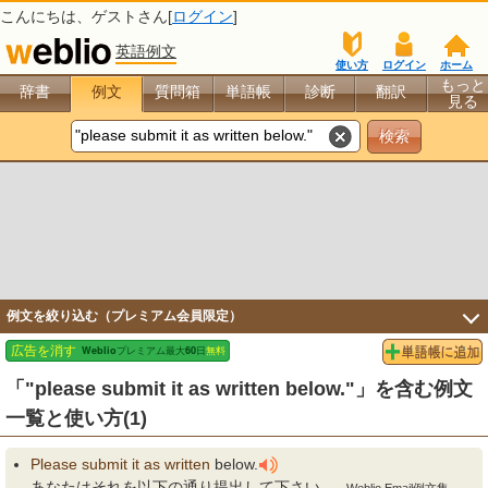
こんにちは、
ゲスト
さん[
ログイン
]
英語例文
使い方
ログイン
ホーム
もっと
辞書
例文
質問箱
単語帳
診断
翻訳
見る
例文を絞り込む（プレミアム会員限定）
「"please submit it as written below."」を含む例文
一覧と使い方(1)
Please
submit
it
as
written
below.
あなたはそれを以下の通り提出して下さい。