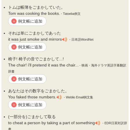
トムは帳簿を
ごまかし
ていた。
Tom was cooking the books.
- Tatoeba例文
例文帳に追加
+
それは単に
ごまかし
であった
it was just smoke and mirrors
- 日本語WordNet
例文帳に追加
+
椅子! 椅子の音で
ごまかし
て...!
The chair! i'll pretend it was the chair...
- 映画・海外ドラマ英語字幕翻訳
辞書
例文帳に追加
+
あなたはその数字を
ごまかし
た。
You faked those numbers.
- Weblio Email例文集
例文帳に追加
+
(一部分を)
ごまかし
て取る
to cheat a person by taking a part of something
- EDR日英対訳辞
書