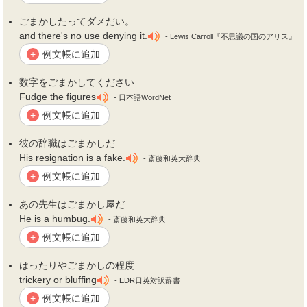
ごまかし
たってダメだい。
and there's no use denying it.
- Lewis Carroll『不思議の国のアリス』
例文帳に追加
+
数字を
ごまかし
てください
Fudge the figures
- 日本語WordNet
例文帳に追加
+
彼の辞職は
ごまかし
だ
His resignation is a fake.
- 斎藤和英大辞典
例文帳に追加
+
あの先生は
ごまかし
屋だ
He is a humbug.
- 斎藤和英大辞典
例文帳に追加
+
はったりや
ごまかし
の程度
trickery or bluffing
- EDR日英対訳辞書
例文帳に追加
+