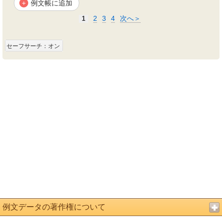
例文帳に追加
+
2
3
4
次へ＞
1
セーフサーチ：オン
例文データの著作権について