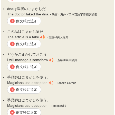
dnaは医者の
ごまかし
だ
The doctor faked the dna.
- 映画・海外ドラマ英語字幕翻訳辞書
例文帳に追加
+
この品は
ごまかし
物だ
The article is a fake.
- 斎藤和英大辞典
例文帳に追加
+
どうか
ごまかし
ておこう
I will manage it somehow.
- 斎藤和英大辞典
例文帳に追加
+
手品師は
ごまかし
を使う。
Magicians use deception.
- Tanaka Corpus
例文帳に追加
+
手品師は
ごまかし
を使う。
Magicians use deception.
- Tatoeba例文
例文帳に追加
+