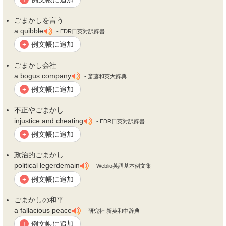
ごまかし
を言う
a quibble
- EDR日英対訳辞書
例文帳に追加
+
ごまかし
会社
a bogus company
- 斎藤和英大辞典
例文帳に追加
+
不正や
ごまかし
injustice and cheating
- EDR日英対訳辞書
例文帳に追加
+
政治的
ごまかし
political legerdemain
- Weblio英語基本例文集
例文帳に追加
+
ごまかし
の和平.
a fallacious peace
- 研究社 新英和中辞典
例文帳に追加
+