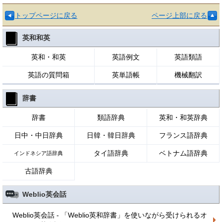
トップページに戻る
ページ上部に戻る
英和和英
英和・和英
英語例文
英語類語
英語の質問箱
英単語帳
機械翻訳
辞書
辞書
類語辞典
英和・和英辞典
日中・中日辞典
日韓・韓日辞典
フランス語辞典
タイ語辞典
ベトナム語辞典
インドネシア語辞典
古語辞典
Weblio英会話
Weblio英会話 - 「Weblio英和辞書」を使いながら受けられるオ