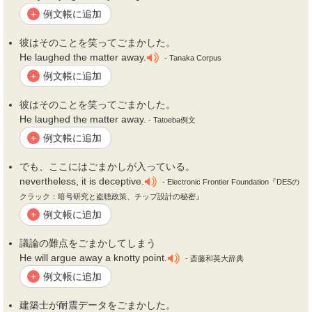
例文帳に追加
+
彼はそのことを笑って
ごまかし
た。
He laughed the matter away.
- Tanaka Corpus
例文帳に追加
+
彼はそのことを笑って
ごまかし
た。
He laughed the matter away.
- Tatoeba例文
例文帳に追加
+
でも、ここには
ごまかし
が入っている。
nevertheless, it is deceptive.
- Electronic Frontier Foundation『DESの
クラック：暗号研究と盗聴政策、チップ設計の秘密』
例文帳に追加
+
議論の難点を
ごまかし
てしまう
He will argue away a knotty point.
- 斎藤和英大辞典
例文帳に追加
+
建築士が耐震データを
ごまかし
た。