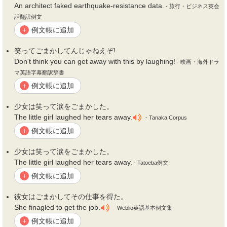
An architect faked earthquake-resistance data.
- 旅行・ビジネス英会
話翻訳例文
例文帳に追加
+
笑って
ごまかし
てんじゃねえぞ!
Don't think you can get away with this by laughing!
- 映画・海外ドラ
マ英語字幕翻訳辞書
例文帳に追加
+
少女は笑って涙を
ごまかし
た。
The little girl laughed her tears away.
- Tanaka Corpus
例文帳に追加
+
少女は笑って涙を
ごまかし
た。
The little girl laughed her tears away.
- Tatoeba例文
例文帳に追加
+
彼女は
ごまかし
てその仕事を得た。
She finagled to get the job.
- Weblio英語基本例文集
例文帳に追加
+