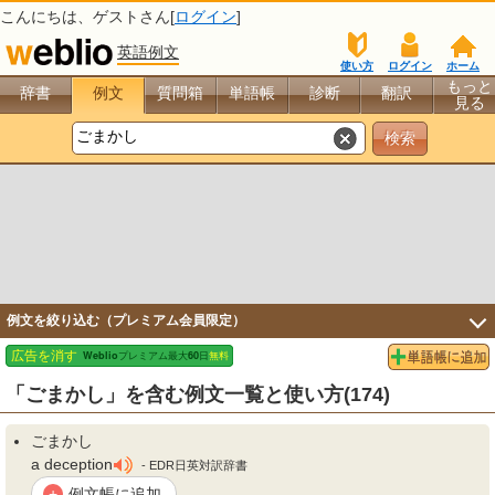
こんにちは、
ゲスト
さん[
ログイン
]
英語例文
使い方
ログイン
ホーム
もっと
辞書
例文
質問箱
単語帳
診断
翻訳
見る
例文を絞り込む（プレミアム会員限定）
「ごまかし」を含む例文一覧と使い方(174)
ごまかし
a deception
- EDR日英対訳辞書
例文帳に追加
+