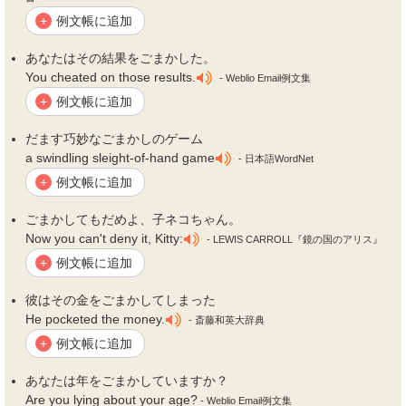
例文帳に追加
+
あなたはその結果を
ごまかし
た。
You cheated on those results.
- Weblio Email例文集
例文帳に追加
+
だます巧妙な
ごまかし
のゲーム
a swindling sleight-of-hand game
- 日本語WordNet
例文帳に追加
+
ごまかし
てもだめよ、子ネコちゃん。
Now you can't deny it, Kitty:
- LEWIS CARROLL『鏡の国のアリス』
例文帳に追加
+
彼はその金を
ごまかし
てしまった
He pocketed the money.
- 斎藤和英大辞典
例文帳に追加
+
あなたは年を
ごまかし
ていますか？
Are you lying about your age?
- Weblio Email例文集