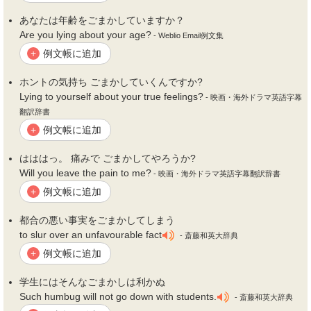
あなたは年齢を
ごまかし
ていますか？
Are you lying about your age?
- Weblio Email例文集
例文帳に追加
+
ホントの気持ち
ごまかし
ていくんですか?
Lying to yourself about your true feelings?
- 映画・海外ドラマ英語字幕
翻訳辞書
例文帳に追加
+
はははっ。 痛みで
ごまかし
てやろうか?
Will you leave the pain to me?
- 映画・海外ドラマ英語字幕翻訳辞書
例文帳に追加
+
都合の悪い事実を
ごまかし
てしまう
to slur over an unfavourable fact
- 斎藤和英大辞典
例文帳に追加
+
学生にはそんな
ごまかし
は利かぬ
Such humbug will not go down with students.
- 斎藤和英大辞典