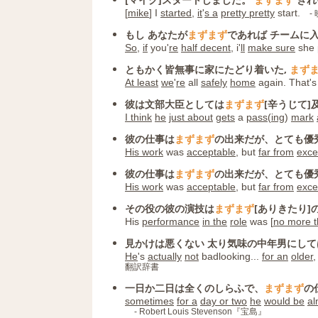
[
mike
] I
started
,
it
'
s a
pretty pretty
start.
-
もし あなたが
まずまず
であれば チームに
So
,
if
you'
re
half decent
, i'
ll
make sure
she
ともかく皆無事に家にたどり着いた,
まず
At least
we
'
re
all
safely
home
again. That's
彼は文部大臣としては
まずまず
[辛うじて]
I think
he
just about
gets
a
pass
(
ing
)
mark
彼の仕事は
まずまず
の出来だが、とても優
His work
was
acceptable
, but
far from
excel
彼の仕事は
まずまず
の出来だが、とても優
His work
was
acceptable
, but
far from
excel
その役の彼の演技は
まずまず
[ありきたり]
His
performance
in the
role
was [
no more 
見かけは悪くない 太り気味の中年男にし
He
's
actually
not
badlooking...
for an
older
,
翻訳辞書
一日か二日は全くのしらふで、
まずまず
の
sometimes
for a
day or two
he
would be
al
- Robert Louis Stevenson『宝島』