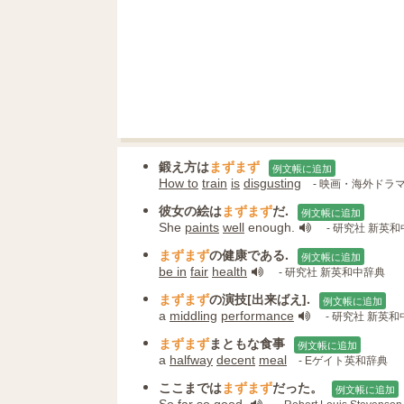
鍛え方は
まずまず
例文帳に追加
How to
train
is
disgusting
- 映画・海外ドラ
彼女の絵は
まずまず
だ.
例文帳に追加
She
paints
well
enough.
- 研究社 新英
まずまず
の健康である.
例文帳に追加
be in
fair
health
- 研究社 新英和中辞典
まずまず
の演技[出来ばえ].
例文帳に追加
a
middling
performance
- 研究社 新英
まずまず
まともな食事
例文帳に追加
a
halfway
decent
meal
- Eゲイト英和辞典
ここまでは
まずまず
だった。
例文帳に追加