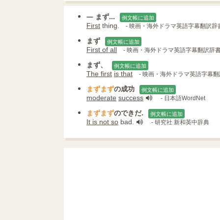
— まず...
例文帳に追加
First
thing.
- 映画・海外ドラマ英語字幕翻訳辞
まず
例文帳に追加
First of all
- 映画・海外ドラマ英語字幕翻訳辞
まず、
例文帳に追加
The first
is that
- 映画・海外ドラマ英語字幕
まずまず
の成功
例文帳に追加
moderate
success
- 日本語WordNet
まずまず
のできだ.
例文帳に追加
It is not so
bad.
- 研究社 新和英中辞典