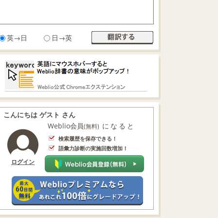
英→日
日→英
こんにちは ゲスト さん
Weblio会員
になると
(無料)
検索履歴を保存できる！
語彙力診断の実施回数増加！
ログイン