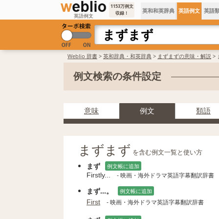
1153万例文
英和和英辞典
英語例文
英語
収録！
英語例文
Weblio 辞書
>
英和辞典・和英辞典
>
まずまずの意味・解説
>
例文検索の条件設定
意味
例文
類語
まずまず
を含む例文一覧と使い方
まず
例文帳に追加
Firstly...
- 映画・海外ドラマ英語字幕翻訳辞書
まず...。
例文帳に追加
First
- 映画・海外ドラマ英語字幕翻訳辞書