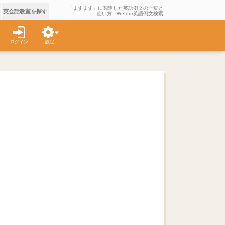
「まずまず」に関連した英語例文の一覧と
英会話教室を探す
使い方 - Weblio英語例文検索
ログイン
設定