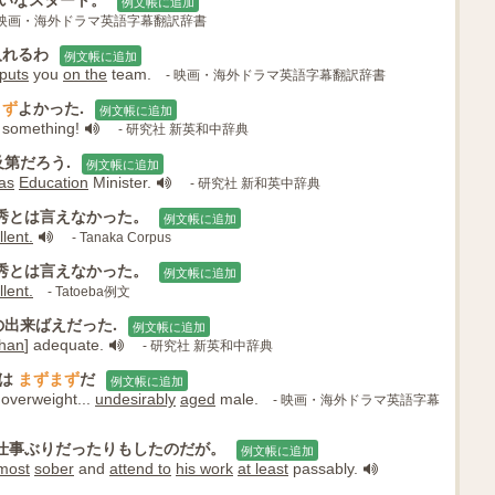
例文帳に追加
 映画・海外ドラマ英語字幕翻訳辞書
入れるわ
例文帳に追加
puts
you
on the
team.
- 映画・海外ドラマ英語字幕翻訳辞書
まず
よかった.
例文帳に追加
 something!
- 研究社 新英和中辞典
及第だろう.
例文帳に追加
as
Education
Minister.
- 研究社 新和英中辞典
秀とは言えなかった。
例文帳に追加
lent.
- Tanaka Corpus
秀とは言えなかった。
例文帳に追加
lent.
- Tatoeba例文
の出来ばえだった.
例文帳に追加
than
] adequate.
- 研究社 新英和中辞典
ては
まずまず
だ
例文帳に追加
 overweight...
undesirably
aged
male.
- 映画・海外ドラマ英語字幕
仕事ぶりだったりもしたのだが。
例文帳に追加
most
sober
and
attend to
his work
at least
passably.