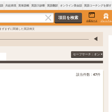
類語
共起表現
英単語帳
英語力診断
英語翻訳
オンライン英会話
英語コーチングを探す
小窓モード
プレミアム
 まずまずに関連した英語例文
セーフサーチ：オン
該当件数 :
47
件