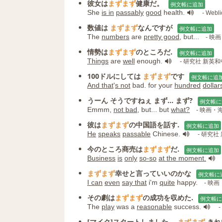
彼女は
まずまず
健康だ。
例文帳に追加
She
is in
passably
good
health.
- We
数値は
まずまず
なんですが
例文帳に追加
The
numbers
are
pretty good
, but...
- 映
情勢は
まずまず
のところだ.
例文帳に追加
Things
are
well
enough.
- 研究社 新英
100ドルにしては
まずまず
です
例文帳に追
And that
'
s not
bad. for your
hundred
dollar
うーん そうですねぇ まず... まず?
例文帳に
Emmm,
not bad
, but... but
what?
- 映画
彼は
まずまず
の中国語を話す.
例文帳に追加
He
speaks
passable
Chinese.
- 研究社
今のところ商売は
まずまず
だ.
例文帳に追加
Business
is
only
so‐so
at the moment.
まずまず
幸せと言っていいのかな
例文帳に
I can
even
say that
i'm
quite
happy.
- 映
その劇は
まずまず
の成功を収めた.
例文帳に
The
play
was a
reasonable
success.
[マイク]スタートしました。
まずまず
きれ