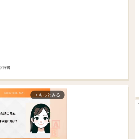
典
対訳辞書
もっとみる
arrow_forward_ios