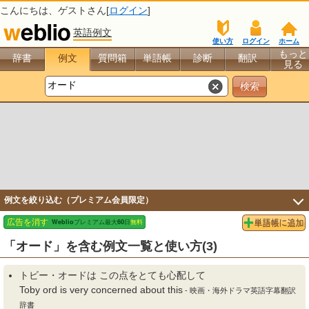
こんにちは、
ゲスト
さん[
ログイン
]
英語例文
使い方
ログイン
ホーム
もっと
辞書
例文
質問箱
単語帳
診断
翻訳
見る
例文を絞り込む（プレミアム会員限定）
「オード」を含む例文一覧と使い方(3)
トビー・
オード
は この点をとても心配して
Toby ord is very concerned about this
- 映画・海外ドラマ英語字幕翻訳
辞書