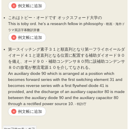
例文帳に追加
+
これはトビー・
オード
です オックスフォード大学の
This is toby ord. he's a research fellow in philosophy
- 映画・海外ド
ラマ英語字幕翻訳辞書
例文帳に追加
+
第一スイッチング素子３１と順直列となり第一フライホイールダ
イ
オード
４１と逆直列となる位置に配置する補助ダイ
オード
９０
を備え、
オード
９０・補助コンデンサ８０問に該補助コンデンサ
８０の放電が整流電源１０を介してなされる。
An auxiliary diode 90 which is arranged at a position which
becomes forward series with the first switching element 31 and
becomes reverse series with a first flywheel diode 41 is
provided, and the discharge of an auxiliary capacitor 80 is made
between the auxiliary diode 90 and the auxiliary capacitor 80
through a rectified power source 10.
- 特許庁
例文帳に追加
+