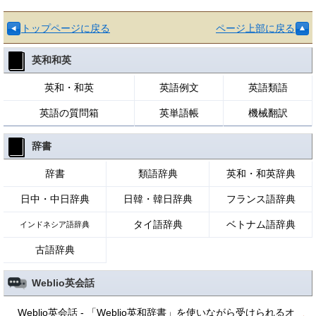
トップページに戻る
ページ上部に戻る
英和和英
英和・和英
英語例文
英語類語
英語の質問箱
英単語帳
機械翻訳
辞書
辞書
類語辞典
英和・和英辞典
日中・中日辞典
日韓・韓日辞典
フランス語辞典
タイ語辞典
ベトナム語辞典
インドネシア語辞典
古語辞典
Weblio英会話
Weblio英会話 - 「Weblio英和辞書」を使いながら受けられるオ