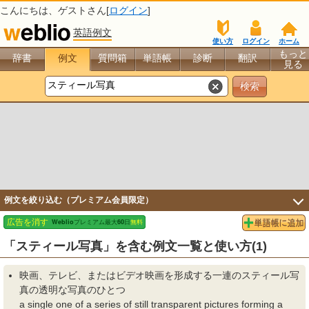
こんにちは、
ゲスト
さん[
ログイン
]
英語例文
使い方
ログイン
ホーム
もっと
辞書
例文
質問箱
単語帳
診断
翻訳
見る
例文を絞り込む（プレミアム会員限定）
「スティール写真」を含む例文一覧と使い方(1)
映画、テレビ、またはビデオ映画を形成する一連の
スティール写
真
の透明な
写真
のひとつ
a single one of a series of still transparent pictures forming a