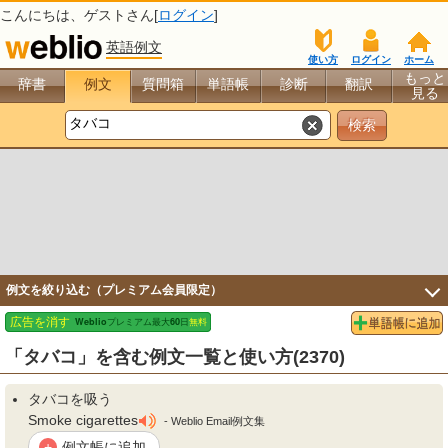
こんにちは、
ゲスト
さん[
ログイン
]
英語例文
使い方
ログイン
ホーム
もっと
辞書
例文
質問箱
単語帳
診断
翻訳
見る
例文を絞り込む（プレミアム会員限定）
「タバコ」を含む例文一覧と使い方(2370)
タバコ
を吸う
Smoke cigarettes
- Weblio Email例文集
例文帳に追加
+