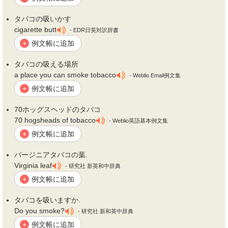
タバコ
の吸いかす
cigarette butt
- EDR日英対訳辞書
例文帳に追加
+
タバコ
の吸える場所
a place you can smoke tobacco
- Weblio Email例文集
例文帳に追加
+
70ホッグスヘッドの
タバコ
70 hogsheads of tobacco
- Weblio英語基本例文集
例文帳に追加
+
バージニア
タバコ
の葉.
Virginia leaf
- 研究社 新英和中辞典
例文帳に追加
+
タバコ
を吸いますか.
Do you smoke?
- 研究社 新和英中辞典
例文帳に追加
+