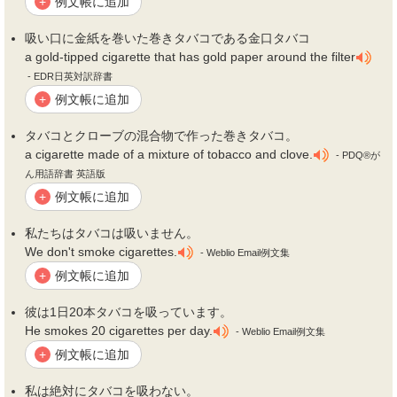
例文帳に追加
+
吸い口に金紙を巻いた巻き
タバコ
である金口
タバコ
a gold-tipped cigarette that has gold paper around the filter
- EDR日英対訳辞書
例文帳に追加
+
タバコ
とクローブの混合物で作った巻き
タバコ
。
a cigarette made of a mixture of tobacco and clove.
- PDQ®が
ん用語辞書 英語版
例文帳に追加
+
私たちは
タバコ
は吸いません。
We don't smoke cigarettes.
- Weblio Email例文集
例文帳に追加
+
彼は1日20本
タバコ
を吸っています。
He smokes 20 cigarettes per day.
- Weblio Email例文集
例文帳に追加
+
私は絶対に
タバコ
を吸わない。