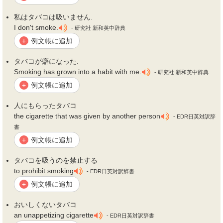
私は
タバコ
は吸いません.
I don't smoke.
- 研究社 新和英中辞典
例文帳に追加
+
タバコ
が癖になった.
Smoking has grown into a habit with me.
- 研究社 新和英中辞典
例文帳に追加
+
人にもらった
タバコ
the cigarette that was given by another person
- EDR日英対訳辞
書
例文帳に追加
+
タバコ
を吸うのを禁止する
to prohibit smoking
- EDR日英対訳辞書
例文帳に追加
+
おいしくない
タバコ
an unappetizing cigarette
- EDR日英対訳辞書