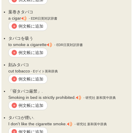
葉巻き
タバコ
a cigar
- EDR日英対訳辞書
例文帳に追加
+
タバコ
を吸う
to smoke a cigarette
- EDR日英対訳辞書
例文帳に追加
+
刻み
タバコ
cut tobacco
- Eゲイト英和辞典
例文帳に追加
+
「寝
タバコ
厳禁」.
Smoking in bed is strictly prohibited.
- 研究社 新和英中辞典
例文帳に追加
+
タバコ
が煙い.
I don't like the cigarette smoke.
- 研究社 新和英中辞典
例文帳に追加
+