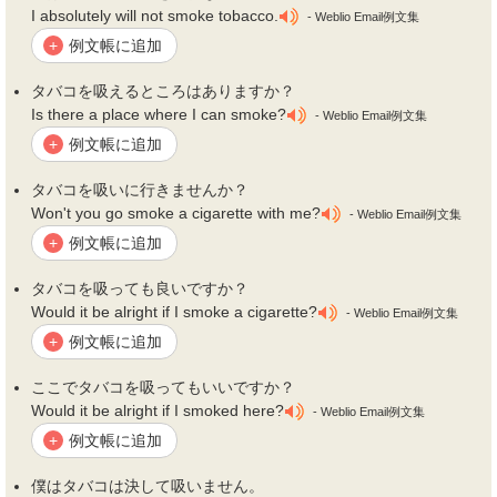
I absolutely will not smoke tobacco.
- Weblio Email例文集
例文帳に追加
+
タバコ
を吸えるところはありますか？
Is there a place where I can smoke?
- Weblio Email例文集
例文帳に追加
+
タバコ
を吸いに行きませんか？
Won't you go smoke a cigarette with me?
- Weblio Email例文集
例文帳に追加
+
タバコ
を吸っても良いですか？
Would it be alright if I smoke a cigarette?
- Weblio Email例文集
例文帳に追加
+
ここで
タバコ
を吸ってもいいですか？
Would it be alright if I smoked here?
- Weblio Email例文集
例文帳に追加
+
僕は
タバコ
は決して吸いません。