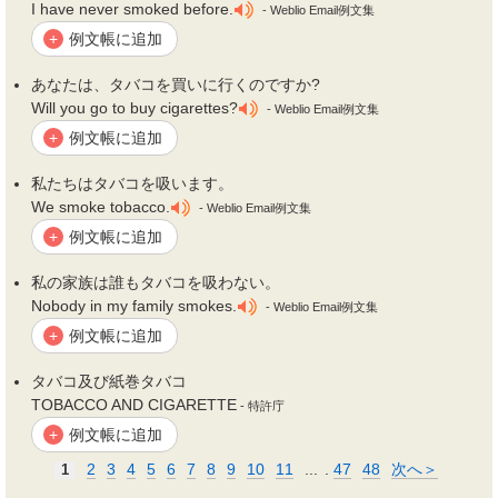
I have never smoked before.
- Weblio Email例文集
例文帳に追加
+
あなたは、
タバコ
を買いに行くのですか?
Will you go to buy cigarettes?
- Weblio Email例文集
例文帳に追加
+
私たちは
タバコ
を吸います。
We smoke tobacco.
- Weblio Email例文集
例文帳に追加
+
私の家族は誰も
タバコ
を吸わない。
Nobody in my family smokes.
- Weblio Email例文集
例文帳に追加
+
タバコ
及び紙巻
タバコ
TOBACCO AND CIGARETTE
- 特許庁
例文帳に追加
+
2
3
4
5
6
7
8
9
10
11
...
.
47
48
次へ＞
1