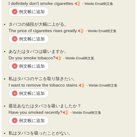
I definitely don't smoke cigarettes.
- Weblio Email例文集
例文帳に追加
+
タバコ
の値段が大幅に上がる。
The price of cigarettes rises greatly.
- Weblio Email例文集
例文帳に追加
+
あなたは
タバコ
は吸いますか。
Do you smoke tobacco?
- Weblio Email例文集
例文帳に追加
+
私は
タバコ
のヤニを取り除きたい。
I want to remove the tobacco stains.
- Weblio Email例文集
例文帳に追加
+
最近あなたは
タバコ
を吸いましたか？
Have you smoked recently?
- Weblio Email例文集
例文帳に追加
+
私は
タバコ
を吸ったことがない。