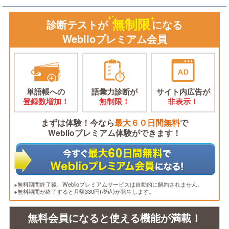
無制限
診断テストが
になる
Weblioプレミアム会員
単語帳への
語彙力診断が
サイト内広告が
登録数増加！
無制限！
非表示！
まずは体験！今なら
最大６０日間無料
で
Weblioプレミアム体験ができます！
※無料期間終了後、Weblioプレミアムサービスは自動的に解約されません。
※無料期間が終了すると月額330円(税込)が発生します。
無料会員になると使える機能が満載！