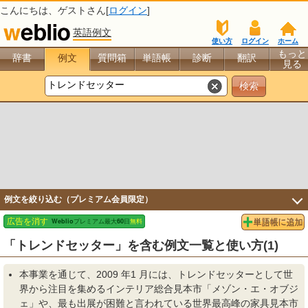
こんにちは、
ゲスト
さん[
ログイン
]
英語例文
使い方
ログイン
ホーム
もっと
辞書
例文
質問箱
単語帳
診断
翻訳
見る
例文を絞り込む（プレミアム会員限定）
「トレンドセッター」を含む例文一覧と使い方(1)
本事業を通じて、2009 年1 月には、
トレンドセッター
として世
界から注目を集めるインテリア総合見本市「メゾン・エ・オブジ
ェ」や、最も出展が困難と言われている世界最高峰の家具見本市