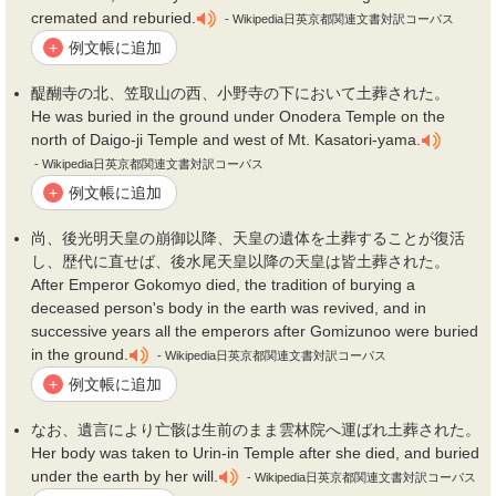
cremated and reburied.
- Wikipedia日英京都関連文書対訳コーパス
例文帳に追加
+
醍醐寺の北、笠取山の西、小野寺の下において
土葬
された。
He was buried in the ground under Onodera Temple on the
north of Daigo-ji Temple and west of Mt. Kasatori-yama.
- Wikipedia日英京都関連文書対訳コーパス
例文帳に追加
+
尚、後光明天皇の崩御以降、天皇の遺体を
土葬
することが復活
し、歴代に直せば、後水尾天皇以降の天皇は皆
土葬
された。
After Emperor Gokomyo died, the tradition of burying a
deceased person's body in the earth was revived, and in
successive years all the emperors after Gomizunoo were buried
in the ground.
- Wikipedia日英京都関連文書対訳コーパス
例文帳に追加
+
なお、遺言により亡骸は生前のまま雲林院へ運ばれ
土葬
された。
Her body was taken to Urin-in Temple after she died, and buried
under the earth by her will.
- Wikipedia日英京都関連文書対訳コーパス