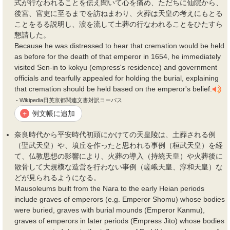
式が行なわれることを伝え聞いて心を痛め、ただちに仙院から、
後宮、官吏に至るまでを訪ねまわり、火葬は天皇の考えにもとる
ことをるる説明し、涙を流して
土葬
の行なわれることをひたすら
懇請した。
Because he was distressed to hear that cremation would be held
as before for the death of that emperor in 1654, he immediately
visited Sen-in to kokyu (empress's residence) and government
officials and tearfully appealed for holding the burial, explaining
that cremation should be held based on the emperor's belief.
- Wikipedia日英京都関連文書対訳コーパス
例文帳に追加
+
奈良時代から平安時代初頭にかけての天皇陵は、
土葬
される例
（聖武天皇）や、墳丘を作ったと思われる事例（桓武天皇）を経
て、仏教思想の影響により、火葬の導入（持統天皇）や火葬後に
散骨して大規模な造営を行わない事例（嵯峨天皇、淳和天皇）な
どが見られるようになる。
Mausoleums built from the Nara to the early Heian periods
include graves of emperors (e.g. Emperor Shomu) whose bodies
were buried, graves with burial mounds (Emperor Kanmu),
graves of emperors in later periods (Empress Jito) whose bodies