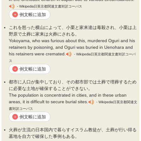
- Wikipedia日英京都関連文書対訳コーパス
例文帳に追加
+
これを怒った横山によって、小栗と家来達は毒殺され、小栗は上
野原で
土葬
に家来は火葬にされる。
Yokoyama, who was furious about this, murdered Oguri and his
retainers by poisoning, and Oguri was buried in Uenohara and
his retainers were cremated.
- Wikipedia日英京都関連文書対訳コーパ
ス
例文帳に追加
+
都市に人口が集中しており、その都市部では
土葬
で埋葬するため
に必要な土地が確保することができない。
The population is concentrated in cities, and in these urban
areas, it is difficult to secure burial sites.
- Wikipedia日英京都関連文
書対訳コーパス
例文帳に追加
+
火葬が主流の日本国内で暮らすイスラム教徒が、
土葬
が行い得る
墓地を自力で確保した事例もある。