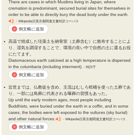
There are cases in which Muslims living in Japan, where
cremation is predominant, secured burial sites for themselves in
order to be able to directly bury the dead body under the earth.
- Wikipedia日英京都関連文書対訳コーパス
例文帳に追加
+
高温で焼成した珪藻土を納骨室（
土葬
含む）に散布することによ
り、湿気を調湿することで、環境の良い中で自然の土に還るお役
にたてます。
Diatomaceous earth calcined at a high temperature is dispersed
in the columbaria (including interment).
- 特許庁
例文帳に追加
+
近世までは、仏教徒を含め、主流はむしろ棺桶を使った
土葬
であ
り、一部には鳥葬に代表される曝葬の習慣もあった。
Up until the early modern ages, most people including
Buddhists, were buried under the earth in a coffin, and in some
cases, the bodies were left exposed to the vultures (sky burial)
and other natural forces.
- Wikipedia日英京都関連文書対訳コーパス
例文帳に追加
+