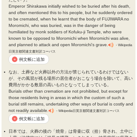
Emperor Shirakawa initially wished to be buried after his death,
and often mentioned this to his people, but he suddenly ordered
to be cremated, when he learnt that the body of FUJIWARA no
Moromichi, who was buried, was in the danger of being
humiliated by monk soldiers of Kofuku-ji Temple, who were
known to be opposed to Moromichi when Moromichi was alive,
and planned to attack and open Moromichi's grave.
- Wikipedia
日英京都関連文書対訳コーパス
例文帳に追加
+
なお、
土葬
など火葬以外の方法が禁じられているわけではない
が、その風習が残る場所の居住者がおこなう場合を除いて、高い
費用がかかる敷居の高いものとなってしまっている。
Burials other than cremation are not prohibited, but except for
those residents living in areas in which the custom of such a
burial still remains, undertaking other ways of burial is costly and
not readily available.
- Wikipedia日英京都関連文書対訳コーパス
例文帳に追加
+
日本では、火葬の後の「焼骨」は骨壷に収（拾）骨され、土中に