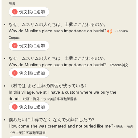
辞書
例文帳に追加
+
なぜ、ムスリムの人たちは、
土葬
にこだわるのか。
Why do Muslims place such importance on burial?
- Tanaka
Corpus
例文帳に追加
+
なぜ、ムスリムの人たちは、
土葬
にこだわるのか。
Why do Muslims place such importance on burial?
- Tatoeba例文
例文帳に追加
+
《村では まだ
土葬
の風習が残っている》
In this village, we still have a custom where we bury the
dead.
- 映画・海外ドラマ英語字幕翻訳辞書
例文帳に追加
+
僕みたいに
土葬
でなく なんで火葬にしたの?
How come she was cremated and not buried like me?
- 映画・海外
ドラマ英語字幕翻訳辞書