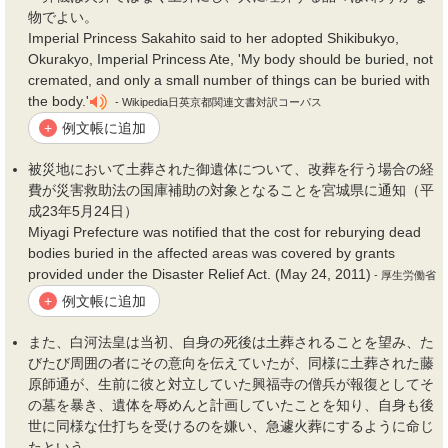
物でよい。
Imperial Princess Sakahito said to her adopted Shikibukyo,
Okurakyo, Imperial Princess Ate, 'My body should be buried, not
cremated, and only a small number of things can be buried with
the body.'
- Wikipedia日英京都関連文書対訳コーパス
例文帳に追加
+
被災地において
土葬
された御遺体について、改葬を行う場合の経
費が災害救助法の国庫補助の対象となることを宮城県に通知（平
成23年5月24日）
Miyagi Prefecture was notified that the cost for reburying dead
bodies buried in the affected areas was covered by grants
provided under the Disaster Relief Act. (May 24, 2011)
- 厚生労働省
例文帳に追加
+
また、白河法皇は当初、自身の死後は
土葬
されることを望み、た
びたび周囲の者にその意向を伝えていたが、同様に
土葬
された藤
原師通が、生前に彼と対立していた興福寺の僧兵が報復としてそ
の墓を暴き、遺体を辱めんと計画していたことを知り、自身も後
世に同様な仕打ちを受けるのを嫌い、急遽火葬にするように命じ
たという。