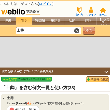
こんにちは、
ゲスト
さん[
ログイン
]
英語例文
使い方
ログイン
ホーム
もっと
辞書
例文
質問箱
単語帳
診断
翻訳
見る
例文を絞り込む（プレミアム会員限定）
「土葬」を含む例文一覧と使い方(38)
土葬
Doso (burial)
- Wikipedia日英京都関連文書対訳コーパス
例文帳に追加
+