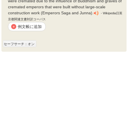
were cremated due to the influence of Buddhism and graves of
cremated emperors that were built without large-scale
construction work (Emperors Saga and Junna).
- Wikipedia日英
京都関連文書対訳コーパス
例文帳に追加
+
セーフサーチ：オン