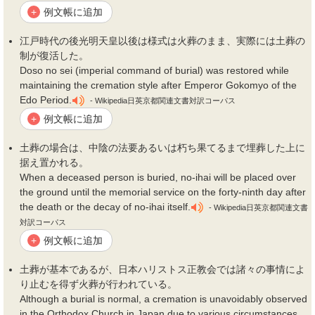
例文帳に追加
+
江戸時代の後光明天皇以後は様式は火葬のまま、実際には
土葬
の
制が復活した。
Doso no sei (imperial command of burial) was restored while
maintaining the cremation style after Emperor Gokomyo of the
Edo Period.
- Wikipedia日英京都関連文書対訳コーパス
例文帳に追加
+
土葬
の場合は、中陰の法要あるいは朽ち果てるまで埋葬した上に
据え置かれる。
When a deceased person is buried, no-ihai will be placed over
the ground until the memorial service on the forty-ninth day after
the death or the decay of no-ihai itself.
- Wikipedia日英京都関連文書
対訳コーパス
例文帳に追加
+
土葬
が基本であるが、日本ハリストス正教会では諸々の事情によ
り止むを得ず火葬が行われている。
Although a burial is normal, a cremation is unavoidably observed
in the Orthodox Church in Japan due to various circumstances.