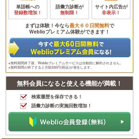
単語帳への
語彙力診断が
サイト内広告が
登録数増加！
無制限！
非表示！
まずは体験！今なら
最大６０日間無料
で
Weblioプレミアム体験ができます！
※無料期間終了後、Weblioプレミアムサービスは自動的に解約されません。
※無料期間が終了すると月額330円(税込)が発生します。
無料会員になると使える機能が満載！
検索履歴を保存できる！
語彙力診断の実施回数増加！