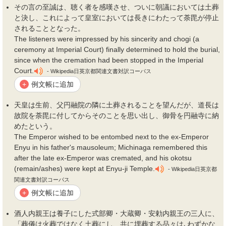
その言の至誠は、聴く者を感嘆させ、ついに朝議においては
土葬
と決し、これによって皇室においては長きにわたって荼毘が停止
されることとなった。
The listeners were impressed by his sincerity and chogi (a
ceremony at Imperial Court) finally determined to hold the burial,
since when the cremation had been stopped in the Imperial
Court.
- Wikipedia日英京都関連文書対訳コーパス
例文帳に追加
+
天皇は生前、父円融院の隣に
土葬
されることを望んだが、道長は
故院を荼毘に付してからそのことを思い出し、御骨を円融寺に納
めたという。
The Emperor wished to be entombed next to the ex-Emperor
Enyu in his father's mausoleum; Michinaga remembered this
after the late ex-Emperor was cremated, and his okotsu
(remain/ashes) were kept at Enyu-ji Temple.
- Wikipedia日英京都
関連文書対訳コーパス
例文帳に追加
+
酒人内親王は養子にした式部卿・大蔵卿・安勅内親王の三人に、
「葬儀は火葬ではなく
土葬
にし、共に埋葬する品々は､わずかな