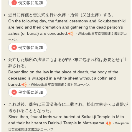
例文帳に追加
+
翌日に葬儀と告別式を行い火葬・拾骨（又は
土葬
）する。
On the following day, the funeral ceremony and Kokubetsushiki
are held and then cremation and gathering the dead person's
ashes (or burial) are conducted.
- Wikipedia日英京都関連文書対訳コ
ーパス
例文帳に追加
+
死亡した場所の法律にもよるが白い布に包まれ棺は必要とせず
土
葬
される。
Depending on the law in the place of death, the body of the
deceased is wrapped in a white sheet without a coffin and
buried.
- Wikipedia日英京都関連文書対訳コーパス
例文帳に追加
+
これ以後、藩主は三田済海寺に
土葬
され、松山大林寺へは遺髪が
送られることとなった。
Since then, feudal lords were buried at Saikai-ji Temple in Mita
and their hair sent to Dairin-ji Temple in Matsuyama.
- Wikipedia
日英京都関連文書対訳コーパス