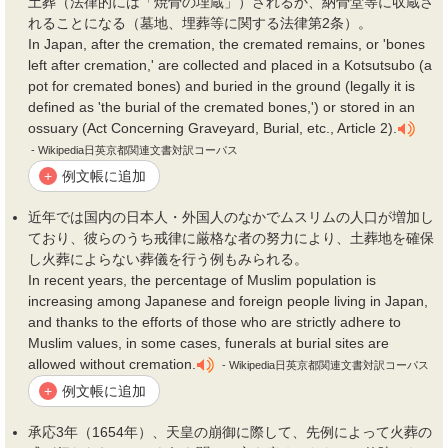
土葬
（法律的には「焼骨の埋蔵」）されるか、納骨堂等に収蔵さ
れることになる（墓地、埋葬等に関する法律第2条）。
In Japan, after the cremation, the cremated remains, or 'bones
left after cremation,' are collected and placed in a Kotsutsubo (a
pot for cremated bones) and buried in the ground (legally it is
defined as 'the burial of the cremated bones,') or stored in an
ossuary (Act Concerning Graveyard, Burial, etc., Article 2).
- Wikipedia日英京都関連文書対訳コーパス
例文帳に追加
+
近年では国内の日本人・外国人のなかでムスリムの人口が増加し
ており、彼らのうち戒律に厳格な者の努力により、
土葬
地を確保
し火葬によらない葬儀を行う例もみられる。
In recent years, the percentage of Muslim population is
increasing among Japanese and foreign people living in Japan,
and thanks to the efforts of those who are strictly adhere to
Muslim values, in some cases, funerals at burial sites are
allowed without cremation.
- Wikipedia日英京都関連文書対訳コーパス
例文帳に追加
+
承応3年（1654年）、天皇の崩御に際して、先例によって火葬の