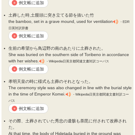
例文帳に追加
+
土葬
した時,土饅頭に突き立てる節を抜いた竹
the bamboo, set in a grave mound, used for ventilation
- EDR
日英対訳辞書
例文帳に追加
+
生前の希望から鳥辺野の南のあたりに
土葬
された。
She was buried on the southern side of Toribeno in accordance
with her wishes.
- Wikipedia日英京都関連文書対訳コーパス
例文帳に追加
+
孝明天皇の時に様式も
土葬
のそれとなった。
The ceremony style was also changed in line with the burial style
in the time of Emperor Komei.
- Wikipedia日英京都関連文書対訳コー
パス
例文帳に追加
+
その際、
土葬
されていた秀忠の遺骸も荼毘に付されて改葬され
た。
At that time, the body of Hidetada buried in the ground was