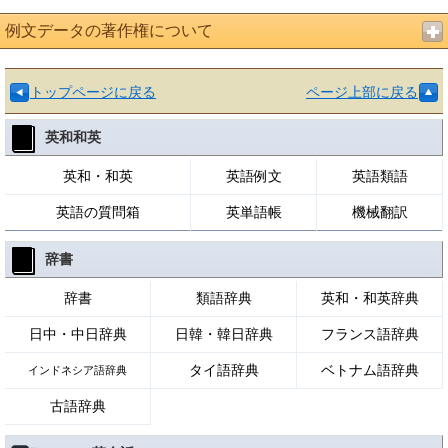
例文データの著作権について
トップページに戻る
ページ上部に戻る
英和和英
英和・和英
英語例文
英語類語
英語の質問箱
英単語帳
機械翻訳
辞書
辞書
類語辞典
英和・和英辞典
日中・中日辞典
日韓・韓日辞典
フランス語辞典
タイ語辞典
ベトナム語辞典
インドネシア語辞典
古語辞典