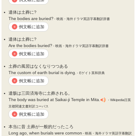
遺体は
土葬
に?
The bodies are buried?
- 映画・海外ドラマ英語字幕翻訳辞書
例文帳に追加
+
遺体は
土葬
に?
Are the bodies buried?
- 映画・海外ドラマ英語字幕翻訳辞書
例文帳に追加
+
土葬
の風習はなくなりつつある
The custom of earth burial is dying.
- Eゲイト英和辞典
例文帳に追加
+
遺骸は三田済海寺に
土葬
される。
The body was buried at Saikai-ji Temple in Mita.
- Wikipedia日英
京都関連文書対訳コーパス
例文帳に追加
+
本当に昔
土葬
が一般的だったころ
Long ago, when burials were common
- 映画・海外ドラマ英語字幕翻訳