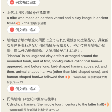
例文帳に追加
+
上代,土器や
埴
輪を作る部族
a tribe who made an earthen vessel and a clay image in ancient
times
- EDR日英対訳辞書
例文帳に追加
+
埴
輪は古墳の墳丘の周囲に立てられた素焼きの土製品で、具象的
な形体を表わさない円筒
埴
輪から始まり、やがて鳥形
埴
輪が登
場、鳥以外の動物
埴
輪、人物
埴
輪がこれに続く。
"Haniwa" is an unglazed clay artifact arranged around the
mounded tomb, and at first, non-figurative cylindrical haniwa
appeared, and before long, bird-shaped haniwa appeared, and
then, animal-shaped haniwa (other than bird-shaped ones), and
human-shaped haniwa followed that.
- Wikipedia日英京都関連文書
対訳コーパス
例文帳に追加
+
円筒
埴
輪（4世紀中葉から後半）
Cylindrical haniwa (the middle fourth century to the latter half)
- Wikipedia日英京都関連文書対訳コーパス