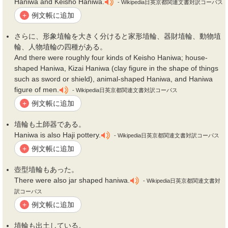
Haniwa and Keisho Haniwa.
- Wikipedia日英京都関連文書対訳コーパス
例文帳に追加
+
さらに、形象
埴
輪を大きく分けると家形
埴
輪、器財
埴
輪、動物
埴
輪、人物
埴
輪の四種がある。
And there were roughly four kinds of Keisho Haniwa; house-
shaped Haniwa, Kizai Haniwa (clay figure in the shape of things
such as sword or shield), animal-shaped Haniwa, and Haniwa
figure of men.
- Wikipedia日英京都関連文書対訳コーパス
例文帳に追加
+
埴
輪も土師器である。
Haniwa is also Haji pottery.
- Wikipedia日英京都関連文書対訳コーパス
例文帳に追加
+
壺型
埴
輪もあった。
There were also jar shaped haniwa.
- Wikipedia日英京都関連文書対
訳コーパス
例文帳に追加
+
埴
輪も出土している。