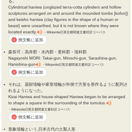
る。
Cylindrical haniwa (unglazed terra-cotta cylinders and hollow
sculptures arranged on and around the mounded tombs [kofun])
and keisho haniwa (clay figures in the shape of a human or
beast) were unearthed, but it is not known where they were
located exactly.
- Wikipedia日英京都関連文書対訳コーパス
例文帳に追加
+
森長可：高井郡・水内郡・更科郡・
埴
科郡
Nagayoshi MORI: Takai-gun, Minochi-gun, Sarashina-gun,
Hanishina-gun
- Wikipedia日英京都関連文書対訳コーパス
例文帳に追加
+
それは、器財
埴
輪や家形
埴
輪が外側で方形を形作るように配列さ
れるようになった。
Kizai Haniwa and house-shaped Haniwa began to be arranged
to shape a square in the surrounding of the tumulus.
- Wikipedia日英京都関連文書対訳コーパス
例文帳に追加
+
形象
埴
輪という,日本古代の土製人形