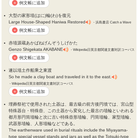
例文帳に追加
+
大型の家形
埴
(はに)輪(わ)を復元
Large House-Shaped Haniwa Restored
- 浜島書店 Catch a Wave
例文帳に追加
+
赤
埴
源蔵あかばねげんぞうしげかた
Genzo Shigekata AKABANE
- Wikipedia日英京都関連文書対訳コーパス
例文帳に追加
+
遂以
埴
土作船乘之東渡
So he made a clay boat and traveled in it to the east.
- Wikipedia日英京都関連文書対訳コーパス
例文帳に追加
+
埋葬祭祀で使用された土器は、最古級の前方後円墳では、宮山型
特殊器台・特殊壺、この土器から変化した最古の
埴
輪といわれる
都月形円筒
埴
輪と次に古い特殊壺形
埴
輪、円筒
埴
輪、家型
埴
輪、
武器形
埴
輪、人形
埴
輪などである。
The earthenware used in burial rituals include the Miyayama-
type special vessel stands and jars as well as the Totsuki-type