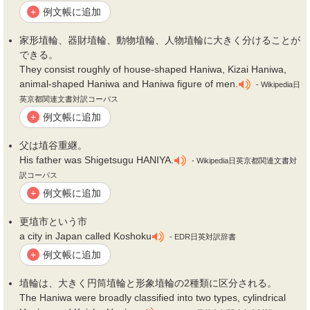
例文帳に追加
+
家形
埴
輪、器財
埴
輪、動物
埴
輪、人物
埴
輪に大きく分けることが
できる。
They consist roughly of house-shaped Haniwa, Kizai Haniwa,
animal-shaped Haniwa and Haniwa figure of men.
- Wikipedia日
英京都関連文書対訳コーパス
例文帳に追加
+
父は
埴
谷重継。
His father was Shigetsugu HANIYA.
- Wikipedia日英京都関連文書対
訳コーパス
例文帳に追加
+
更
埴
市という市
a city in Japan called Koshoku
- EDR日英対訳辞書
例文帳に追加
+
埴
輪は、大きく円筒
埴
輪と形象
埴
輪の2種類に区分される。
The Haniwa were broadly classified into two types, cylindrical