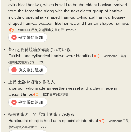
cylindrical haniwa, which is said to be the oldest haniwa evolved
from the foregoing along with the next oldest group of haniwa
including special jar-shaped haniwa, cylindrical haniwa, house-
shaped haniwa, weapon-like haniwa and human-shaped haniwa.
- Wikipedia日英京都関連文書対訳コーパス
例文帳に追加
+
葺石と円筒
埴
輪が確認されている。
Fukiishi and cylindrical haniwa were identified.
- Wikipedia日英京
都関連文書対訳コーパス
例文帳に追加
+
上代,土器や
埴
輪を作る人
a person who made an earthen vessel and a clay image in
ancient times
- EDR日英対訳辞書
例文帳に追加
+
特殊神事として「
埴
土神事」がある。
Hanitsuchi-shinji is held as a special shinto ritual.
- Wikipedia日英
京都関連文書対訳コーパス