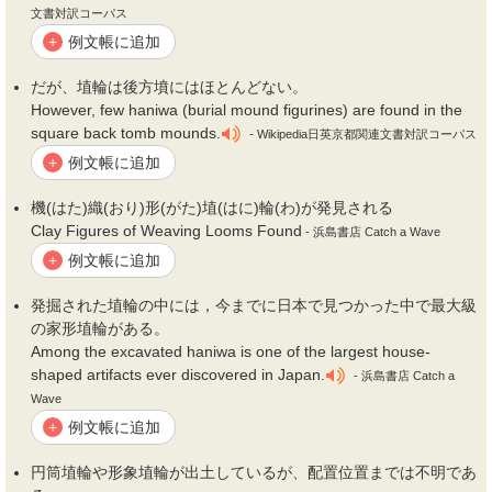
文書対訳コーパス
例文帳に追加
+
だが、
埴
輪は後方墳にはほとんどない。
However, few haniwa (burial mound figurines) are found in the
square back tomb mounds.
- Wikipedia日英京都関連文書対訳コーパス
例文帳に追加
+
機(はた)織(おり)形(がた)
埴
(はに)輪(わ)が発見される
Clay Figures of Weaving Looms Found
- 浜島書店 Catch a Wave
例文帳に追加
+
発掘された
埴
輪の中には，今までに日本で見つかった中で最大級
の家形
埴
輪がある。
Among the excavated haniwa is one of the largest house-
shaped artifacts ever discovered in Japan.
- 浜島書店 Catch a
Wave
例文帳に追加
+
円筒
埴
輪や形象
埴
輪が出土しているが、配置位置までは不明であ