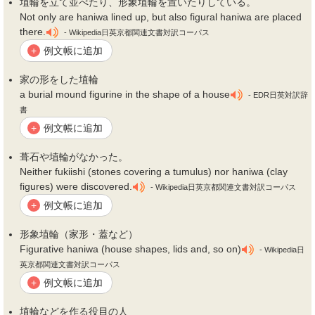
埴
輪を立て並べたり、形象
埴
輪を置いたりしている。
Not only are haniwa lined up, but also figural haniwa are placed
there.
- Wikipedia日英京都関連文書対訳コーパス
例文帳に追加
+
家の形をした
埴
輪
a burial mound figurine in the shape of a house
- EDR日英対訳辞
書
例文帳に追加
+
葺石や
埴
輪がなかった。
Neither fukiishi (stones covering a tumulus) nor haniwa (clay
figures) were discovered.
- Wikipedia日英京都関連文書対訳コーパス
例文帳に追加
+
形象
埴
輪（家形・蓋など）
Figurative haniwa (house shapes, lids and, so on)
- Wikipedia日
英京都関連文書対訳コーパス
例文帳に追加
+
埴
輪などを作る役目の人