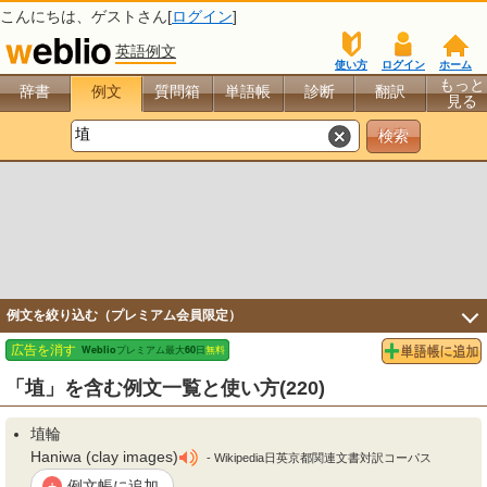
こんにちは、
ゲスト
さん[
ログイン
]
英語例文
使い方
ログイン
ホーム
もっと
辞書
例文
質問箱
単語帳
診断
翻訳
見る
例文を絞り込む（プレミアム会員限定）
「埴」を含む例文一覧と使い方(220)
埴
輪
Haniwa (clay images)
- Wikipedia日英京都関連文書対訳コーパス
例文帳に追加
+