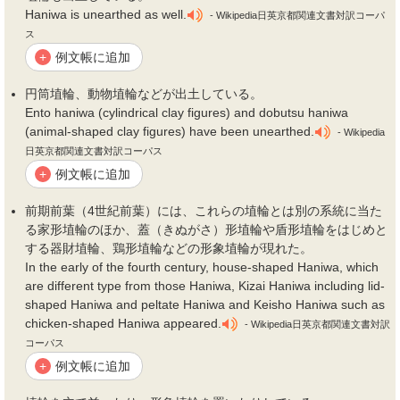
Haniwa is unearthed as well.
- Wikipedia日英京都関連文書対訳コーパ
ス
例文帳に追加
+
円筒
埴
輪、動物
埴
輪などが出土している。
Ento haniwa (cylindrical clay figures) and dobutsu haniwa
(animal-shaped clay figures) have been unearthed.
- Wikipedia
日英京都関連文書対訳コーパス
例文帳に追加
+
前期前葉（4世紀前葉）には、これらの
埴
輪とは別の系統に当た
る家形
埴
輪のほか、蓋（きぬがさ）形
埴
輪や盾形
埴
輪をはじめと
する器財
埴
輪、鶏形
埴
輪などの形象
埴
輪が現れた。
In the early of the fourth century, house-shaped Haniwa, which
are different type from those Haniwa, Kizai Haniwa including lid-
shaped Haniwa and peltate Haniwa and Keisho Haniwa such as
chicken-shaped Haniwa appeared.
- Wikipedia日英京都関連文書対訳
コーパス
例文帳に追加
+