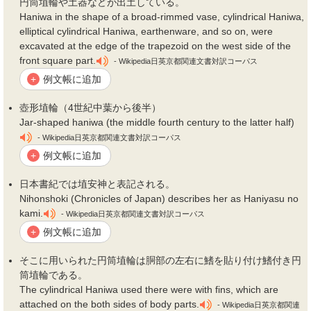
円筒
埴
輪や土器などが出土している。
Haniwa in the shape of a broad-rimmed vase, cylindrical Haniwa,
elliptical cylindrical Haniwa, earthenware, and so on, were
excavated at the edge of the trapezoid on the west side of the
front square part.
- Wikipedia日英京都関連文書対訳コーパス
例文帳に追加
+
壺形
埴
輪（4世紀中葉から後半）
Jar-shaped haniwa (the middle fourth century to the latter half)
- Wikipedia日英京都関連文書対訳コーパス
例文帳に追加
+
日本書紀では
埴
安神と表記される。
Nihonshoki (Chronicles of Japan) describes her as Haniyasu no
kami.
- Wikipedia日英京都関連文書対訳コーパス
例文帳に追加
+
そこに用いられた円筒
埴
輪は胴部の左右に鰭を貼り付け鰭付き円
筒
埴
輪である。
The cylindrical Haniwa used there were with fins, which are
attached on the both sides of body parts.
- Wikipedia日英京都関連