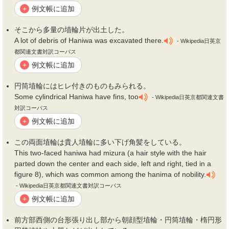
例文帳に追加
+
そこから多量の
埴
輪片が出土した。
A lot of debris of Haniwa was excavated there.
- Wikipedia日英京
都関連文書対訳コーパス
例文帳に追加
+
円筒
埴
輪にはヒレ付きのものもみられる。
Some cylindrical Haniwa have fins, too
- Wikipedia日英京都関連文書
対訳コーパス
例文帳に追加
+
この両面
埴
輪は貴人
埴
輪に多い下げ角髪をしている。
This two-faced haniwa had mizura (a hair style with the hair
parted down the center and each side, left and right, tied in a
figure 8), which was common among the hanima of nobility.
- Wikipedia日英京都関連文書対訳コーパス
例文帳に追加
+
前方部西側の台形張り出し部から朝顔型
埴
輪・円筒
埴
輪・楕円形