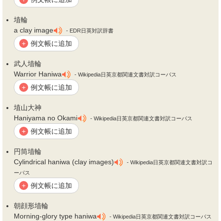
埴
輪
a clay image
- EDR日英対訳辞書
例文帳に追加
+
武人
埴
輪
Warrior Haniwa
- Wikipedia日英京都関連文書対訳コーパス
例文帳に追加
+
埴
山大神
Haniyama no Okami
- Wikipedia日英京都関連文書対訳コーパス
例文帳に追加
+
円筒
埴
輪
Cylindrical haniwa (clay images)
- Wikipedia日英京都関連文書対訳コ
ーパス
例文帳に追加
+
朝顔形
埴
輪
Morning-glory type haniwa
- Wikipedia日英京都関連文書対訳コーパス