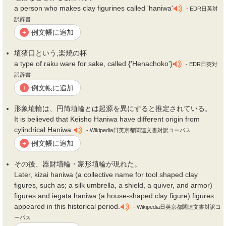
a person who makes clay figurines called 'haniwa'
- EDR日英対
訳辞書
例文帳に追加
+
埴
猪口という,楽焼の杯
a type of raku ware for sake, called {'Henachoko'}
- EDR日英対
訳辞書
例文帳に追加
+
形象
埴
輪は、円筒
埴
輪とは起源を異にすると推定されている。
It is believed that Keisho Haniwa have different origin from
cylindrical Haniwa.
- Wikipedia日英京都関連文書対訳コーパス
例文帳に追加
+
その後、器財
埴
輪・家形
埴
輪が現れた。
Later, kizai haniwa (a collective name for tool shaped clay
figures, such as; a silk umbrella, a shield, a quiver, and armor)
figures and iegata haniwa (a house-shaped clay figure) figures
appeared in this historical period.
- Wikipedia日英京都関連文書対訳コ
ーパス