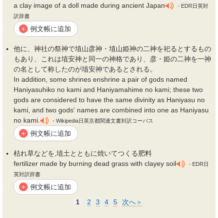
a clay image of a doll made during ancient Japan
- EDR日英対
訳辞書
例文帳に追加
+
他に、神社の祭神で
埴
山彦神・
埴
山姫神の二神を祀るとするもの
もあり、これは
埴
安神と同一の神格であり、彦・姫の二神を一神
の名として称したのが
埴
安神であるとされる。
In addition, some shrines enshrine a pair of gods named
Haniyasuhiko no kami and Haniyamahime no kami; these two
gods are considered to have the same divinity as Haniyasu no
kami, and two gods' names are combined into one as Haniyasu
no kami.
- Wikipedia日英京都関連文書対訳コーパス
例文帳に追加
+
枯れ草などを,
埴
土とともに焼いてつくる肥料
fertilizer made by burning dead grass with clayey soil
- EDR日
英対訳辞書
例文帳に追加
+
2
3
4
5
次へ＞
1