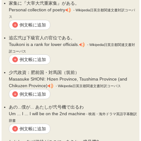
家集に『大宰大
弐
重家集』がある。
Personal collection of poetry
- Wikipedia日英京都関連文書対訳コーパ
ス
例文帳に追加
+
追広
弐
は下級官人の官位である。
Tsuikoni is a rank for lower officials.
- Wikipedia日英京都関連文書対
訳コーパス
例文帳に追加
+
少
弐
政資：肥前国・対馬国（筑前）
Masasuke SHONI: Hizen Province, Tsushima Province (and
Chikuzen Province)
- Wikipedia日英京都関連文書対訳コーパス
例文帳に追加
+
あの...僕が... あたしが
弐
号機で出るわ
Um ... I ... I will be on the 2nd machine
- 映画・海外ドラマ英語字幕翻訳
辞書
例文帳に追加
+