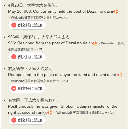
4月23日、大宰大
弐
を兼任。
May 26, 960: Concurrently held the post of Dazai no daini
- Wikipedia日英京都関連文書対訳コーパス
例文帳に追加
+
966年（康保3）、大宰大
弐
を去る。
966: Resigned from the post of Dazai no daini
- Wikipedia日英京
都関連文書対訳コーパス
例文帳に追加
+
右兵衛督・大宰大
弐
如元
Reappointed to the posts of Uhyoe no kami and dazai daini.
- Wikipedia日英京都関連文書対訳コーパス
例文帳に追加
+
右大臣、正広
弐
が贈られた。
Posthumously, he was given Shokoni Udaijin (minister of the
right at second rank).
- Wikipedia日英京都関連文書対訳コーパス
例文帳に追加
+