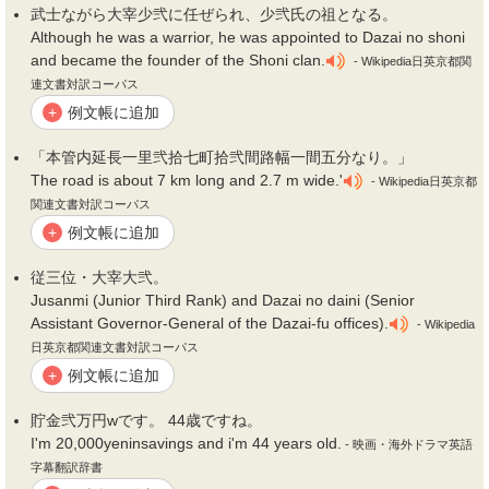
武士ながら大宰少
弐
に任ぜられ、少
弐
氏の祖となる。
Although he was a warrior, he was appointed to Dazai no shoni
and became the founder of the Shoni clan.
- Wikipedia日英京都関
連文書対訳コーパス
例文帳に追加
+
「本管内延長一里
弐
拾七町拾
弐
間路幅一間五分なり。」
The road is about 7 km long and 2.7 m wide.'
- Wikipedia日英京都
関連文書対訳コーパス
例文帳に追加
+
従三位・大宰大
弐
。
Jusanmi (Junior Third Rank) and Dazai no daini (Senior
Assistant Governor-General of the Dazai-fu offices).
- Wikipedia
日英京都関連文書対訳コーパス
例文帳に追加
+
貯金
弐
万円wです。 44歳ですね。
I'm 20,000yeninsavings and i'm 44 years old.
- 映画・海外ドラマ英語
字幕翻訳辞書