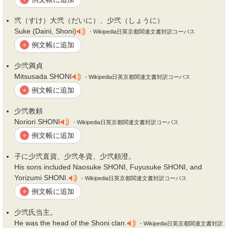
弐
（すけ）大
弐
（だいに）、少
弐
（しょうに）
Suke (Daini, Shoni)
- Wikipedia日英京都関連文書対訳コーパス
例文帳に追加
+
少
弐
満貞
Mitsusada SHONI
- Wikipedia日英京都関連文書対訳コーパス
例文帳に追加
+
少
弐
教頼
Noriori SHONI
- Wikipedia日英京都関連文書対訳コーパス
例文帳に追加
+
子に少
弐
直資、少
弐
冬資、少
弐
頼澄。
His sons included Naosuke SHONI, Fuyusuke SHONI, and
Yorizumi SHONI.
- Wikipedia日英京都関連文書対訳コーパス
例文帳に追加
+
少
弐
氏当主。
He was the head of the Shoni clan.
- Wikipedia日英京都関連文書対訳