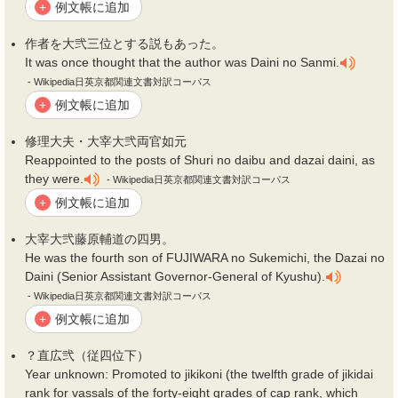
例文帳に追加
+
作者を大
弐
三位とする説もあった。
It was once thought that the author was Daini no Sanmi.
- Wikipedia日英京都関連文書対訳コーパス
例文帳に追加
+
修理大夫・大宰大
弐
両官如元
Reappointed to the posts of Shuri no daibu and dazai daini, as
they were.
- Wikipedia日英京都関連文書対訳コーパス
例文帳に追加
+
大宰大
弐
藤原輔道の四男。
He was the fourth son of FUJIWARA no Sukemichi, the Dazai no
Daini (Senior Assistant Governor-General of Kyushu).
- Wikipedia日英京都関連文書対訳コーパス
例文帳に追加
+
？直広
弐
（従四位下）
Year unknown: Promoted to jikikoni (the twelfth grade of jikidai
rank for vassals of the forty-eight grades of cap rank, which