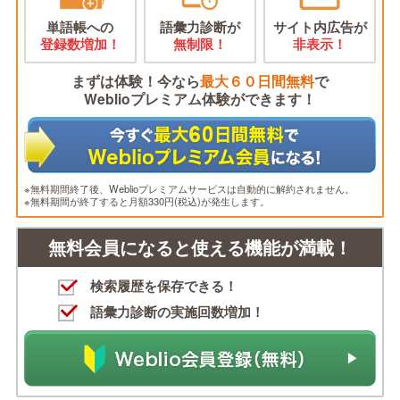
単語帳への
語彙力診断が
サイト内広告が
登録数増加！
無制限！
非表示！
まずは体験！今なら
最大６０日間無料
で
Weblioプレミアム体験ができます！
※無料期間終了後、Weblioプレミアムサービスは自動的に解約されません。
※無料期間が終了すると月額330円(税込)が発生します。
無料会員になると使える機能が満載！
検索履歴を保存できる！
語彙力診断の実施回数増加！