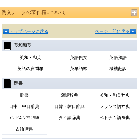
例文データの著作権について
トップページに戻る
ページ上部に戻る
英和和英
英和・和英
英語例文
英語類語
英語の質問箱
英単語帳
機械翻訳
辞書
辞書
類語辞典
英和・和英辞典
日中・中日辞典
日韓・韓日辞典
フランス語辞典
タイ語辞典
ベトナム語辞典
インドネシア語辞典
古語辞典