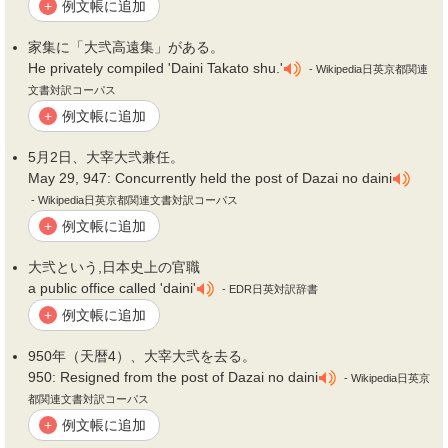
例文帳に追加
+
家集に「大
弐
高遠集」がある。
He privately compiled 'Daini Takato shu.'
- Wikipedia日英京都関連
文書対訳コーパス
例文帳に追加
+
5月2日、大宰大
弐
兼任。
May 29, 947: Concurrently held the post of Dazai no daini
- Wikipedia日英京都関連文書対訳コーパス
例文帳に追加
+
大
弐
という,日本史上の官職
a public office called 'daini'
- EDR日英対訳辞書
例文帳に追加
+
950年（天暦4）、大宰大
弐
を去る。
950: Resigned from the post of Dazai no daini
- Wikipedia日英京
都関連文書対訳コーパス
例文帳に追加
+