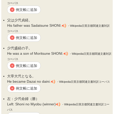
コーパス
例文帳に追加
+
父は少
弐
貞経。
His father was Sadatsune SHONI.
- Wikipedia日英京都関連文書対訳
コーパス
例文帳に追加
+
少
弐
盛経の子。
He was a son of Moritsune SHONI.
- Wikipedia日英京都関連文書対訳
コーパス
例文帳に追加
+
大宰大
弐
となる。
He became Dazai no daini.
- Wikipedia日英京都関連文書対訳コーパス
例文帳に追加
+
左：少
弐
命婦（勝）
Left: Shoni no Myobu (winner)
- Wikipedia日英京都関連文書対訳コー
パス