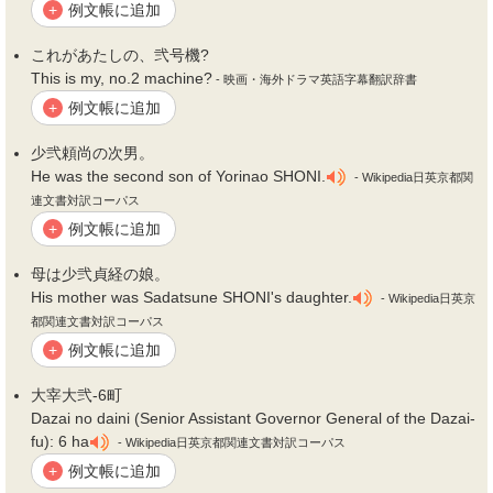
例文帳に追加
+
これがあたしの、
弐
号機?
This is my, no.2 machine?
- 映画・海外ドラマ英語字幕翻訳辞書
例文帳に追加
+
少
弐
頼尚の次男。
He was the second son of Yorinao SHONI.
- Wikipedia日英京都関
連文書対訳コーパス
例文帳に追加
+
母は少
弐
貞経の娘。
His mother was Sadatsune SHONI's daughter.
- Wikipedia日英京
都関連文書対訳コーパス
例文帳に追加
+
大宰大
弐
-6町
Dazai no daini (Senior Assistant Governor General of the Dazai-
fu): 6 ha
- Wikipedia日英京都関連文書対訳コーパス
例文帳に追加
+