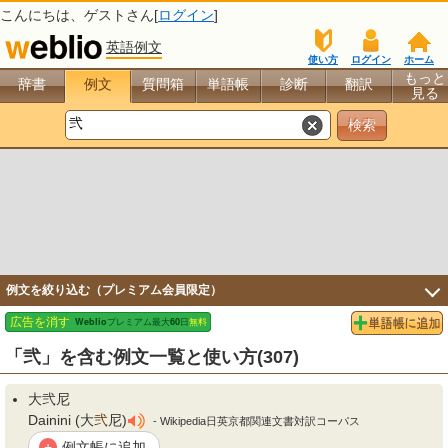
こんにちは、
ゲスト
さん[
ログイン
]
英語例文
使い方
ログイン
ホーム
もっと
辞書
例文
質問箱
単語帳
診断
翻訳
見る
例文を絞り込む（プレミアム会員限定）
「弐」を含む例文一覧と使い方(307)
大
弐
尼
Dainini (大
弐
尼)
- Wikipedia日英京都関連文書対訳コーパス
例文帳に追加
+