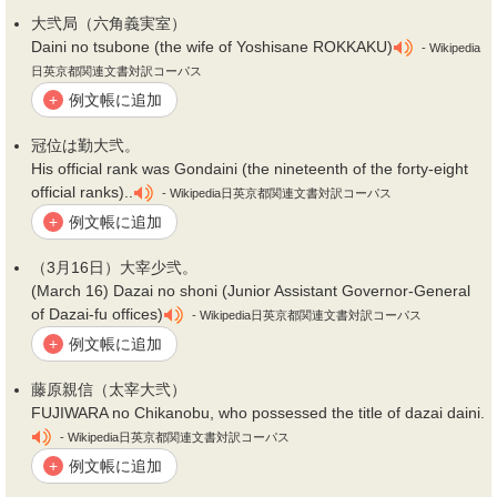
大
弐
局（六角義実室）
Daini no tsubone (the wife of Yoshisane ROKKAKU)
- Wikipedia
日英京都関連文書対訳コーパス
例文帳に追加
+
冠位は勤大
弐
。
His official rank was Gondaini (the nineteenth of the forty-eight
official ranks)..
- Wikipedia日英京都関連文書対訳コーパス
例文帳に追加
+
（3月16日）大宰少
弐
。
(March 16) Dazai no shoni (Junior Assistant Governor-General
of Dazai-fu offices)
- Wikipedia日英京都関連文書対訳コーパス
例文帳に追加
+
藤原親信（太宰大
弐
）
FUJIWARA no Chikanobu, who possessed the title of dazai daini.
- Wikipedia日英京都関連文書対訳コーパス
例文帳に追加
+