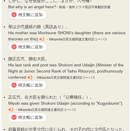
しかし、なぜ使徒がここに...まさか、
弐
号機?
But why is an angel here?
- 映画・海外ドラマ英語字幕翻訳辞書
例文帳に追加
+
母は少
弐
盛経の娘（異説あり）。
His mother was Moritsune SHONI's daughter (there are various
theories on this).
- Wikipedia日英京都関連文書対訳コーパス
例文帳に追加
+
贈正広
弐
、贈右大臣。
His last rank and post was Shokoni and Udaijin (Minister of the
Right at Junior Second Rank of Taiho Ritsuryo), posthumously
conferred.
- Wikipedia日英京都関連文書対訳コーパス
例文帳に追加
+
正広
弐
、右大臣を贈られた（『公卿補任』）。
Miyuki was given Shokoni Udaijin (according to "Kugyobunin").
- Wikipedia日英京都関連文書対訳コーパス
例文帳に追加
+
武藤資頼が大宰少
弐
に任じられ、その子の代に少
弐
氏となった。