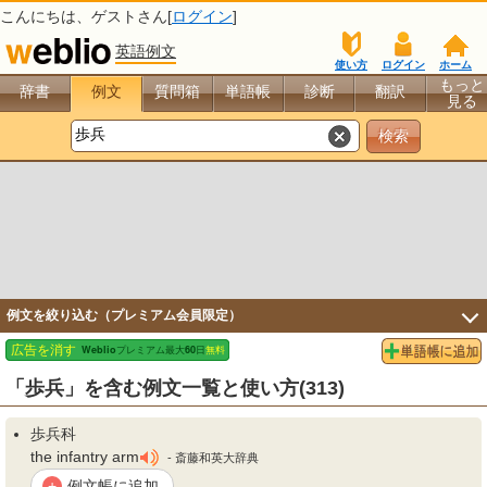
こんにちは、
ゲスト
さん[
ログイン
]
英語例文
使い方
ログイン
ホーム
もっと
辞書
例文
質問箱
単語帳
診断
翻訳
見る
例文を絞り込む（プレミアム会員限定）
「歩兵」を含む例文一覧と使い方(313)
歩兵
科
the infantry arm
- 斎藤和英大辞典
例文帳に追加
+