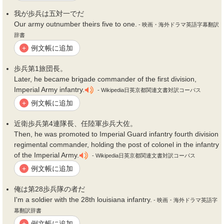
我が
歩兵
は五対一でだ
Our army outnumber theirs five to one.
- 映画・海外ドラマ英語字幕翻訳
辞書
例文帳に追加
+
歩兵
第1旅団長。
Later, he became brigade commander of the first division,
Imperial Army infantry.
- Wikipedia日英京都関連文書対訳コーパス
例文帳に追加
+
近衛
歩兵
第4連隊長、任陸軍
歩兵
大佐。
Then, he was promoted to Imperial Guard infantry fourth division
regimental commander, holding the post of colonel in the infantry
of the Imperial Army.
- Wikipedia日英京都関連文書対訳コーパス
例文帳に追加
+
俺は第28
歩兵
隊の者だ
I'm a soldier with the 28th louisiana infantry.
- 映画・海外ドラマ英語字
幕翻訳辞書
例文帳に追加
+