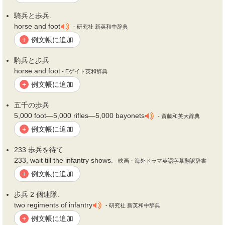
騎兵と
歩兵
.
horse and foot
- 研究社 新英和中辞典
例文帳に追加
+
騎兵と
歩兵
horse and foot
- Eゲイト英和辞典
例文帳に追加
+
五千の
歩兵
5,000 foot―5,000 rifles―5,000 bayonets
- 斎藤和英大辞典
例文帳に追加
+
233
歩兵
を待て
233, wait till the infantry shows.
- 映画・海外ドラマ英語字幕翻訳辞書
例文帳に追加
+
歩兵
2 個連隊.
two regiments of infantry
- 研究社 新英和中辞典
例文帳に追加
+