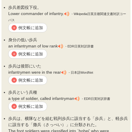
歩兵
差図役下役。
Lower commander of infantry.
- Wikipedia日英京都関連文書対訳コー
パス
例文帳に追加
+
身分の低い
歩兵
an infantryman of low rank
- EDR日英対訳辞書
例文帳に追加
+
歩兵
は後部にいた
infantrymen were in the rear
- 日本語WordNet
例文帳に追加
+
歩兵
という兵種
a type of soldier, called infantryman
- EDR日英対訳辞書
例文帳に追加
+
歩兵
は、横隊などを組む戦列
歩兵
に該当する「
歩兵
」と、軽
歩兵
に該当する「撒兵（さっぺい）」に分類された。
The foot soldiers were classified into `hohei' who were