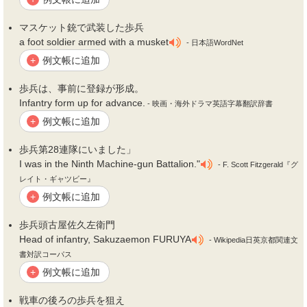
マスケット銃で武装した
歩兵
a foot soldier armed with a musket
- 日本語WordNet
例文帳に追加
+
歩兵
は、事前に登録が形成。
Infantry form up for advance.
- 映画・海外ドラマ英語字幕翻訳辞書
例文帳に追加
+
歩兵
第28連隊にいました」
I was in the Ninth Machine-gun Battalion."
- F. Scott Fitzgerald『グ
レイト・ギャツビー』
例文帳に追加
+
歩兵
頭古屋佐久左衛門
Head of infantry, Sakuzaemon FURUYA
- Wikipedia日英京都関連文
書対訳コーパス
例文帳に追加
+
戦車の後ろの
歩兵
を狙え