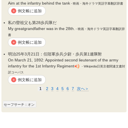
Aim at the infantry behind the tank
- 映画・海外ドラマ英語字幕翻訳辞書
例文帳に追加
+
私の曽祖父も第28
歩兵
隊だ
My greatgrandfather was in the 28th.
- 映画・海外ドラマ英語字幕翻訳辞
書
例文帳に追加
+
明治25年3月21日：任陸軍
歩兵
少尉・
歩兵
第1連隊附
On March 21, 1892: Appointed second lieutenant of the army
infantry for the 1st Infantry Regiment
- Wikipedia日英京都関連文書対
訳コーパス
例文帳に追加
+
2
3
4
5
6
7
次へ＞
1
セーフサーチ：オン