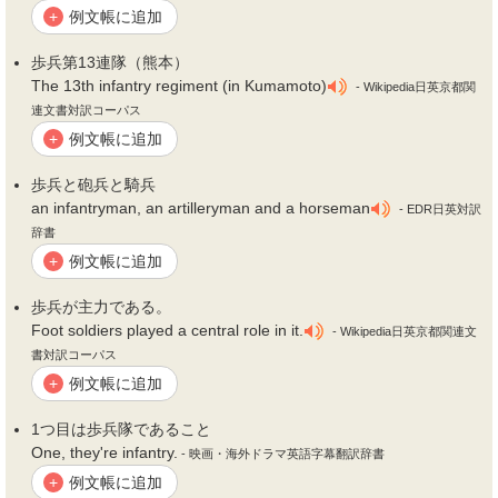
例文帳に追加
+
歩兵
第13連隊（熊本）
The 13th infantry regiment (in Kumamoto)
- Wikipedia日英京都関
連文書対訳コーパス
例文帳に追加
+
歩兵
と砲兵と騎兵
an infantryman, an artilleryman and a horseman
- EDR日英対訳
辞書
例文帳に追加
+
歩兵
が主力である。
Foot soldiers played a central role in it.
- Wikipedia日英京都関連文
書対訳コーパス
例文帳に追加
+
1つ目は
歩兵
隊であること
One, they're infantry.
- 映画・海外ドラマ英語字幕翻訳辞書
例文帳に追加
+