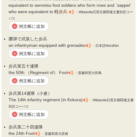
equivalent to senretsu foot soldiers who form rows and `sappei'
who were equivalent to 軽
歩兵
.
- Wikipedia日英京都関連文書対訳コー
パス
例文帳に追加
+
擲弾で武装した
歩兵
an infantryman equipped with grenades
- 日本語WordNet
例文帳に追加
+
歩兵
第五十連隊
the 50th （Regiment of） Foot
- 斎藤和英大辞典
例文帳に追加
+
歩兵
第14連隊（小倉）
The 14th infantry regiment (in Kokura)
- Wikipedia日英京都関連文書
対訳コーパス
例文帳に追加
+
歩兵
第二十四連隊
the 24th Foot
- 斎藤和英大辞典