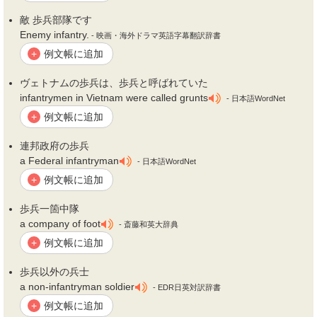
敵
歩兵
部隊です
Enemy infantry.
- 映画・海外ドラマ英語字幕翻訳辞書
例文帳に追加
+
ヴェトナムの
歩兵
は、
歩兵
と呼ばれていた
infantrymen in Vietnam were called grunts
- 日本語WordNet
例文帳に追加
+
連邦政府の
歩兵
a Federal infantryman
- 日本語WordNet
例文帳に追加
+
歩兵
一箇中隊
a company of foot
- 斎藤和英大辞典
例文帳に追加
+
歩兵
以外の兵士
a non-infantryman soldier
- EDR日英対訳辞書
例文帳に追加
+