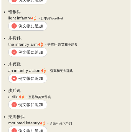
軽
歩兵
light infantry
- 日本語WordNet
例文帳に追加
+
歩兵
科.
the infantry arm
- 研究社 新英和中辞典
例文帳に追加
+
歩兵
戦
an infantry action
- 斎藤和英大辞典
例文帳に追加
+
歩兵
銃
a rifle
- 斎藤和英大辞典
例文帳に追加
+
乗馬
歩兵
mounted infantry
- 斎藤和英大辞典
例文帳に追加
+