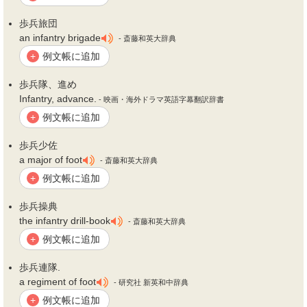
歩兵
旅団
an infantry brigade
- 斎藤和英大辞典
例文帳に追加
+
歩兵
隊、進め
Infantry, advance.
- 映画・海外ドラマ英語字幕翻訳辞書
例文帳に追加
+
歩兵
少佐
a major of foot
- 斎藤和英大辞典
例文帳に追加
+
歩兵
操典
the infantry drill-book
- 斎藤和英大辞典
例文帳に追加
+
歩兵
連隊.
a regiment of foot
- 研究社 新英和中辞典
例文帳に追加
+