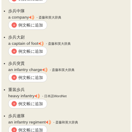
歩兵
中隊
a company
- 斎藤和英大辞典
例文帳に追加
+
歩兵
大尉
a captain of foot
- 斎藤和英大辞典
例文帳に追加
+
歩兵
突貫
an infantry charge
- 斎藤和英大辞典
例文帳に追加
+
重装
歩兵
heavy infantry
- 日本語WordNet
例文帳に追加
+
歩兵
連隊
an infantry regiment
- 斎藤和英大辞典
例文帳に追加
+