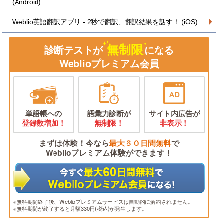
(Android)
Weblio英語翻訳アプリ - 2秒で翻訳、翻訳結果を話す！ (iOS)
無制限
診断テストが
になる
Weblioプレミアム会員
単語帳への
語彙力診断が
サイト内広告が
登録数増加！
無制限！
非表示！
まずは体験！今なら
最大６０日間無料
で
Weblioプレミアム体験ができます！
※無料期間終了後、Weblioプレミアムサービスは自動的に解約されません。
※無料期間が終了すると月額330円(税込)が発生します。