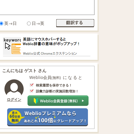
英→日
日→英
こんにちは ゲスト さん
Weblio会員
になると
(無料)
検索履歴を保存できる！
語彙力診断の実施回数増加！
ログイン