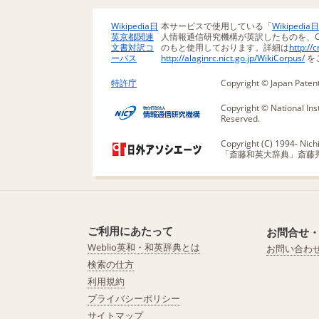
Wikipedia日
本サービスで使用している「
Wikipe
英京都関連
人情報通信研究機構が英訳したものを、Creative C
文書対訳コ
のもと使用しております。詳細は
http://
ーパス
http://alaginrc.nict.go.jp/WikiCorpus/
を
特許庁
Copyright © Japan Patent 
Copyright © National Ins
Reserved.
Copyright (C) 1994- Nichig
「斎藤和英大辞典」斎藤
ご利用にあたって
お問合せ
Weblio英和・和英辞典とは
お問い合わ
検索の仕方
利用規約
プライバシーポリシー
サイトマップ