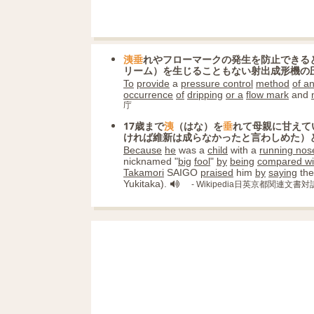
洟垂
れやフローマークの発生を防止できる
リーム）を生じることもない射出成形機の
To
provide
a
pressure control
method
of a
occurrence
of
dripping
or a
flow mark
and
庁
17歳まで
洟
（はな）を
垂
れて母親に甘えて
ければ維新は成らなかったと言わしめた）
Because
he
was a
child
with a
running nos
nicknamed "
big
fool
"
by
being
compared wi
Takamori
SAIGO
praised
him
by
saying
th
Yukitaka).
- Wikipedia日英京都関連文書