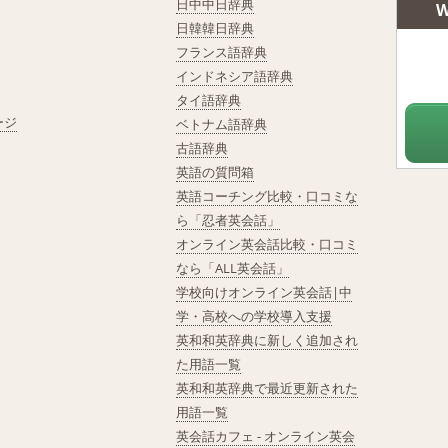
日中中日辞典
W
日韓韓日辞典
フランス語辞典
インドネシア語辞典
タイ語辞典
ージ
ベトナム語辞典
古語辞典
英語の質問箱
英語コーチング比較・口コミな
ら「忍者英会話」
オンライン英会話比較・口コミ
なら「ALL英会話」
学校向けオンライン英会話|中
学・高校への学校導入支援
英和和英辞典に新しく追加され
た用語一覧
英和和英辞典で最近更新された
用語一覧
英会話カフェ - オンライン英会