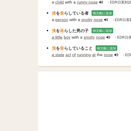
a
child
with a
runny nose
- EDR日英対
洟
を
垂
らしている者
例文帳に追加
a
person
with a
snotty
nose
- EDR日
洟
を
垂
らした男の子
例文帳に追加
a little
boy
with a
snotty
nose
- EDR
洟
を
垂
らしていること
例文帳に追加
a state
act
of
running
at
the
nose
- E
Unmu