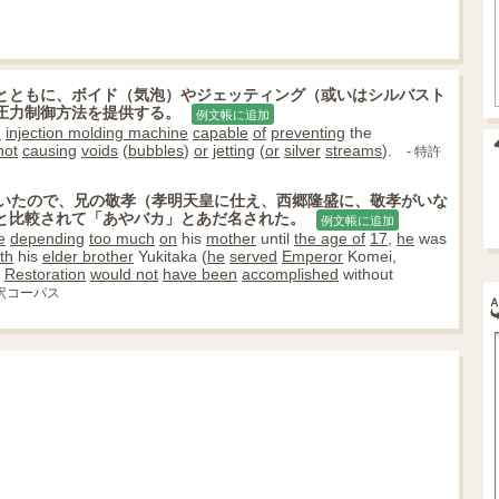
とともに、ボイド（気泡）やジェッティング（或いはシルバスト
圧力制御方法を提供する。
例文帳に追加
n
injection molding machine
capable
of
preventing
the
not
causing
voids
(
bubbles
)
or
jetting
(
or
silver
streams
).
- 特許
いたので、兄の敬孝（孝明天皇に仕え、西郷隆盛に、敬孝がいな
と比較されて「あやバカ」とあだ名された。
例文帳に追加
e
depending
too much
on
his
mother
until
the age of
17
,
he
was
th
his
elder brother
Yukitaka (
he
served
Emperor
Komei,
e
Restoration
would not
have been
accomplished
without
対訳コーパス