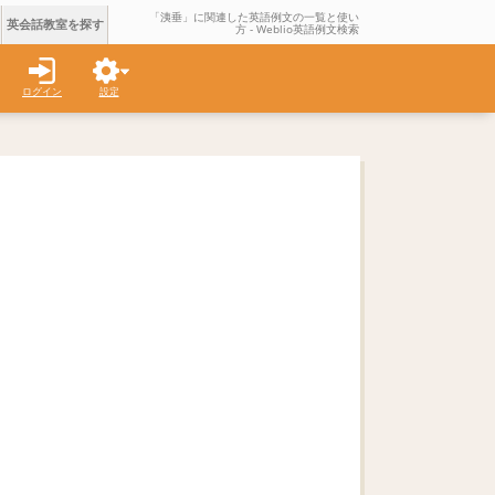
「洟垂」に関連した英語例文の一覧と使い
英会話教室を探す
方 - Weblio英語例文検索
ログイン
設定