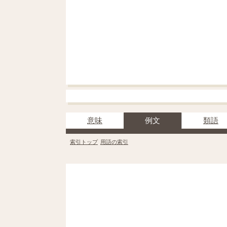
意味
例文
類語
索引トップ
用語の索引