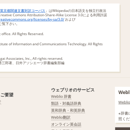
dia日英京都関連文書対訳コーパス
」はWikipediaの日本語文を独立行政法
omons Attribution-Share-Alike License 3.0による利用許諾
creativecommons.org/licenses/by-sa/3.0/
および
ご覧下さい。
office. All Rights Reserved.
titute of Information and Communications Technology. All Rights
ai Associates, Inc., All rights reserved.
秀三郎著、日外アソシエーツ辞書編集部編
ウェブリオのサービス
We
・ご要望
Weblio 辞書
せ
Web
類語・対義語辞典
英和辞典・和英辞典
※辞書
Weblio翻訳
照くだ
オンライン英会話