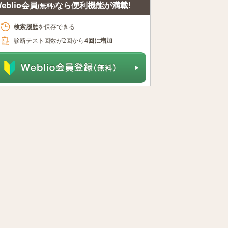
eblio会員
なら便利機能が満載!
(無料)
検索履歴
を保存できる
診断テスト回数が2回から
4回に増加