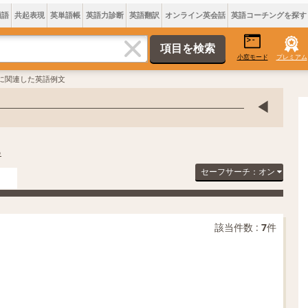
類語
共起表現
英単語帳
英語力診断
英語翻訳
オンライン英会話
英語コーチングを探す
小窓モード
プレミアム
垂に関連した英語例文
る
セーフサーチ：オン
該当件数 :
7
件