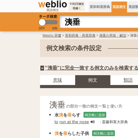
1153万例文
英和和英辞典
英語例文
英語
収録！
英語例文
Weblio 辞書
>
英和辞典・和英辞典
>
洟垂の意味・解説
> 洟
例文検索の条件設定
"洟垂"に完全一致する例文のみを検索す
>
意味
例文
類語
洟垂
の部分一致の例文一覧と使い方
水
洟
を
垂
らす
例文帳に追加
to
run at the nose
- 斎藤和英大辞典
洟
を
垂
らした子供
例文帳に追加