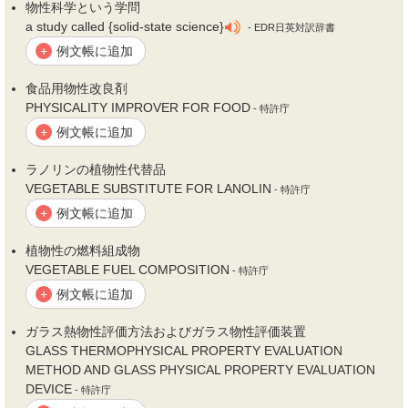
物性
科学という学問
a study called {solid-state science}
- EDR日英対訳辞書
例文帳に追加
+
食品用
物性
改良剤
PHYSICALITY IMPROVER FOR FOOD
- 特許庁
例文帳に追加
+
ラノリンの植
物性
代替品
VEGETABLE SUBSTITUTE FOR LANOLIN
- 特許庁
例文帳に追加
+
植
物性
の燃料組成物
VEGETABLE FUEL COMPOSITION
- 特許庁
例文帳に追加
+
ガラス熱
物性
評価方法およびガラス
物性
評価装置
GLASS THERMOPHYSICAL PROPERTY EVALUATION
METHOD AND GLASS PHYSICAL PROPERTY EVALUATION
DEVICE
- 特許庁