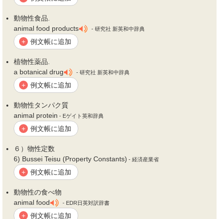
動
物性
食品.
animal food products
- 研究社 新英和中辞典
例文帳に追加
+
植
物性
薬品.
a botanical drug
- 研究社 新英和中辞典
例文帳に追加
+
動
物性
タンパク質
animal protein
- Eゲイト英和辞典
例文帳に追加
+
６）
物性
定数
6) Bussei Teisu (Property Constants)
- 経済産業省
例文帳に追加
+
動
物性
の食べ物
animal food
- EDR日英対訳辞書
例文帳に追加
+