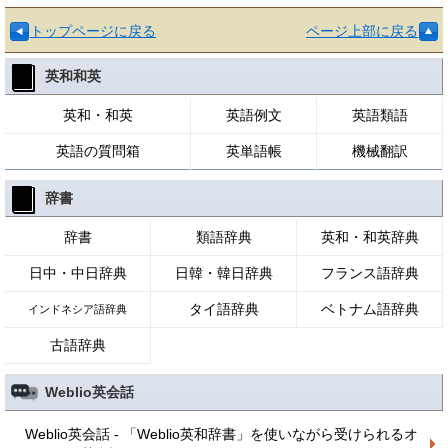
トップページに戻る
ページ上部に戻る
英和和英
英和・和英
英語例文
英語類語
英語の質問箱
英単語帳
機械翻訳
辞書
辞書
類語辞典
英和・和英辞典
日中・中日辞典
日韓・韓日辞典
フランス語辞典
タイ語辞典
ベトナム語辞典
インドネシア語辞典
古語辞典
Weblio英会話
Weblio英会話 - 「Weblio英和辞書」を使いながら受けられるオ