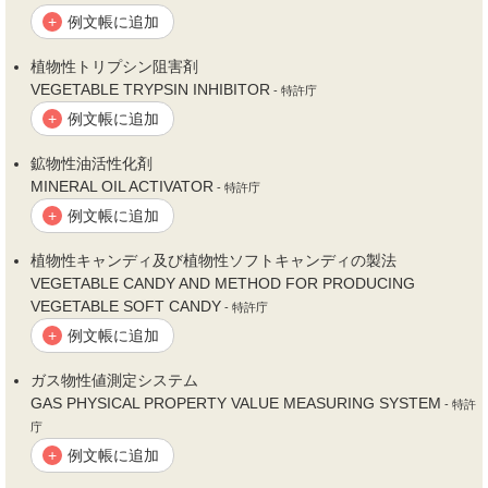
例文帳に追加
+
植
物性
トリプシン阻害剤
VEGETABLE TRYPSIN INHIBITOR
- 特許庁
例文帳に追加
+
鉱
物性
油活性化剤
MINERAL OIL ACTIVATOR
- 特許庁
例文帳に追加
+
植
物性
キャンディ及び植
物性
ソフトキャンディの製法
VEGETABLE CANDY AND METHOD FOR PRODUCING
VEGETABLE SOFT CANDY
- 特許庁
例文帳に追加
+
ガス
物性
値測定システム
GAS PHYSICAL PROPERTY VALUE MEASURING SYSTEM
- 特許
庁
例文帳に追加
+