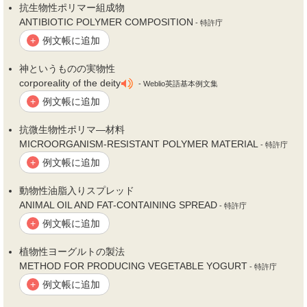
抗生
物性
ポリマー組成物
ANTIBIOTIC POLYMER COMPOSITION
- 特許庁
例文帳に追加
+
神というものの実
物性
corporeality of the deity
- Weblio英語基本例文集
例文帳に追加
+
抗微生
物性
ポリマ—材料
MICROORGANISM-RESISTANT POLYMER MATERIAL
- 特許庁
例文帳に追加
+
動
物性
油脂入りスプレッド
ANIMAL OIL AND FAT-CONTAINING SPREAD
- 特許庁
例文帳に追加
+
植
物性
ヨーグルトの製法
METHOD FOR PRODUCING VEGETABLE YOGURT
- 特許庁
例文帳に追加
+