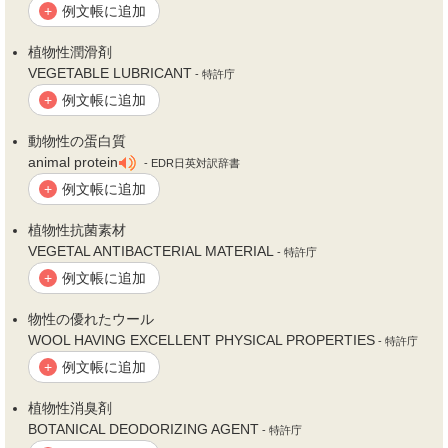
例文帳に追加
+
植
物性
潤滑剤
VEGETABLE LUBRICANT
- 特許庁
例文帳に追加
+
動
物性
の蛋白質
animal protein
- EDR日英対訳辞書
例文帳に追加
+
植
物性
抗菌素材
VEGETAL ANTIBACTERIAL MATERIAL
- 特許庁
例文帳に追加
+
物性
の優れたウール
WOOL HAVING EXCELLENT PHYSICAL PROPERTIES
- 特許庁
例文帳に追加
+
植
物性
消臭剤
BOTANICAL DEODORIZING AGENT
- 特許庁