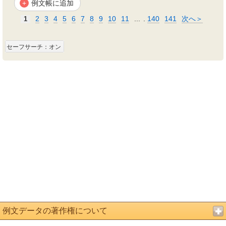
例文帳に追加
+
2
3
4
5
6
7
8
9
10
11
...
.
140
141
次へ＞
1
セーフサーチ：オン
例文データの著作権について