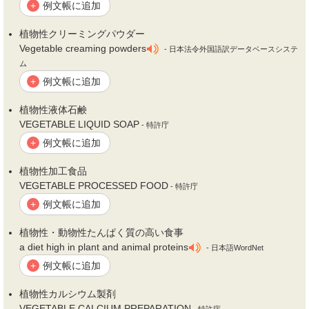
例文帳に追加
+
植
物性
クリーミングパウダー
Vegetable creaming powders
- 日本法令外国語訳データベースシステ
ム
例文帳に追加
+
植
物性
液体石鹸
VEGETABLE LIQUID SOAP
- 特許庁
例文帳に追加
+
植
物性
加工食品
VEGETABLE PROCESSED FOOD
- 特許庁
例文帳に追加
+
植
物性
・動
物性
たんぱく質の高い食事
a diet high in plant and animal proteins
- 日本語WordNet
例文帳に追加
+
植
物性
カルシウム製剤
VEGETABLE CALCIUM PREPARATION