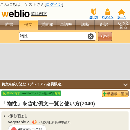
こんにちは、
ゲスト
さん[
ログイン
]
英語例文
使い方
ログイン
ホーム
もっと
辞書
例文
質問箱
単語帳
診断
翻訳
見る
例文を絞り込む（プレミアム会員限定）
「物性」を含む例文一覧と使い方(7040)
植
物(性
)油.
vegetable oil
- 研究社 新英和中辞典
例文帳に追加
+