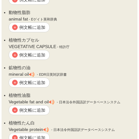
動
物性
脂肪
animal fat
- Eゲイト英和辞典
例文帳に追加
+
植
物性
カプセル
VEGETATIVE CAPSULE
- 特許庁
例文帳に追加
+
鉱
物性
の油
mineral oil
- EDR日英対訳辞書
例文帳に追加
+
植
物性
油脂
Vegetable fat and oil
- 日本法令外国語訳データベースシステム
例文帳に追加
+
植
物性
たん白
Vegetable protein
- 日本法令外国語訳データベースシステム
例文帳に追加
+