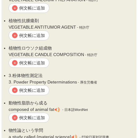
- 特許庁
例文帳に追加
+
植
物性
抗腫瘍剤
VEGETABLE ANTITUMOR AGENT
- 特許庁
例文帳に追加
+
植
物性
ロウソク組成物
VEGETABLE CANDLE COMPOSITION
- 特許庁
例文帳に追加
+
3.粉体
物性
測定法
3. Powder Property Determinations
- 厚生労働省
例文帳に追加
+
動
物性
脂肪から成る
composed of animal fat
- 日本語WordNet
例文帳に追加
+
物性
論という学問
a study called {material science}
- EDR日英対訳辞書