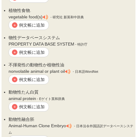
植
物性
食物.
vegetable food(s)
- 研究社 新英和中辞典
例文帳に追加
+
物性
データベースシステム
PROPERTY DATA BASE SYSTEM
- 特許庁
例文帳に追加
+
不揮発性の動
物性
か植
物性
油
nonvolatile animal or plant oil
- 日本語WordNet
例文帳に追加
+
動
物性
たん白質
animal protein
- Eゲイト英和辞典
例文帳に追加
+
動
物性
融合胚
Animal-Human Clone Embryo
- 日本法令外国語訳データベースシステ
ム