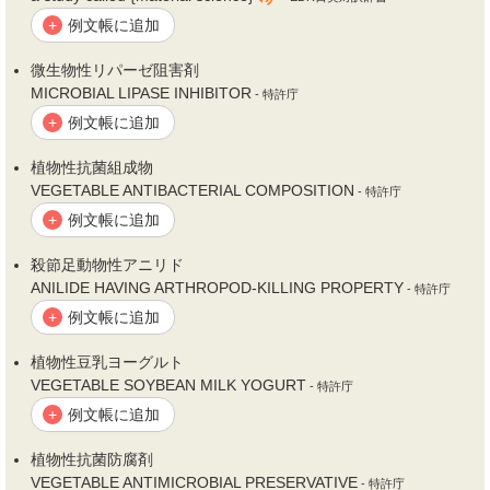
例文帳に追加
+
微生
物性
リパーゼ阻害剤
MICROBIAL LIPASE INHIBITOR
- 特許庁
例文帳に追加
+
植
物性
抗菌組成物
VEGETABLE ANTIBACTERIAL COMPOSITION
- 特許庁
例文帳に追加
+
殺節足動
物性
アニリド
ANILIDE HAVING ARTHROPOD-KILLING PROPERTY
- 特許庁
例文帳に追加
+
植
物性
豆乳ヨーグルト
VEGETABLE SOYBEAN MILK YOGURT
- 特許庁
例文帳に追加
+
植
物性
抗菌防腐剤
VEGETABLE ANTIMICROBIAL PRESERVATIVE
- 特許庁