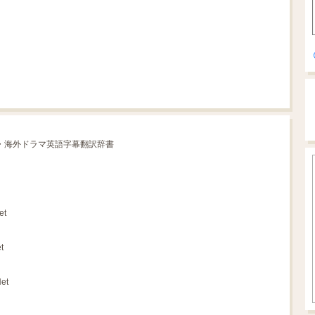
画・海外ドラマ英語字幕翻訳辞書
et
t
et