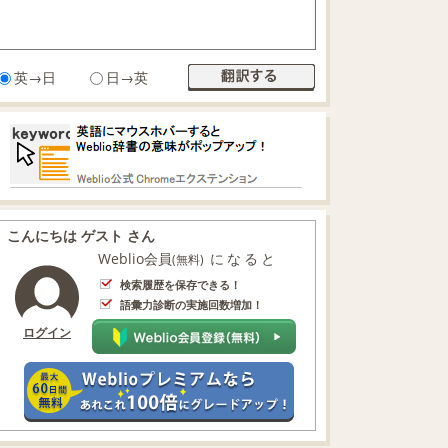
英→日
日→英
こんにちは ゲスト さん
Weblio会員
になると
(無料)
検索履歴を保存できる！
語彙力診断の実施回数増加！
ログイン