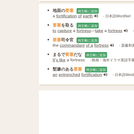
地面の
要塞
例文帳に追加
a
fortification
of
earth
- 日本語WordNet
要塞
を取る
例文帳に追加
to
capture
a
fortress
―
take
a
fortress
要塞
司令官
例文帳に追加
the
commandant
of a
fortress
- 斎藤和
まるで
要塞
だな
例文帳に追加
It
'
s like
a fortress.
- 映画・海外ドラマ英語字
塹壕のある
要塞
例文帳に追加
an
entrenched
fortification
- 日本語Word