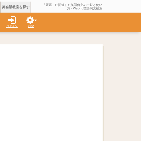
「要塞」に関連した英語例文の一覧と使い
英会話教室を探す
方 - Weblio英語例文検索
ログイン
設定