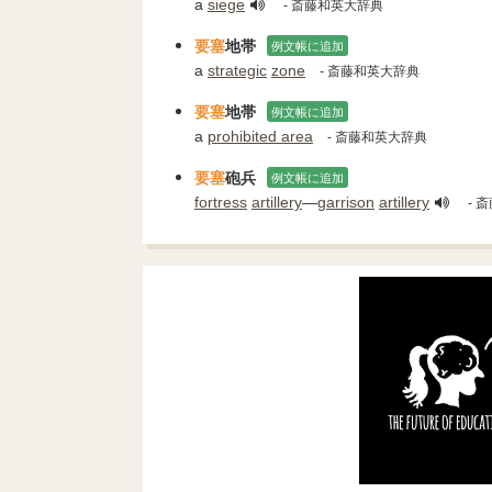
a
siege
- 斎藤和英大辞典
要塞
地帯
例文帳に追加
a
strategic
zone
- 斎藤和英大辞典
要塞
地帯
例文帳に追加
a
prohibited area
- 斎藤和英大辞典
要塞
砲兵
例文帳に追加
fortress
artillery
―
garrison
artillery
- 