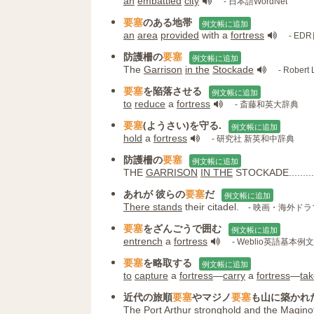
an
embattled
city
- 日本語WordNet
要塞
のある地帯
例文帳に追加
an
area
provided
with a
fortress
- E
防護柵の
要塞
例文帳に追加
The
Garrison
in the
Stockade
- Robert
要塞
を陥落させる
例文帳に追加
to
reduce
a
fortress
- 斎藤和英大辞典
要塞
(ようさい)を守る.
例文帳に追加
hold
a
fortress
- 研究社 新英和中辞典
防護柵の
要塞
例文帳に追加
THE
GARRISON
IN THE
STOCKADE.............
あれが 彼らの
要塞
だ
例文帳に追加
There stands
their citadel.
- 映画・海外ド
要塞
をざんごうで囲む
例文帳に追加
entrench
a
fortress
- Weblio英語基本例
要塞
を略取する
例文帳に追加
to
capture
a
fortress
―
carry
a
fortress
―
ta
近代の旅順
要塞
やマジノ
要塞
も山に築かれ
The
Port Arthur
stronghold
and the
Maginot