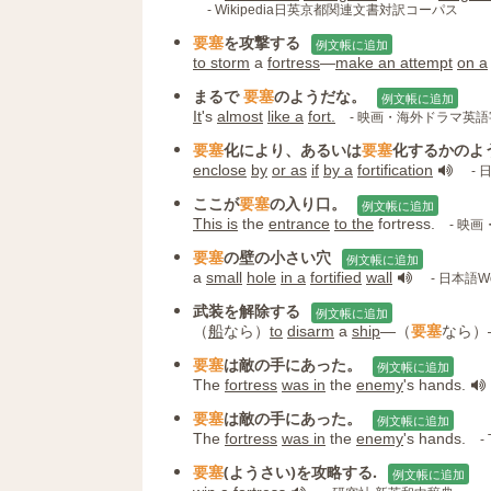
- Wikipedia日英京都関連文書対訳コーパス
要塞
を攻撃する
例文帳に追加
to storm
a
fortress
―
make an attempt
on a
まるで
要塞
のようだな。
例文帳に追加
It
's
almost
like a
fort.
- 映画・海外ドラマ英
要塞
化により、あるいは
要塞
化するかのよ
enclose
by
or as
if
by a
fortification
- 
ここが
要塞
の入り口。
例文帳に追加
This is
the
entrance
to the
fortress.
- 映
要塞
の壁の小さい穴
例文帳に追加
a
small
hole
in a
fortified
wall
- 日本語Wo
武装を解除する
例文帳に追加
（
船
なら）
to
disarm
a
ship
―（
要塞
なら）
要塞
は敵の手にあった。
例文帳に追加
The
fortress
was in
the
enemy
's hands.
要塞
は敵の手にあった。
例文帳に追加
The
fortress
was in
the
enemy
's hands.
-
要塞
(ようさい)を攻略する.
例文帳に追加