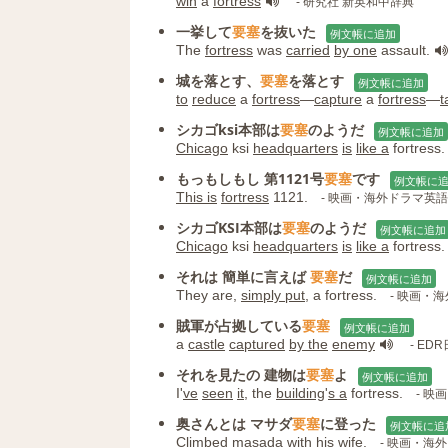
win
a
fortress
- 研究社 新英和中辞典
一挙して
要塞
を抜いた
例文帳に追加
The
fortress
was
carried
by one
assault.
城を落とす、
要塞
を落とす
例文帳に追加
to
reduce
a
fortress
―
capture
a
fortress
―
t
シカゴksi本部は
要塞
のようだ
例文帳に追加
Chicago
ksi
headquarters
is
like a
fortress.
もっもしもし 第1121号
要塞
です
例文帳に
This is
fortress
1121.
- 映画・海外ドラマ英
シカゴKSI本部は
要塞
のようだ
例文帳に追加
Chicago
ksi
headquarters
is
like a
fortress.
それは 簡単に言えば
要塞
だ
例文帳に追加
They are,
simply put
, a fortress.
- 映画・
賊軍が占拠している
要塞
例文帳に追加
a
castle
captured
by the
enemy
- ED
それを見たの 建物は
要塞
よ
例文帳に追加
I'
ve
seen
it
, the
building
'
s a
fortress.
- 映
奥さんとは マサダ
要塞
に登った
例文帳に追
Climbed
masada
with his wife.
- 映画・海