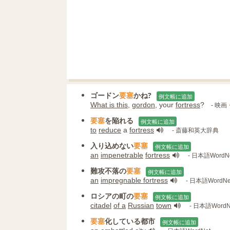
ゴードン
要塞
かね?
例文帳に追加
What is this
,
gordon
, your
fortress
?
- 映
要塞
を陥れる
例文帳に追加
to
reduce
a
fortress
- 斎藤和英大辞典
入り込めない
要塞
例文帳に追加
an
impenetrable
fortress
- 日本語WordN
難攻不落の
要塞
例文帳に追加
an
impregnable fortress
- 日本語WordNe
ロシアの町の
要塞
例文帳に追加
citadel
of a
Russian
town
- 日本語WordN
要塞
化している都市
例文帳に追加