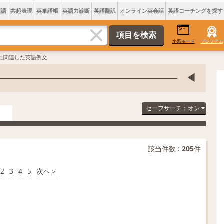
類語
共起表現
英単語帳
英語力診断
英語翻訳
オンライン英会話
英語コーチングを探す
小窓モード
プレミアム
塞に関連した英語例文
セーフサーチ：オン
該当件数 :
205
件
2
3
4
5
次へ＞