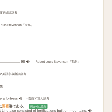
DR日英対訳辞書
 Louis Stevenson『宝島』
................
98
- Robert Louis Stevenson『宝島』
ラマ英語字幕翻訳辞書
文集
ke
a
fortress
- 斎藤和英大辞典
た
要塞
群である。
例文帳に追加
 Line
also
consisted of
fortifications
built on
mountains.