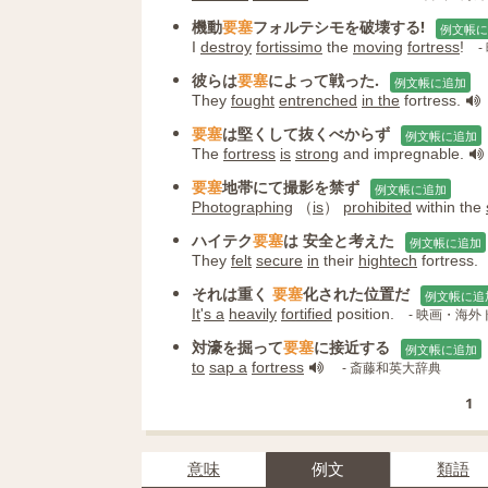
機動
要塞
フォルテシモを破壊する!
例文帳に
I
destroy
fortissimo
the
moving
fortress
!
-
彼らは
要塞
によって戦った.
例文帳に追加
They
fought
entrenched
in the
fortress.
要塞
は堅くして抜くべからず
例文帳に追加
The
fortress
is
strong
and impregnable.
要塞
地帯にて撮影を禁ず
例文帳に追加
Photographing
（
is
）
prohibited
within the
ハイテク
要塞
は 安全と考えた
例文帳に追加
They
felt
secure
in
their
hightech
fortress.
それは重く
要塞
化された位置だ
例文帳に追
It
'
s a
heavily
fortified
position.
- 映画・海
対濠を掘って
要塞
に接近する
例文帳に追加
to
sap a
fortress
- 斎藤和英大辞典
1
意味
例文
類語