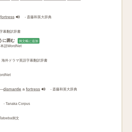
fortress
- 斎藤和英大辞典
語字幕翻訳辞書
うに囲む
例文帳に追加
日本語WordNet
画・海外ドラマ英語字幕翻訳辞書
rdNet
―
dismantle
a
fortress
- 斎藤和英大辞典
- Tanaka Corpus
 Tatoeba例文