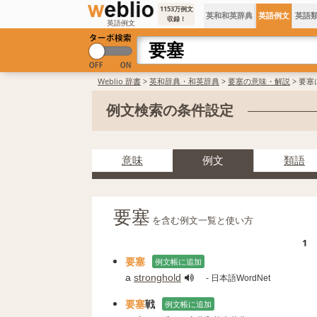
1153万例文
英和和英辞典
英語例文
英語
収録！
英語例文
Weblio 辞書
>
英和辞典・和英辞典
>
要塞の意味・解説
> 要
例文検索の条件設定
意味
例文
類語
要塞
を含む例文一覧と使い方
1
要塞
例文帳に追加
a
stronghold
- 日本語WordNet
要塞
戦
例文帳に追加