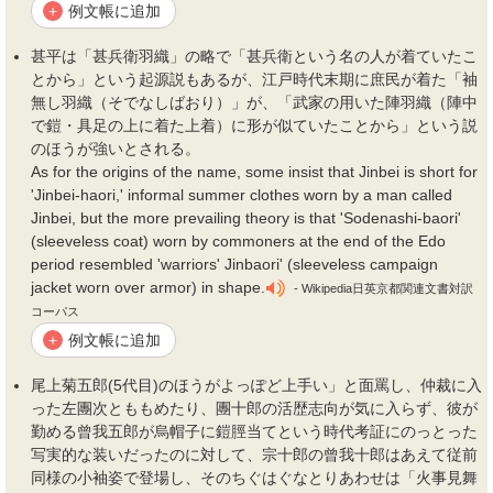
例文帳に追加
+
甚平は「甚兵衛羽織」の略で「甚兵衛という名の人が着ていたこ
とから」という起源説もあるが、江戸時代末期に庶民が着た「
袖
無し羽織（そでなしばおり）」が、「武家の用いた陣羽織（陣中
で
鎧
・具足の上に着た上着）に形が似ていたことから」という説
のほうが強いとされる。
As for the origins of the name, some insist that Jinbei is short for
'Jinbei-haori,' informal summer clothes worn by a man called
Jinbei, but the more prevailing theory is that 'Sodenashi-baori'
(sleeveless coat) worn by commoners at the end of the Edo
period resembled 'warriors' Jinbaori' (sleeveless campaign
jacket worn over armor) in shape.
- Wikipedia日英京都関連文書対訳
コーパス
例文帳に追加
+
尾上菊五郎(5代目)のほうがよっぽど上手い」と面罵し、仲裁に入
った左團次とももめたり、團十郎の活歴志向が気に入らず、彼が
勤める曾我五郎が烏帽子に
鎧
脛当てという時代考証にのっとった
写実的な装いだったのに対して、宗十郎の曾我十郎はあえて従前
同様の小
袖
姿で登場し、そのちぐはぐなとりあわせは「火事見舞