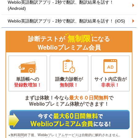
Weblio英語翻訳アプリ - 2秒で翻訳、翻訳結果を話す！
(Android)
Weblio英語翻訳アプリ - 2秒で翻訳、翻訳結果を話す！ (iOS)
無制限
診断テストが
になる
Weblioプレミアム会員
単語帳への
語彙力診断が
サイト内広告が
登録数増加！
無制限！
非表示！
まずは体験！今なら
最大６０日間無料
で
Weblioプレミアム体験ができます！
※無料期間終了後、Weblioプレミアムサービスは自動的に解約されません。