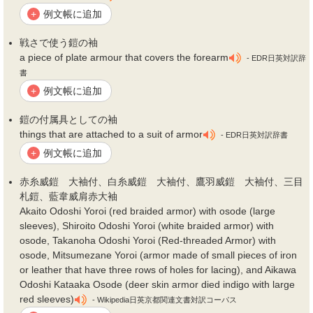
例文帳に追加
+
戦さで使う
鎧
の
袖
a piece of plate armour that covers the forearm
- EDR日英対訳辞
書
例文帳に追加
+
鎧
の付属具としての
袖
things that are attached to a suit of armor
- EDR日英対訳辞書
例文帳に追加
+
赤糸威
鎧
大
袖
付、白糸威
鎧
大
袖
付、鷹羽威
鎧
大
袖
付、三目
札
鎧
、藍韋威肩赤大
袖
Akaito Odoshi Yoroi (red braided armor) with osode (large
sleeves), Shiroito Odoshi Yoroi (white braided armor) with
osode, Takanoha Odoshi Yoroi (Red-threaded Armor) with
osode, Mitsumezane Yoroi (armor made of small pieces of iron
or leather that have three rows of holes for lacing), and Aikawa
Odoshi Kataaka Osode (deer skin armor died indigo with large
red sleeves)
- Wikipedia日英京都関連文書対訳コーパス