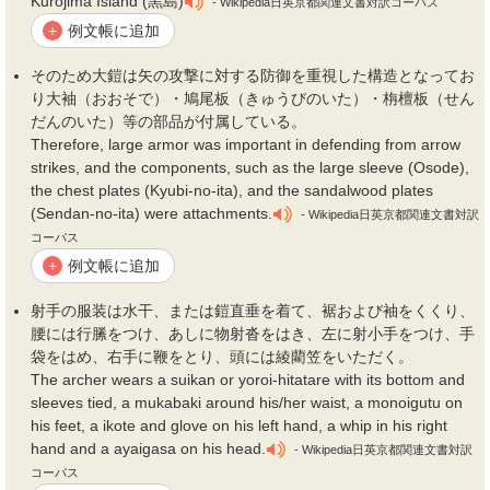
Kurojima Island (黒島)
- Wikipedia日英京都関連文書対訳コーパス
例文帳に追加
+
そのため大
鎧
は矢の攻撃に対する防御を重視した構造となってお
り大
袖
（おおそで）・鳩尾板（きゅうびのいた）・栴檀板（せん
だんのいた）等の部品が付属している。
Therefore, large armor was important in defending from arrow
strikes, and the components, such as the large sleeve (Osode),
the chest plates (Kyubi-no-ita), and the sandalwood plates
(Sendan-no-ita) were attachments.
- Wikipedia日英京都関連文書対訳
コーパス
例文帳に追加
+
射手の服装は水干、または
鎧
直垂を着て、裾および
袖
をくくり、
腰には行縢をつけ、あしに物射沓をはき、左に射小手をつけ、手
袋をはめ、右手に鞭をとり、頭には綾藺笠をいただく。
The archer wears a suikan or yoroi-hitatare with its bottom and
sleeves tied, a mukabaki around his/her waist, a monoigutu on
his feet, a ikote and glove on his left hand, a whip in his right
hand and a ayaigasa on his head.
- Wikipedia日英京都関連文書対訳
コーパス