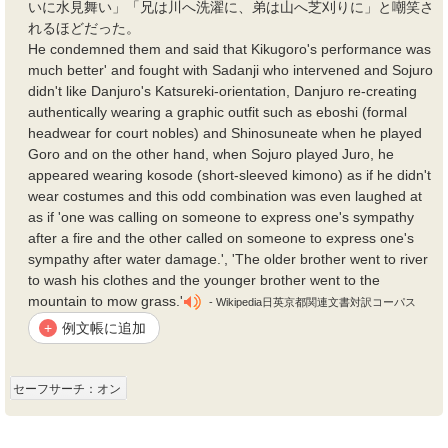
いに水見舞い」「兄は川へ洗濯に、弟は山へ芝刈りに」と嘲笑さ
れるほどだった。
He condemned them and said that Kikugoro's performance was
much better' and fought with Sadanji who intervened and Sojuro
didn't like Danjuro's Katsureki-orientation, Danjuro re-creating
authentically wearing a graphic outfit such as eboshi (formal
headwear for court nobles) and Shinosuneate when he played
Goro and on the other hand, when Sojuro played Juro, he
appeared wearing kosode (short-sleeved kimono) as if he didn't
wear costumes and this odd combination was even laughed at
as if 'one was calling on someone to express one's sympathy
after a fire and the other called on someone to express one's
sympathy after water damage.', 'The older brother went to river
to wash his clothes and the younger brother went to the
mountain to mow grass.'
- Wikipedia日英京都関連文書対訳コーパス
例文帳に追加
+
セーフサーチ：オン