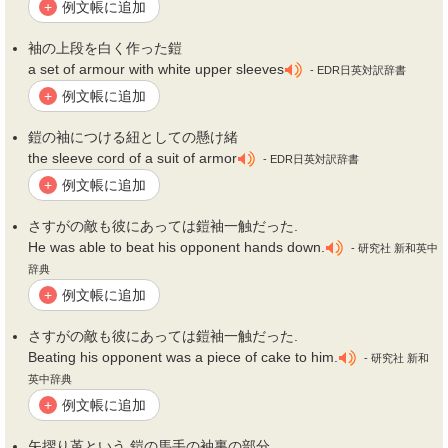
例文帳に追加
+
袖
の上段を白く作った
鎧
a set of armour with white upper sleeves
- EDR日英対訳辞書
例文帳に追加
+
鎧
の
袖
につける紐としての懸け緒
the sleeve cord of a suit of armor
- EDR日英対訳辞書
例文帳に追加
+
さすがの敵も彼にあっては
鎧袖
一触だった.
He was able to beat his opponent hands down.
- 研究社 新和英中
辞典
例文帳に追加
+
さすがの敵も彼にあっては
鎧袖
一触だった.
Beating his opponent was a piece of cake to him.
- 研究社 新和
英中辞典
例文帳に追加
+
矢摺り革という,
鎧
の馬手の
袖
裏の部分