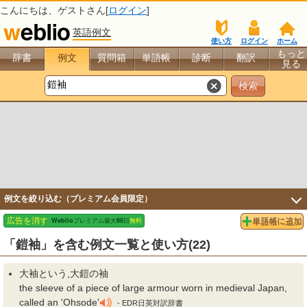
こんにちは、
ゲスト
さん[
ログイン
]
英語例文
使い方
ログイン
ホーム
もっと
辞書
例文
質問箱
単語帳
診断
翻訳
見る
例文を絞り込む（プレミアム会員限定）
「鎧袖」を含む例文一覧と使い方(22)
大
袖
という,大
鎧
の
袖
the sleeve of a piece of large armour worn in medieval Japan,
called an 'Ohsode'
- EDR日英対訳辞書