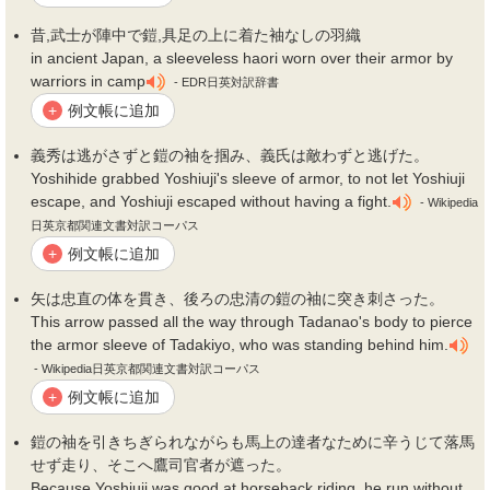
昔,武士が陣中で
鎧
,具足の上に着た
袖
なしの羽織
in ancient Japan, a sleeveless haori worn over their armor by
warriors in camp
- EDR日英対訳辞書
例文帳に追加
+
義秀は逃がさずと
鎧
の
袖
を掴み、義氏は敵わずと逃げた。
Yoshihide grabbed Yoshiuji's sleeve of armor, to not let Yoshiuji
escape, and Yoshiuji escaped without having a fight.
- Wikipedia
日英京都関連文書対訳コーパス
例文帳に追加
+
矢は忠直の体を貫き、後ろの忠清の
鎧
の
袖
に突き刺さった。
This arrow passed all the way through Tadanao's body to pierce
the armor sleeve of Tadakiyo, who was standing behind him.
- Wikipedia日英京都関連文書対訳コーパス
例文帳に追加
+
鎧
の
袖
を引きちぎられながらも馬上の達者なために辛うじて落馬
せず走り、そこへ鷹司官者が遮った。
Because Yoshiuji was good at horseback riding, he run without