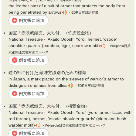
the leather part of a suit of armor that protects the body from
being penetrated by arrows
- EDR日英対訳辞書
例文帳に追加
+
国宝「赤糸威
鎧
兜、大
袖
付」（竹虎雀金物）
National Treasure - 'Akaito Odoshi Yoroi, helmet, 'osode'
shoulder guards' (bamboo, tiger, sparrow motif)
- Wikipedia日英
京都関連文書対訳コーパス
例文帳に追加
+
鎧
の
袖
に付けた,敵味方識別のための標識
in Japan, a mark placed on the sleeves of warrior's armor to
distinguish enemies from allies
- EDR日英対訳辞書
例文帳に追加
+
国宝「赤糸威
鎧
兜、大
袖
付」（梅鶯金物）
National Treasure - 'Akaito Odoshi Yoroi' (yoroi armor laced with
red thread), helmet, 'osode' shoulder guards' (plum and bush
warbler motif)
- Wikipedia日英京都関連文書対訳コーパス
例文帳に追加
+