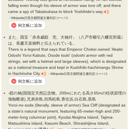
falling even though his sleeve of armor was tore off, and there
came a spy of Takatsukasa to block Yoshihide's way.
- Wikipedia日英京都関連文書対訳コーパス
例文帳に追加
+
また、国宝「赤糸威
鎧
兜、大
袖
付」（八戸市櫛引八幡宮所蔵）
は、長慶天皇御料と伝えられている。
There is a legend that says that Emperor Chokei owned 'Akaito
Odoshi Yoroi Kabuto, Osode tsuki' (odoshi armor with red
strings, set with a helmet and large sleeves), which is designated
as a national treasure and kept in Kushihiki-hachimangu Shrine
in Hachinohe City.
- Wikipedia日英京都関連文書対訳コーパス
例文帳に追加
+
-
鎧
の
袖
(国指定天然記念物。200mにわたる高さ65mの柱状節理の
海蝕断崖),兄弟赤島,但馬松島,香住浜,白石島,黒島
Yoroi-no-sode (literally, sleeve of armor) Sea Cliff (designated as
a state's natural monument, featuring 65-meter-high and 200-
meter-long columnar joint), Kyodai Akajima Island, Tajima-
Matsushima Island, Kasumi Beach, Shiraishijima Island,