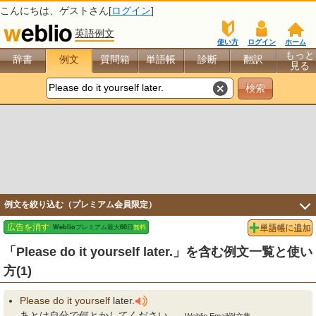
こんにちは、
ゲスト
さん[
ログイン
]
英語例文
使い方
ログイン
ホーム
もっと
辞書
例文
質問箱
単語帳
診断
翻訳
見る
例文を絞り込む（プレミアム会員限定）
「Please do it yourself later.」を含む例文一覧と使い
方(1)
Please
do
it
yourself
later.
あとは自分で何とかしてください。