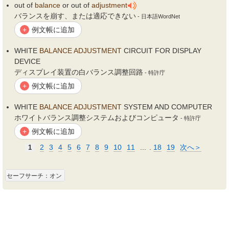
out of
balance
or out of
adjustment
バランスを崩す、または適応できない
- 日本語WordNet
例文帳に追加
+
WHITE
BALANCE
ADJUSTMENT
CIRCUIT FOR DISPLAY
DEVICE
ディスプレイ装置の白バランス調整回路
- 特許庁
例文帳に追加
+
WHITE
BALANCE
ADJUSTMENT
SYSTEM AND COMPUTER
ホワイトバランス調整システムおよびコンピュータ
- 特許庁
例文帳に追加
+
2
3
4
5
6
7
8
9
10
11
...
.
18
19
次へ＞
1
セーフサーチ：オン