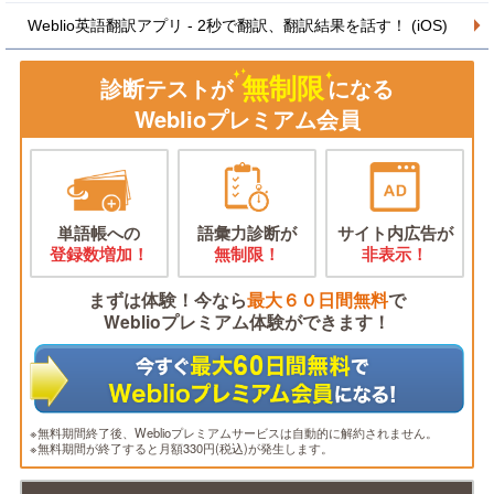
Weblio英語翻訳アプリ - 2秒で翻訳、翻訳結果を話す！ (iOS)
無制限
診断テストが
になる
Weblioプレミアム会員
単語帳への
語彙力診断が
サイト内広告が
登録数増加！
無制限！
非表示！
まずは体験！今なら
最大６０日間無料
で
Weblioプレミアム体験ができます！
※無料期間終了後、Weblioプレミアムサービスは自動的に解約されません。
※無料期間が終了すると月額330円(税込)が発生します。