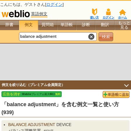
こんにちは、
ゲスト
さん[
ログイン
]
英語例文
使い方
ログイン
ホーム
もっと
辞書
例文
質問箱
単語帳
診断
翻訳
見る
例文を絞り込む（プレミアム会員限定）
「balance adjustment」を含む例文一覧と使い方
(939)
BALANCE
ADJUSTMENT
DEVICE
バランス調整装置