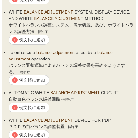
WHITE
BALANCE
ADJUSTMENT
SYSTEM, DISPLAY DEVICE,
AND WHITE
BALANCE
ADJUSTMENT
METHOD
ホワイトバランス調整システム、表示装置、及び、ホワイトバラ
ンス調整方法
- 特許庁
例文帳に追加
+
To enhance a
balance
adjustment
effect by a
balance
adjustment
operation.
バランス調整運転によるバランス調整効果を高めるようにす
る。
- 特許庁
例文帳に追加
+
AUTOMATIC WHITE
BALANCE
ADJUSTMENT
CIRCUIT
自動白色バランス調整回路
- 特許庁
例文帳に追加
+
WHITE
BALANCE
ADJUSTMENT
DEVICE FOR PDP
ＰＤＰの白バランス調整装置
- 特許庁
例文帳に追加
+