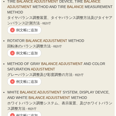
TIRE
BALANCE
ADJUSTMENT
DEVICE, TIRE
BALANCE
ADJUSTMENT
METHOD AND TIRE
BALANCE
MEASUREMENT
METHOD
タイヤバランス調整装置、タイヤバランス調整方法及びタイヤア
ンバランス計測方法
- 特許庁
例文帳に追加
+
ROTATOR
BALANCE
ADJUSTMENT
METHOD
回転体のバランス調整方法
- 特許庁
例文帳に追加
+
METHOD OF GRAY
BALANCE
ADJUSTMENT
AND COLOR
SATURATION
ADJUSTMENT
グレーバランス調整及び彩度調整の方法
- 特許庁
例文帳に追加
+
WHITE
BALANCE
ADJUSTMENT
SYSTEM, DISPLAY DEVICE,
AND WHITE
BALANCE
ADJUSTMENT
METHOD
ホワイトバランス調整システム、表示装置、及びホワイトバラン
ス調整方法
- 特許庁
例文帳に追加
+