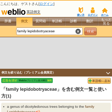
こんにちは、
ゲスト
さん[
ログイン
]
英語例文
使い方
ログイン
ホーム
もっと
辞書
例文
質問箱
単語帳
診断
翻訳
見る
例文を絞り込む（プレミアム会員限定）
「family lepidobotryaceae」を含む例文一覧と使い
方(1)
a genus of dicotyledonous trees belonging to the
family
Lepidobotryaceae