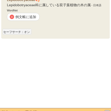
Lepidobotryaceae科に属している双子葉植物の木の属
- 日本語
WordNet
例文帳に追加
+
セーフサーチ：オン