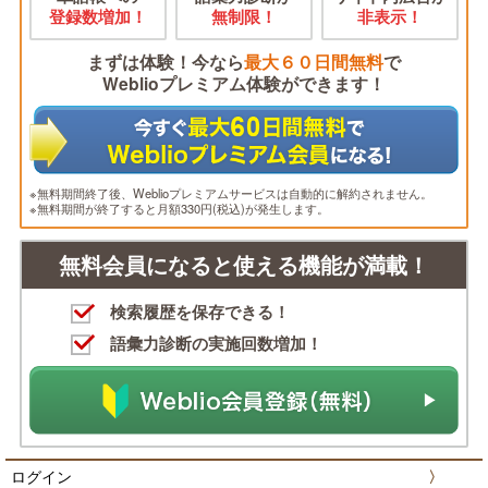
登録数増加！
無制限！
非表示！
まずは体験！今なら
最大６０日間無料
で
Weblioプレミアム体験ができます！
※無料期間終了後、Weblioプレミアムサービスは自動的に解約されません。
※無料期間が終了すると月額330円(税込)が発生します。
無料会員になると使える機能が満載！
検索履歴を保存できる！
語彙力診断の実施回数増加！
ログイン
〉