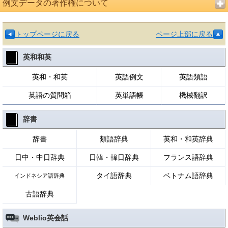
例文データの著作権について
トップページに戻る
ページ上部に戻る
英和和英
英和・和英
英語例文
英語類語
英語の質問箱
英単語帳
機械翻訳
辞書
辞書
類語辞典
英和・和英辞典
日中・中日辞典
日韓・韓日辞典
フランス語辞典
タイ語辞典
ベトナム語辞典
インドネシア語辞典
古語辞典
Weblio英会話