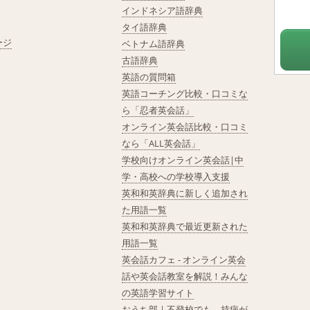
インドネシア語辞典
タイ語辞典
ージ
ベトナム語辞典
古語辞典
英語の質問箱
英語コーチング比較・口コミな
ら「忍者英会話」
オンライン英会話比較・口コミ
なら「ALL英会話」
学校向けオンライン英会話|中
学・高校への学校導入支援
英和和英辞典に新しく追加され
た用語一覧
英和和英辞典で最近更新された
用語一覧
英会話カフェ - オンライン英会
話や英会話教室を解説！みんな
の英語学習サイト
おうち部 | 不登校でも、持病が