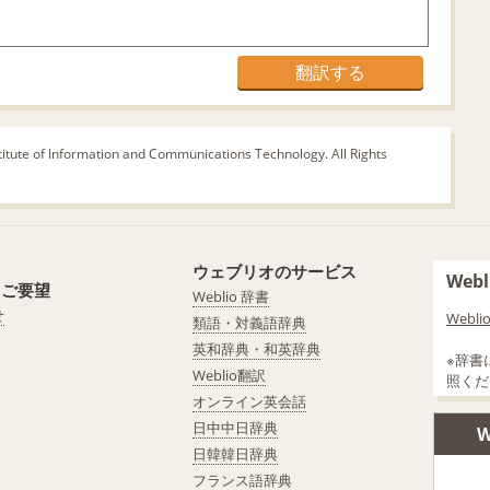
titute of Information and Communications Technology. All Rights
ウェブリオのサービス
We
・ご要望
Weblio 辞書
せ
Web
類語・対義語辞典
英和辞典・和英辞典
※辞書
Weblio翻訳
照くだ
オンライン英会話
日中中日辞典
W
日韓韓日辞典
フランス語辞典