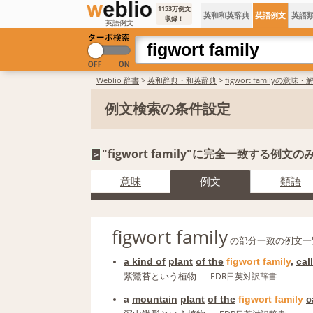
1153万例文
英和和英辞典
英語例文
英語
収録！
英語例文
Weblio 辞書
>
英和辞典・和英辞典
>
figwort familyの意味・
例文検索の条件設定
"figwort family"に完全一致する例文
>
意味
例文
類語
figwort family
の部分一致の例文一
a kind of
plant
of the
figwort
family
,
cal
紫鷺苔という植物
- EDR日英対訳辞書
a
mountain
plant
of the
figwort
family
c