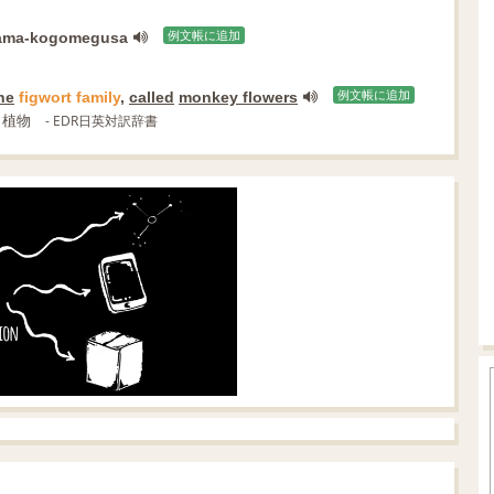
ama-kogomegusa
例文帳に追加
he
figwort
family
,
called
monkey flowers
例文帳に追加
う植物
- EDR日英対訳辞書