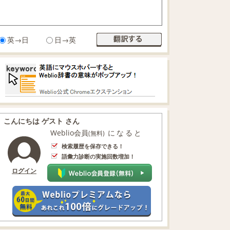
英→日
日→英
こんにちは ゲスト さん
Weblio会員
になると
(無料)
検索履歴を保存できる！
語彙力診断の実施回数増加！
ログイン