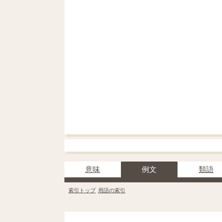
意味
例文
類語
索引トップ
用語の索引