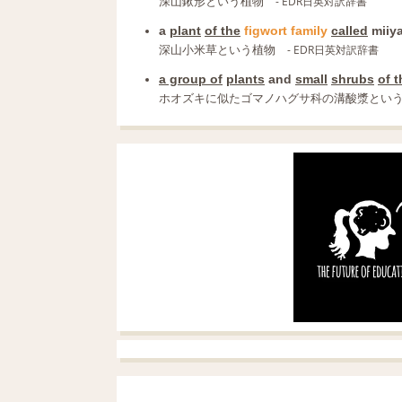
深山鍬形という植物
- EDR日英対訳辞書
a
plant
of the
figwort
family
called
miiy
深山小米草という植物
- EDR日英対訳辞書
a group of
plants
and
small
shrubs
of t
ホオズキに似たゴマノハグサ科の溝酸漿とい