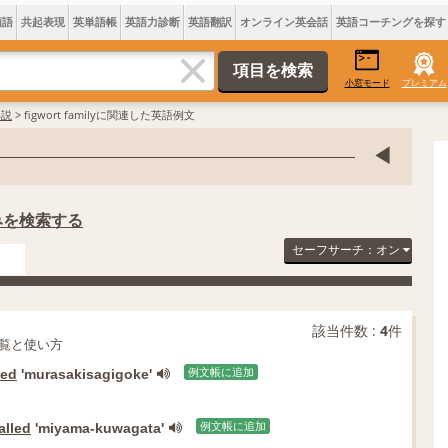
類語
共起表現
英単語帳
英語力診断
英語翻訳
オンライン英会話
英語コーチングを探す
小窓モード
プレミアム
解説
> figwort familyに関連した英語例文
のみを検索する
セーフサーチ：オン
該当件数 :
4
件
覧と使い方
led
'murasakisagigoke'
例文帳に追加
alled
'miyama-kuwagata'
例文帳に追加