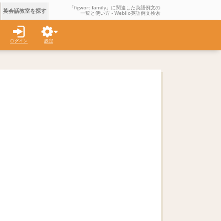
「figwort family」に関連した英語例文の
英会話教室を探す
一覧と使い方 - Weblio英語例文検索
ログイン
設定