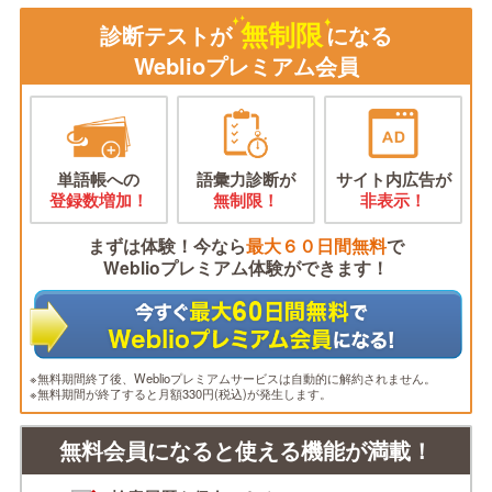
無制限
診断テストが
になる
Weblioプレミアム会員
単語帳への
語彙力診断が
サイト内広告が
登録数増加！
無制限！
非表示！
まずは体験！今なら
最大６０日間無料
で
Weblioプレミアム体験ができます！
※無料期間終了後、Weblioプレミアムサービスは自動的に解約されません。
※無料期間が終了すると月額330円(税込)が発生します。
無料会員になると使える機能が満載！