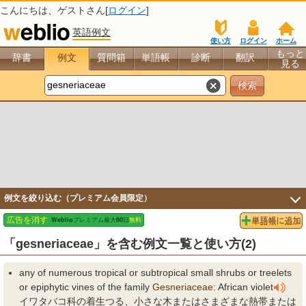
こんにちは、
ゲスト
さん[
ログイン
]
英語例文
使い方
ログイン
ホーム
もっと
辞書
例文
質問箱
単語帳
診断
翻訳
見る
例文を絞り込む（プレミアム会員限定）
「gesneriaceae」を含む例文一覧と使い方(2)
any of numerous tropical or subtropical small shrubs or treelets
or epiphytic vines of the family
Gesneriaceae
: African violet
イワタバコ科の着生つる、小さな木またはさまざまな熱帯または