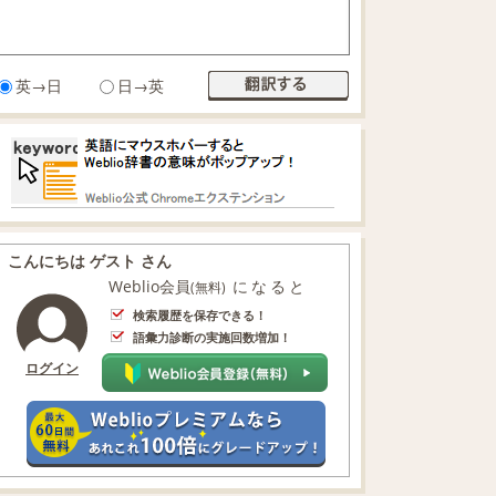
英→日
日→英
こんにちは ゲスト さん
Weblio会員
になると
(無料)
検索履歴を保存できる！
語彙力診断の実施回数増加！
ログイン