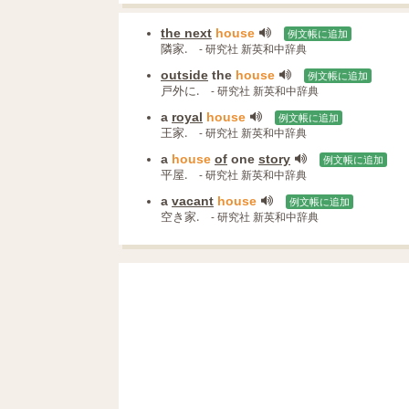
the next
house
例文帳に追加
隣家.
- 研究社 新英和中辞典
outside
the
house
例文帳に追加
戸外に.
- 研究社 新英和中辞典
a
royal
house
例文帳に追加
王家.
- 研究社 新英和中辞典
a
house
of
one
story
例文帳に追加
平屋.
- 研究社 新英和中辞典
a
vacant
house
例文帳に追加
空き家.
- 研究社 新英和中辞典