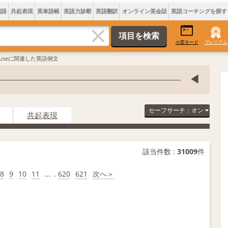
類語
共起表現
英単語帳
英語力診断
英語翻訳
オンライン英会話
英語コーチングを探す
小窓モード
プレミアム
ouseに関連した英語例文
セーフサーチ：オン
共起表現
該当件数 :
31009
件
8
9
10
11
...
.
620
621
次へ＞