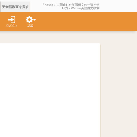
「house」に関連した英語例文の一覧と使
英会話教室を探す
い方 - Weblio英語例文検索
ログイン
設定