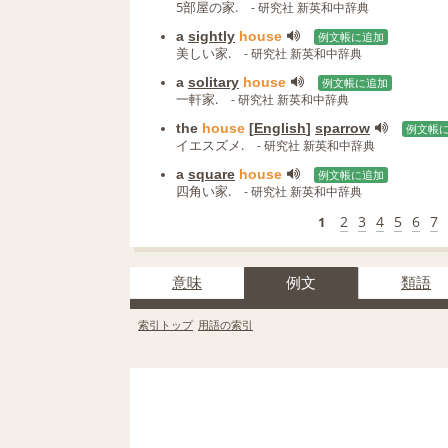
5部屋の家.
- 研究社 新英和中辞典
a
sightly
house
例文帳に追加
美しい家.
- 研究社 新英和中辞典
a
solitary
house
例文帳に追加
一軒家.
- 研究社 新英和中辞典
the
house
[
English
]
sparrow
例文帳
イエスズメ.
- 研究社 新英和中辞典
a
square
house
例文帳に追加
四角い家.
- 研究社 新英和中辞典
2
3
4
5
6
7
1
意味
例文
類語
索引トップ
用語の索引