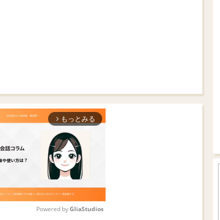
もっとみる
arrow_forward_ios
Powered by 
GliaStudios