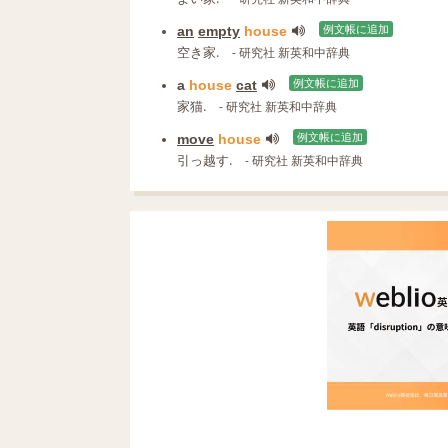
an
empty
house
例文帳に追加
空き家.
- 研究社 新英和中辞典
a
house
cat
例文帳に追加
家猫.
- 研究社 新英和中辞典
move
house
例文帳に追加
引っ越す.
- 研究社 新英和中辞典