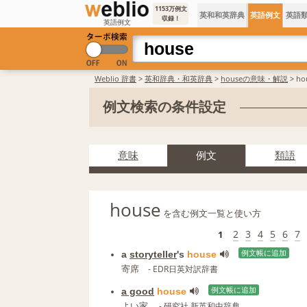
1153万例文
英和和英辞典
英語例文
英語
収録！
英語例文
Weblio 辞書
>
英和辞典・和英辞典
>
houseの意味・解説
> h
例文検索の条件設定
意味
例文
類語
house
を含む例文一覧と使い方
2
3
4
5
6
7
1
a
storyteller
's
house
例文帳に追加
寄席
- EDR日英対訳辞書
a good
house
例文帳に追加
よい家.
- 研究社 新英和中辞典