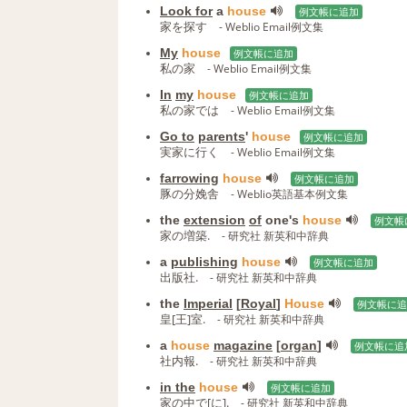
Look for
a
house
例文帳に追加
家を探す
- Weblio Email例文集
My
house
例文帳に追加
私の家
- Weblio Email例文集
In
my
house
例文帳に追加
私の家では
- Weblio Email例文集
Go to
parents
'
house
例文帳に追加
実家に行く
- Weblio Email例文集
farrowing
house
例文帳に追加
豚の分娩舎
- Weblio英語基本例文集
the
extension
of
one's
house
例文帳
家の増築.
- 研究社 新英和中辞典
a
publishing
house
例文帳に追加
出版社.
- 研究社 新英和中辞典
the
Imperial
[
Royal
]
House
例文帳に追
皇[王]室.
- 研究社 新英和中辞典
a
house
magazine
[
organ
]
例文帳に追
社内報.
- 研究社 新英和中辞典
in the
house
例文帳に追加
家の中で[に].
- 研究社 新英和中辞典