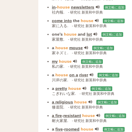
in
‐
house
newsletters
例文帳に追加
社内報.
- 研究社 新英和中辞典
come into
the
house
例文帳に追加
家に入る.
- 研究社 新英和中辞典
one's
house
and
lot
例文帳に追加
家屋敷.
- 研究社 新英和中辞典
a
house
mouse
例文帳に追加
家ネズミ.
- 研究社 新英和中辞典
my
house
例文帳に追加
私の家.
- 研究社 新英和中辞典
a
house
on a
river
例文帳に追加
川岸の家.
- 研究社 新英和中辞典
a
pretty
house
例文帳に追加
こぎれいな家.
- 研究社 新英和中辞典
a religious
house
例文帳に追加
修道院.
- 研究社 新英和中辞典
a fire
‐
resistant
house
例文帳に追加
耐火家屋.
- 研究社 新英和中辞典
a
five
‐
roomed
house
例文帳に追加