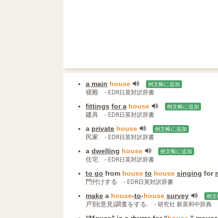
a main
house
例文帳に追加
寝殿
- EDR日英対訳辞書
fittings
for a
house
例文帳に追加
建具
- EDR日英対訳辞書
a
private
house
例文帳に追加
民家
- EDR日英対訳辞書
a
dwelling
house
例文帳に追加
住宅
- EDR日英対訳辞書
to go
from
house
to
house
singing
for
門付けする
- EDR日英対訳辞書
make
a
house
‐
to
‐
house
survey
例文
戸別(意見)調査をする.
- 研究社 新英和中辞典