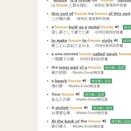
“
Mouse
"
is a
rhyme
for “
house
."
mouse
は
house
と韻を踏む.
- 研究社 新英和中辞典
this sort of
house
＝a
house
of this sort
この種の家.
- 研究社 新英和中辞典
a
house
built
as a
rental
house
例文
貸し家として建てた家
- EDR日英対訳辞書
to make
house
-
to
-
house
visits
例文
家ごとに訪ねてまわる
- EDR日英対訳辞書
a one-storied
house
called
ranch
hous
一階建ての家
- EDR日英対訳辞書
the
inner part
of a
house
例文帳に追加
家の内部
- Weblio Email例文集
a
beach
house
例文帳に追加
海の家
- Weblio Email例文集
Your
house
例文帳に追加
あなたの家
- Weblio Email例文集
A
stylish
house
例文帳に追加
お洒落な家
- Weblio Email例文集
At the back of
the
house
例文帳に追加
家の後ろ
- Weblio Email例文集